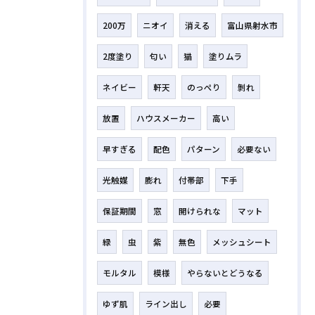
200万
ニオイ
消える
富山県射水市
2度塗り
匂い
猫
塗りムラ
ネイビー
軒天
のっぺり
剝れ
放置
ハウスメーカー
高い
早すぎる
配色
パターン
必要ない
光触媒
膨れ
付帯部
下手
保証期間
窓
開けられな
マット
緑
虫
紫
無色
メッシュシート
モルタル
模様
やらないとどうなる
ゆず肌
ライン出し
必要