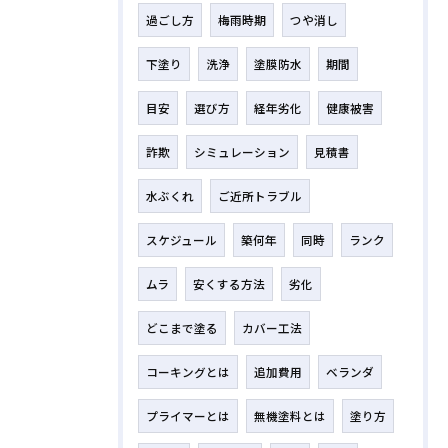
過ごし方
梅雨時期
つや消し
下塗り
洗浄
塗膜防水
期間
目安
選び方
経年劣化
健康被害
詐欺
シミュレーション
見積書
水ぶくれ
ご近所トラブル
スケジュール
築何年
同時
ランク
ムラ
安くする方法
劣化
どこまで塗る
カバー工法
コーキングとは
追加費用
ベランダ
プライマーとは
無機塗料とは
塗り方