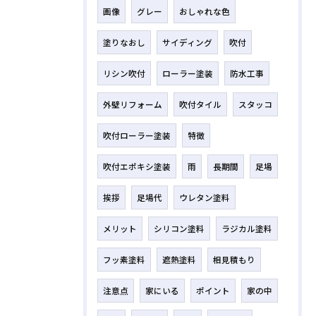
画像
グレー
おしゃれな色
塗りなおし
サイディング
吹付
リシン吹付
ローラー塗装
防水工事
外壁リフォーム
吹付タイル
スタッコ
吹付ローラー塗装
特徴
吹付エポキシ塗装
雨
長期間
足場
挨拶
足場代
ウレタン塗料
メリット
シリコン塗料
ラジカル塗料
フッ素塗料
遮熱塗料
相見積もり
注意点
家にいる
ポイント
家の中