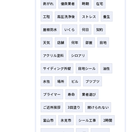
剥がれ
優良業者
時期
在宅
工程
高圧洗浄後
ストレス
養生
屋根防水
いくら
何日
契約
天気
店舗
何年
部屋
目地
アクリル塗料
シロアリ
サイディング外壁
目地シール
油性
水性
場所
ビル
ブツブツ
プライマー
寿命
業者選び
ご近所挨拶
3回塗り
開けられない
富山市
氷見市
シール工事
2時間