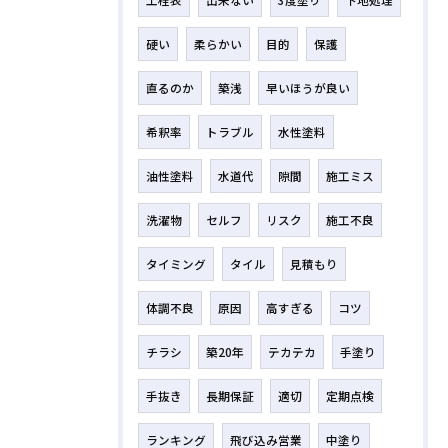
工程表
出来ない
3度塗り
下地処理
硬い
柔らかい
目的
保護
直るのか
築浅
早いほうが良い
希釈率
トラブル
水性塗料
油性塗料
水道代
隙間
施工ミス
洗濯物
セルフ
リスク
施工不良
タイミング
タイル
見積もり
体調不良
原因
高すぎる
コツ
チラシ
築20年
テカテカ
手塗り
手抜き
長期保証
適切
定期点検
ランキング
飛び込み営業
中塗り