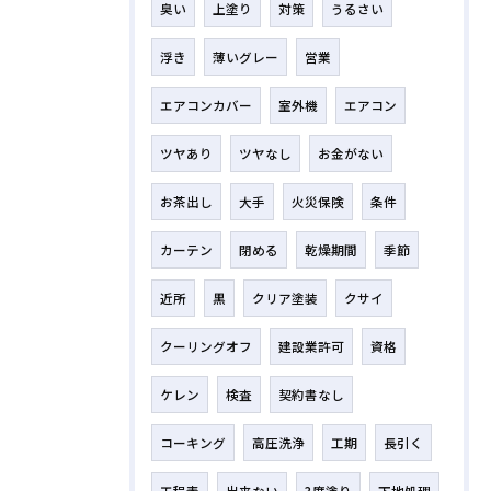
臭い
上塗り
対策
うるさい
浮き
薄いグレー
営業
エアコンカバー
室外機
エアコン
ツヤあり
ツヤなし
お金がない
お茶出し
大手
火災保険
条件
カーテン
閉める
乾燥期間
季節
近所
黒
クリア塗装
クサイ
クーリングオフ
建設業許可
資格
ケレン
検査
契約書なし
コーキング
高圧洗浄
工期
長引く