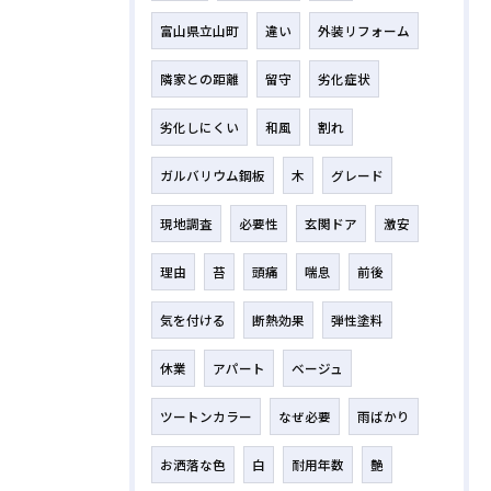
富山県立山町
違い
外装リフォーム
隣家との距離
留守
劣化症状
劣化しにくい
和風
割れ
ガルバリウム鋼板
木
グレード
現地調査
必要性
玄関ドア
激安
理由
苔
頭痛
喘息
前後
気を付ける
断熱効果
弾性塗料
休業
アパート
ベージュ
ツートンカラー
なぜ必要
雨ばかり
お洒落な色
白
耐用年数
艶