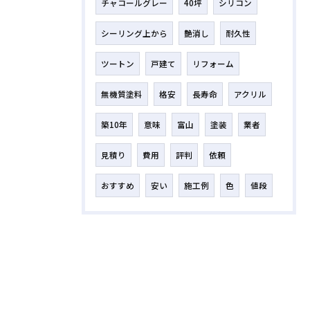
チャコールグレー
40坪
シリコン
シーリング上から
艶消し
耐久性
ツートン
戸建て
リフォーム
無機質塗料
格安
長寿命
アクリル
築10年
意味
富山
塗装
業者
見積り
費用
評判
依頼
おすすめ
安い
施工例
色
値段