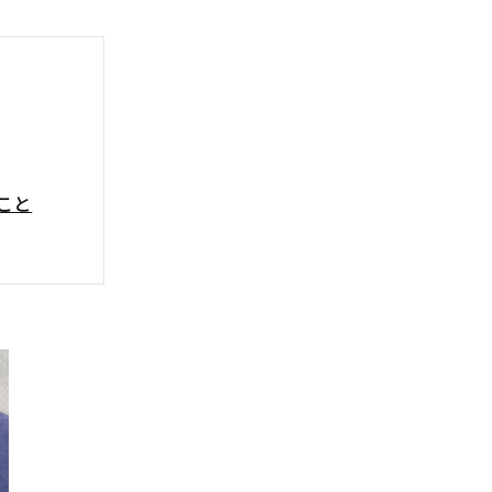
こと
なもの！