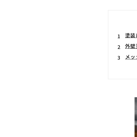
塗装
外壁
メッ
様々
メッ
職人
塗料
ゴミ
メッ