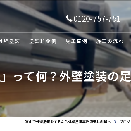
0120-757-751
外壁塗装
塗装料金例
施工事例
施工の流れ
由
』って何？外壁塗装の
ュレーション
富山で外壁塗装をするなら外壁塗装専門店安井創建へ
ブログ