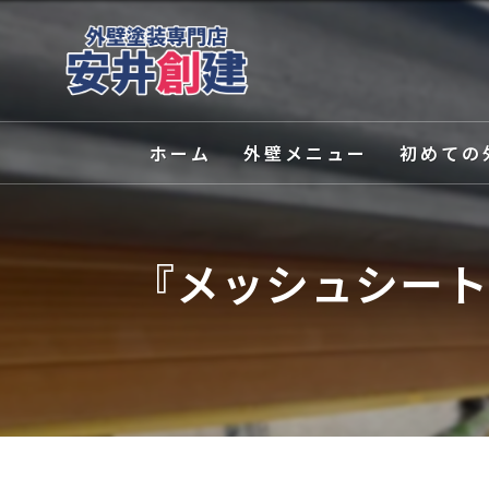
ホーム
外壁メニュー
初めての
外壁塗装
選ばれる理
『メッシュシート
屋根塗装
塗装の種類
外壁関連サービス
カラーシミ