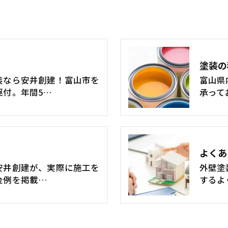
塗装の
装なら安井創建！富山市を
富山県
駆付。年間5…
承って
よくあ
安井創建が、実際に施工を
外壁塗
金例を掲載…
するよ