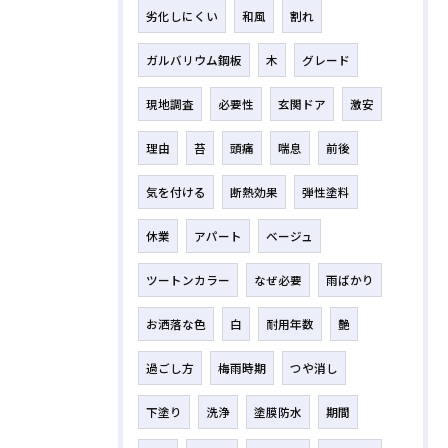
劣化しにくい
和風
割れ
ガルバリウム鋼板
木
グレード
現地調査
必要性
玄関ドア
激安
理由
苔
頭痛
喘息
前後
気を付ける
断熱効果
弾性塗料
休業
アパート
ベージュ
ツートンカラー
なぜ必要
雨ばかり
お洒落な色
白
耐用年数
艶
過ごし方
梅雨時期
つや消し
下塗り
洗浄
塗膜防水
期間