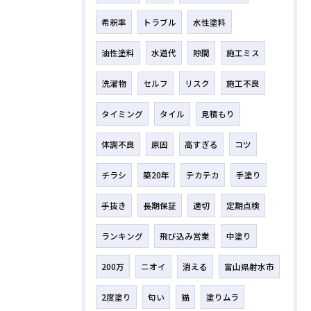
希釈率
トラブル
水性塗料
油性塗料
水道代
隙間
施工ミス
洗濯物
セルフ
リスク
施工不良
タイミング
タイル
見積もり
体調不良
原因
高すぎる
コツ
チラシ
築20年
テカテカ
手塗り
手抜き
長期保証
適切
定期点検
ランキング
飛び込み営業
中塗り
200万
ニオイ
消える
富山県射水市
2度塗り
匂い
猫
塗りムラ