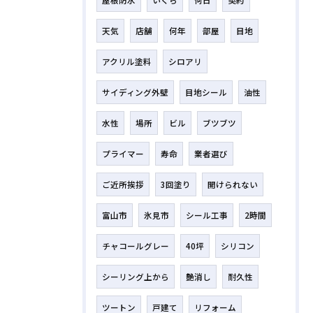
天気
店舗
何年
部屋
目地
アクリル塗料
シロアリ
サイディング外壁
目地シール
油性
水性
場所
ビル
ブツブツ
プライマー
寿命
業者選び
ご近所挨拶
3回塗り
開けられない
富山市
氷見市
シール工事
2時間
チャコールグレー
40坪
シリコン
シーリング上から
艶消し
耐久性
ツートン
戸建て
リフォーム