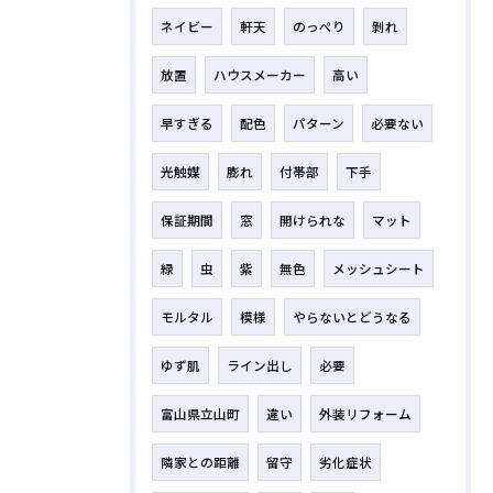
ネイビー
軒天
のっぺり
剝れ
放置
ハウスメーカー
高い
早すぎる
配色
パターン
必要ない
光触媒
膨れ
付帯部
下手
保証期間
窓
開けられな
マット
緑
虫
紫
無色
メッシュシート
モルタル
模様
やらないとどうなる
ゆず肌
ライン出し
必要
富山県立山町
違い
外装リフォーム
隣家との距離
留守
劣化症状