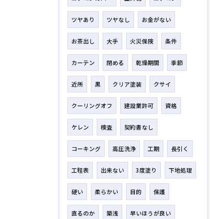
ツヤあり
ツヤなし
お金がない
お茶出し
大手
火災保険
条件
カーテン
閉める
乾燥期間
季節
近所
黒
クリア塗装
クサイ
クーリングオフ
建設業許可
資格
ケレン
検査
契約書なし
コーキング
高圧洗浄
工期
長引く
工程表
出来ない
3度塗り
下地処理
硬い
柔らかい
目的
保護
直るのか
築浅
早いほうが良い