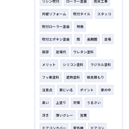
リシン吹付
ローラー塗装
防水工事
外壁リフォーム
吹付タイル
スタッコ
吹付ローラー塗装
特徴
吹付エポキシ塗装
雨
長期間
足場
挨拶
足場代
ウレタン塗料
メリット
シリコン塗料
ラジカル塗料
フッ素塗料
遮熱塗料
相見積もり
注意点
家にいる
ポイント
家の中
臭い
上塗り
対策
うるさい
浮き
薄いグレー
営業
エアコンカバー
室外機
エアコン