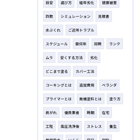
目安
選び方
経年劣化
健康被害
詐欺
シミュレーション
見積書
水ぶくれ
ご近所トラブル
スケジュール
築何年
同時
ランク
ムラ
安くする方法
劣化
どこまで塗る
カバー工法
コーキングとは
追加費用
ベランダ
プライマーとは
無機塗料とは
塗り方
剥がれ
優良業者
時期
在宅
工程
高圧洗浄後
ストレス
養生
屋根防水
いくら
何日
契約