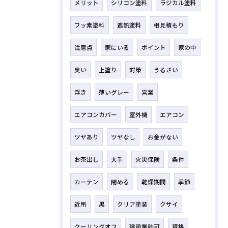
メリット
シリコン塗料
ラジカル塗料
フッ素塗料
遮熱塗料
相見積もり
注意点
家にいる
ポイント
家の中
臭い
上塗り
対策
うるさい
浮き
薄いグレー
営業
エアコンカバー
室外機
エアコン
ツヤあり
ツヤなし
お金がない
お茶出し
大手
火災保険
条件
カーテン
閉める
乾燥期間
季節
近所
黒
クリア塗装
クサイ
クーリングオフ
建設業許可
資格