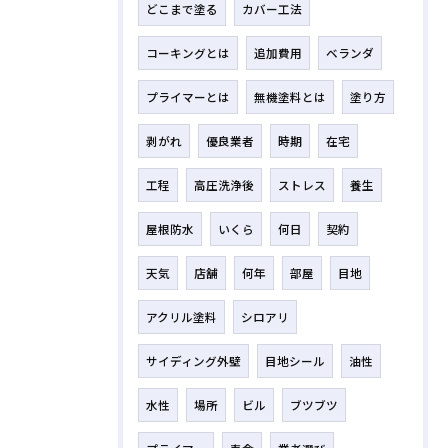
どこまで塗る
カバー工法
コーキングとは
追加費用
ベランダ
プライマーとは
無機塗料とは
塗り方
剥がれ
優良業者
時期
在宅
工程
高圧洗浄後
ストレス
養生
屋根防水
いくら
何日
契約
天気
店舗
何年
部屋
目地
アクリル塗料
シロアリ
サイディング外壁
目地シール
油性
水性
場所
ビル
ブツブツ