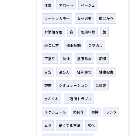
休業
アパート
ベージュ
ツートンカラー
なぜ必要
雨ばかり
お洒落な色
白
耐用年数
艶
過ごし方
梅雨時期
つや消し
下塗り
洗浄
塗膜防水
期間
目安
選び方
経年劣化
健康被害
詐欺
シミュレーション
見積書
水ぶくれ
ご近所トラブル
スケジュール
築何年
同時
ランク
ムラ
安くする方法
劣化