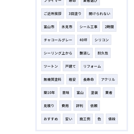
プライマー
寿命
業者選び
ご近所挨拶
3回塗り
開けられない
富山市
氷見市
シール工事
2時間
チャコールグレー
40坪
シリコン
シーリング上から
艶消し
耐久性
ツートン
戸建て
リフォーム
無機質塗料
格安
長寿命
アクリル
築10年
意味
富山
塗装
業者
見積り
費用
評判
依頼
おすすめ
安い
施工例
色
値段