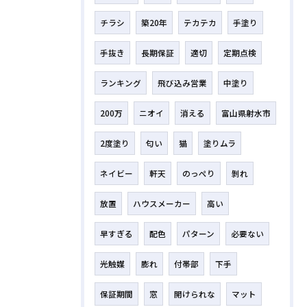
チラシ
築20年
テカテカ
手塗り
手抜き
長期保証
適切
定期点検
ランキング
飛び込み営業
中塗り
200万
ニオイ
消える
富山県射水市
2度塗り
匂い
猫
塗りムラ
ネイビー
軒天
のっぺり
剝れ
放置
ハウスメーカー
高い
早すぎる
配色
パターン
必要ない
光触媒
膨れ
付帯部
下手
保証期間
窓
開けられな
マット