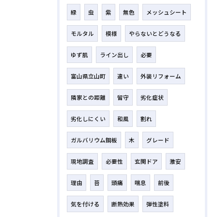
緑
虫
紫
無色
メッシュシート
モルタル
模様
やらないとどうなる
ゆず肌
ライン出し
必要
富山県立山町
違い
外装リフォーム
隣家との距離
留守
劣化症状
劣化しにくい
和風
割れ
ガルバリウム鋼板
木
グレード
現地調査
必要性
玄関ドア
激安
理由
苔
頭痛
喘息
前後
気を付ける
断熱効果
弾性塗料