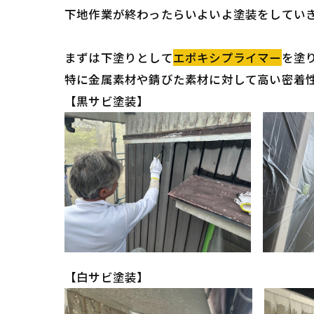
下地作業が終わったらいよいよ塗装をしてい
まずは下塗りとして
エポキシプライマー
を塗
特に金属素材や錆びた素材に対して高い密着
【黒サビ塗装】
【白サビ塗装】