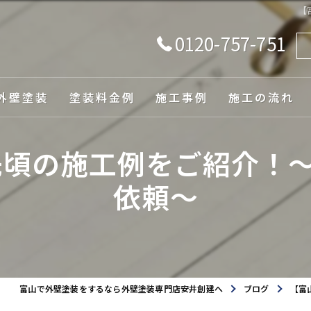
【
0120-757-751
外壁塗装
塗装料金例
施工事例
施工の流れ
由
先頃の施工例をご紹介！～
依頼～
ュレーション
富山で外壁塗装をするなら外壁塗装専門店安井創建へ
ブログ
【富