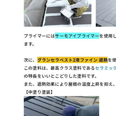
プライマーには
サーモアイプライマー
を使用
ます。
次に、
グランセラベスト2液ファイン 遮熱
を
この塗料は、最高クラス塗料である
セラミッ
の特長をいいとこどりした塗料です。
また、遮熱効果により屋根の温度上昇を抑え
【中塗り塗装】