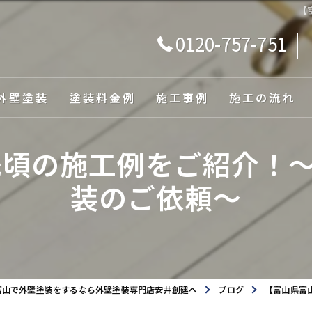
【
0120-757-751
外壁塗装
塗装料金例
施工事例
施工の流れ
由
先頃の施工例をご紹介！～
装のご依頼～
ュレーション
富山で外壁塗装をするなら外壁塗装専門店安井創建へ
ブログ
【富山県富