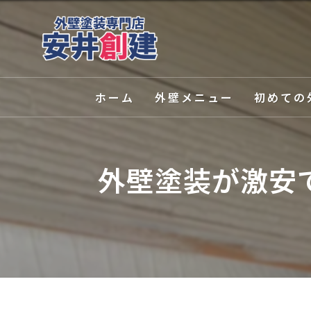
ホーム
外壁メニュー
初めての
外壁塗装
選ばれる理
外壁塗装が激安
屋根塗装
塗装の種類
外壁関連サービス
カラーシミ