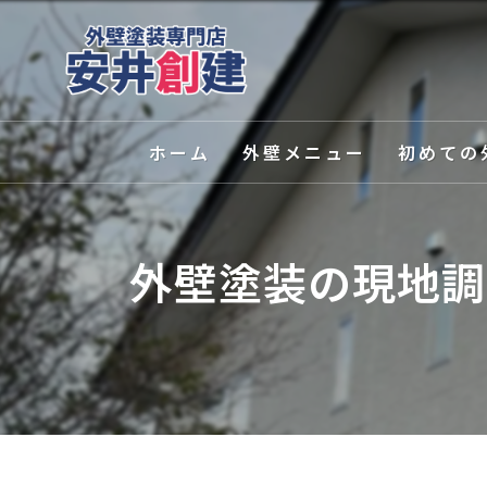
ホーム
外壁メニュー
初めての
外壁塗装
選ばれる理
外壁塗装の現地調
屋根塗装
塗装の種類
外壁関連サービス
カラーシミ