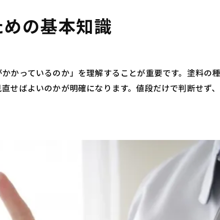
安くするなら閑散期を狙うのが効果的
ための基本知識
安くするには屋根との同時施工もおすすめ
安くするために地域密着型の業者に依頼する
外壁塗装費用を安くするときの注意点
がかかっているのか」を理解することが重要です。塗料の
外壁塗装を安くしたいが手抜き工事には要注意
見直せばよいのかが明確になります。値段だけで判断せず
外壁塗装の安さに飛びつかず施工内容を比較する
外壁塗装を安く済ませるためには保証の有無も重
まとめ