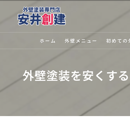
ホーム
外壁メニュー
初めての
外壁塗装
選ばれる理
外壁塗装を安くする
屋根塗装
塗装の種類
外壁関連サービス
カラーシミ