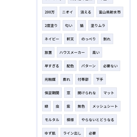
200万
ニオイ
消える
富山県射水市
2度塗り
匂い
猫
塗りムラ
ネイビー
軒天
のっぺり
剝れ
放置
ハウスメーカー
高い
早すぎる
配色
パターン
必要ない
光触媒
膨れ
付帯部
下手
保証期間
窓
開けられな
マット
緑
虫
紫
無色
メッシュシート
モルタル
模様
やらないとどうなる
ゆず肌
ライン出し
必要