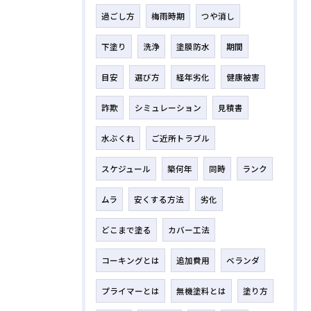
過ごし方
梅雨時期
つや消し
下塗り
洗浄
塗膜防水
期間
目安
選び方
経年劣化
健康被害
詐欺
シミュレーション
見積書
水ぶくれ
ご近所トラブル
スケジュール
築何年
同時
ランク
ムラ
安くする方法
劣化
どこまで塗る
カバー工法
コーキングとは
追加費用
ベランダ
プライマーとは
無機塗料とは
塗り方