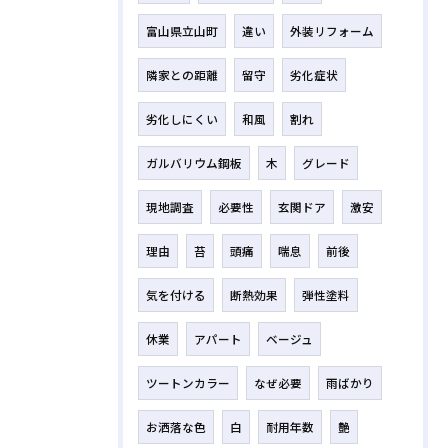
富山県立山町
違い
外装リフォーム
隣家との距離
留守
劣化症状
劣化しにくい
和風
割れ
ガルバリウム鋼板
木
グレード
現地調査
必要性
玄関ドア
激安
理由
苔
頭痛
喘息
前後
気を付ける
断熱効果
弾性塗料
休業
アパート
ベージュ
ツートンカラー
なぜ必要
雨ばかり
お洒落な色
白
耐用年数
艶