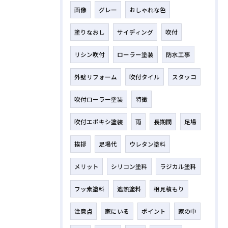
画像
グレー
おしゃれな色
塗りなおし
サイディング
吹付
リシン吹付
ローラー塗装
防水工事
外壁リフォーム
吹付タイル
スタッコ
吹付ローラー塗装
特徴
吹付エポキシ塗装
雨
長期間
足場
挨拶
足場代
ウレタン塗料
メリット
シリコン塗料
ラジカル塗料
フッ素塗料
遮熱塗料
相見積もり
注意点
家にいる
ポイント
家の中