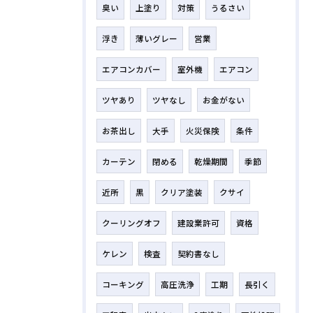
臭い
上塗り
対策
うるさい
浮き
薄いグレー
営業
エアコンカバー
室外機
エアコン
ツヤあり
ツヤなし
お金がない
お茶出し
大手
火災保険
条件
カーテン
閉める
乾燥期間
季節
近所
黒
クリア塗装
クサイ
クーリングオフ
建設業許可
資格
ケレン
検査
契約書なし
コーキング
高圧洗浄
工期
長引く