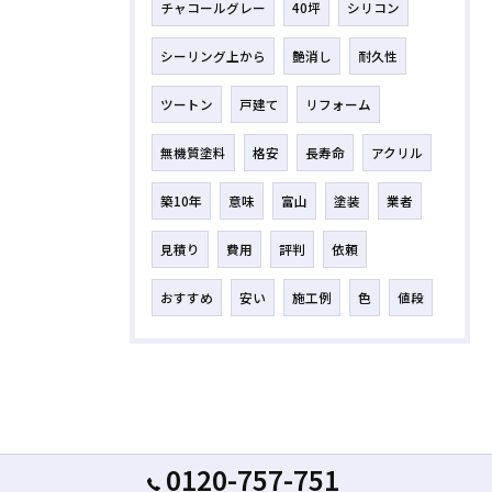
チャコールグレー
40坪
シリコン
シーリング上から
艶消し
耐久性
ツートン
戸建て
リフォーム
無機質塗料
格安
長寿命
アクリル
築10年
意味
富山
塗装
業者
見積り
費用
評判
依頼
おすすめ
安い
施工例
色
値段
0120-757-751