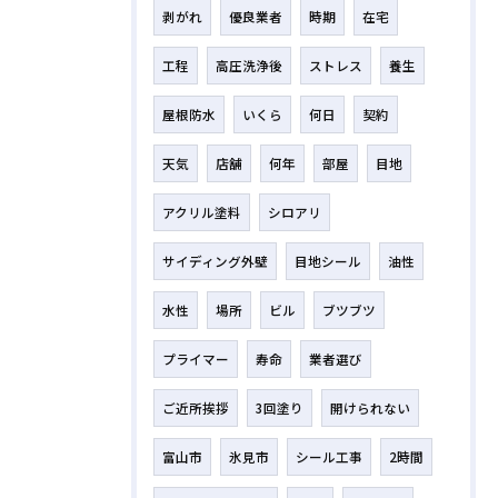
剥がれ
優良業者
時期
在宅
工程
高圧洗浄後
ストレス
養生
屋根防水
いくら
何日
契約
天気
店舗
何年
部屋
目地
アクリル塗料
シロアリ
サイディング外壁
目地シール
油性
水性
場所
ビル
ブツブツ
プライマー
寿命
業者選び
ご近所挨拶
3回塗り
開けられない
富山市
氷見市
シール工事
2時間