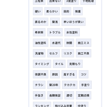
工程表
出来ない
3度塗り
下地処理
硬い
柔らかい
目的
保護
直るのか
築浅
早いほうが良い
希釈率
トラブル
水性塗料
油性塗料
水道代
隙間
施工ミス
洗濯物
セルフ
リスク
施工不良
タイミング
タイル
見積もり
体調不良
原因
高すぎる
コツ
チラシ
築20年
テカテカ
手塗り
手抜き
長期保証
適切
定期点検
ランキング
飛び込み営業
中塗り