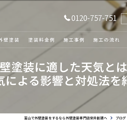
0120-757-751
外壁塗装
塗装料金例
施工事例
施工の流れ
由
壁塗装に適した天気と
気による影響と対処法を
ュレーション
富山で外壁塗装をするなら外壁塗装専門店安井創建へ
ブログ