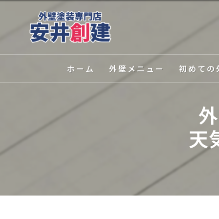
ホーム
外壁メニュー
初めての
外壁塗装
選ばれる理
外
屋根塗装
塗装の種類
天
外壁関連サービス
カラーシミ