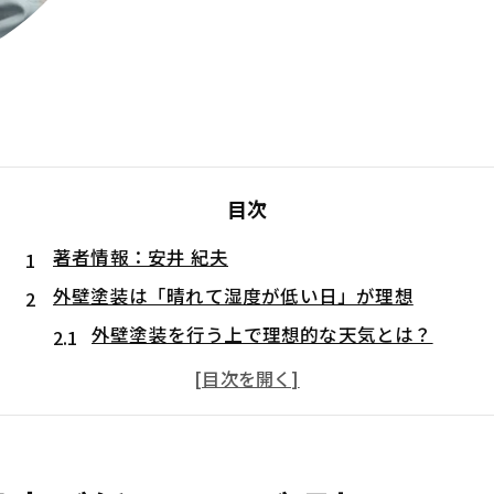
目次
著者情報：安井 紀夫
外壁塗装は「晴れて湿度が低い日」が理想
外壁塗装を行う上で理想的な天気とは？
気温が5℃未満の日や雨天時は避けるべき
季節ごとのメリット・デメリット
天気が外壁塗装に影響する理由
塗料の乾燥・硬化に天候が直結するため