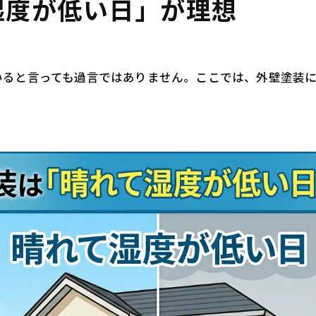
湿度が低い日」が理想
雨や湿気はムラや白化を生む可能性がある
天気によって工事の進行や安全性も変わる
天気による外壁塗装のトラブル例
いると言っても過言ではありません。ここでは、外壁塗装
まとめ