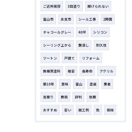
ご近所挨拶
3回塗り
開けられない
富山市
氷見市
シール工事
2時間
チャコールグレー
40坪
シリコン
シーリング上から
艶消し
耐久性
ツートン
戸建て
リフォーム
無機質塗料
格安
長寿命
アクリル
築10年
意味
富山
塗装
業者
見積り
費用
評判
依頼
おすすめ
安い
施工例
色
値段