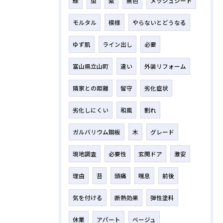
緑
虫
紫
無色
メッシュシート
モルタル
模様
やらないとどうなる
ゆず肌
ライン出し
必要
富山県立山町
違い
外装リフォーム
隣家との距離
留守
劣化症状
劣化しにくい
和風
割れ
ガルバリウム鋼板
木
グレード
現地調査
必要性
玄関ドア
激安
理由
苔
頭痛
喘息
前後
気を付ける
断熱効果
弾性塗料
休業
アパート
ベージュ