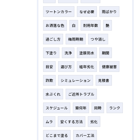
ツートンカラー
なぜ必要
雨ばかり
お洒落な色
白
耐用年数
艶
過ごし方
梅雨時期
つや消し
下塗り
洗浄
塗膜防水
期間
目安
選び方
経年劣化
健康被害
詐欺
シミュレーション
見積書
水ぶくれ
ご近所トラブル
スケジュール
築何年
同時
ランク
ムラ
安くする方法
劣化
どこまで塗る
カバー工法