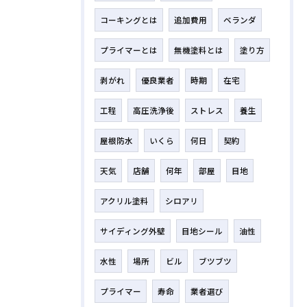
コーキングとは
追加費用
ベランダ
プライマーとは
無機塗料とは
塗り方
剥がれ
優良業者
時期
在宅
工程
高圧洗浄後
ストレス
養生
屋根防水
いくら
何日
契約
天気
店舗
何年
部屋
目地
アクリル塗料
シロアリ
サイディング外壁
目地シール
油性
水性
場所
ビル
ブツブツ
プライマー
寿命
業者選び