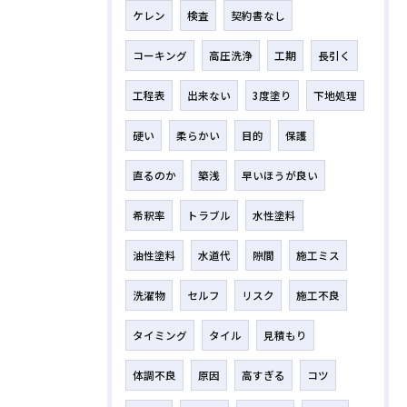
ケレン
検査
契約書なし
コーキング
高圧洗浄
工期
長引く
工程表
出来ない
3度塗り
下地処理
硬い
柔らかい
目的
保護
直るのか
築浅
早いほうが良い
希釈率
トラブル
水性塗料
油性塗料
水道代
隙間
施工ミス
洗濯物
セルフ
リスク
施工不良
タイミング
タイル
見積もり
体調不良
原因
高すぎる
コツ