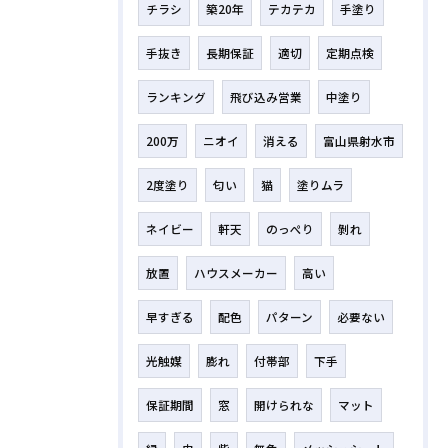
チラシ
築20年
テカテカ
手塗り
手抜き
長期保証
適切
定期点検
ランキング
飛び込み営業
中塗り
200万
ニオイ
消える
富山県射水市
2度塗り
匂い
猫
塗りムラ
ネイビー
軒天
のっぺり
剝れ
放置
ハウスメーカー
高い
早すぎる
配色
パターン
必要ない
光触媒
膨れ
付帯部
下手
保証期間
窓
開けられな
マット