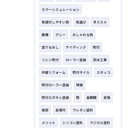
カラーシミュレーション
色褪せしやすい色
色選び
オススメ
画像
グレー
おしゃれな色
塗りなおし
サイディング
吹付
リシン吹付
ローラー塗装
防水工事
外壁リフォーム
吹付タイル
スタッコ
吹付ローラー塗装
特徴
吹付エポキシ塗装
雨
長期間
足場
挨拶
足場代
ウレタン塗料
メリット
シリコン塗料
ラジカル塗料