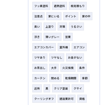
フッ素塗料
遮熱塗料
相見積もり
注意点
家にいる
ポイント
家の中
臭い
上塗り
対策
うるさい
浮き
薄いグレー
営業
エアコンカバー
室外機
エアコン
ツヤあり
ツヤなし
お金がない
お茶出し
大手
火災保険
条件
カーテン
閉める
乾燥期間
季節
近所
黒
クリア塗装
クサイ
クーリングオフ
建設業許可
資格