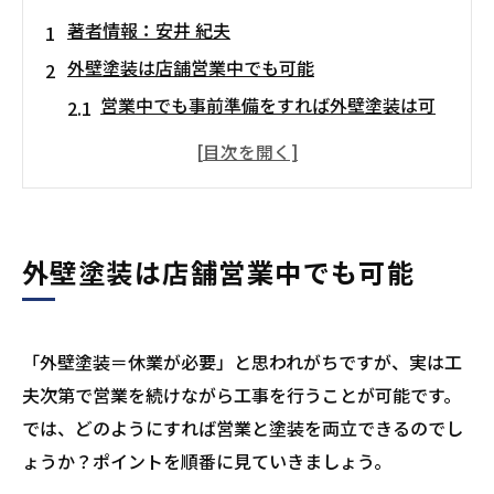
著者情報：安井 紀夫
外壁塗装は店舗営業中でも可能
営業中でも事前準備をすれば外壁塗装は可
能
店舗に合ったカラー選びは集客に直結する
見た目だけでなく耐久性にも注目すべき
店舗の外壁塗装が住宅と異なる理由
外壁塗装は店舗営業中でも可能
顧客・近隣への影響を最小限に抑える必要
があるから
ブランドイメージに直結する「顔」である
「外壁塗装＝休業が必要」と思われがちですが、実は工
ため
夫次第で営業を続けながら工事を行うことが可能です。
では、どのようにすれば営業と塗装を両立できるのでし
営業時間との両立には柔軟な施工体制が求
ょうか？ポイントを順番に見ていきましょう。
められる