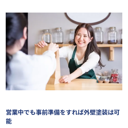
店舗ならではの工夫例
施工は「定休日」「営業時間外」を活用し
て計画的に
集客に効く戦略を意識する
塗装中の「案内掲示」や「SNS活用」で安
心感を与える
まとめ
営業中でも事前準備をすれば外壁塗装は可
能