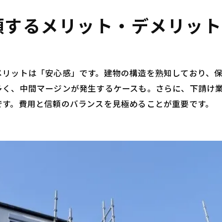
専門業者なら外壁塗装の価格が適正
頼するメリット・デメリット
外壁塗装専門業者は直接打ち合わせができる
専門業者選びは実績・保証内容をチェック
【ハウスメーカー・専門業者】選択時の注意点
メリットは「安心感」です。建物の構造を熟知しており、
外壁塗装の見積もりは複数取って比較
多く、中間マージンが発生するケースも。さらに、下請け
外壁塗装の目的に合わせて依頼先を決定
です。費用と信頼のバランスを見極めることが重要です。
ハウスメーカーか専門業者か迷ったら相談を
まとめ