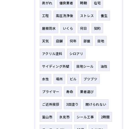
剥がれ
優良業者
時期
在宅
工程
高圧洗浄後
ストレス
養生
屋根防水
いくら
何日
契約
天気
店舗
何年
部屋
目地
アクリル塗料
シロアリ
サイディング外壁
目地シール
油性
水性
場所
ビル
ブツブツ
プライマー
寿命
業者選び
ご近所挨拶
3回塗り
開けられない
富山市
氷見市
シール工事
2時間