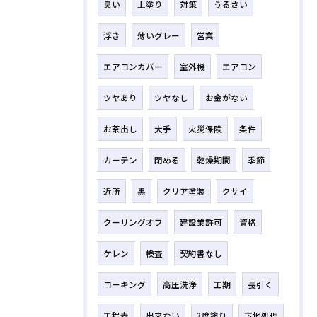
臭い
上塗り
対策
うるさい
浮き
薄いグレー
営業
エアコンカバー
室外機
エアコン
ツヤあり
ツヤなし
お金がない
お茶出し
大手
火災保険
条件
カーテン
閉める
乾燥期間
季節
近所
黒
クリア塗装
クサイ
クーリングオフ
建設業許可
資格
ケレン
検査
契約書なし
コーキング
高圧洗浄
工期
長引く
工程表
出来ない
3度塗り
下地処理