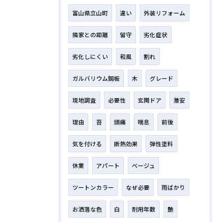
富山県立山町
違い
外装リフォーム
隣家との距離
留守
劣化症状
劣化しにくい
和風
割れ
ガルバリウム鋼板
木
グレード
現地調査
必要性
玄関ドア
激安
理由
苔
頭痛
喘息
前後
気を付ける
断熱効果
弾性塗料
休業
アパート
ベージュ
ツートンカラー
なぜ必要
雨ばかり
お洒落な色
白
耐用年数
艶