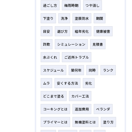
過ごし方
梅雨時期
つや消し
下塗り
洗浄
塗膜防水
期間
目安
選び方
経年劣化
健康被害
詐欺
シミュレーション
見積書
水ぶくれ
ご近所トラブル
スケジュール
築何年
同時
ランク
ムラ
安くする方法
劣化
どこまで塗る
カバー工法
コーキングとは
追加費用
ベランダ
プライマーとは
無機塗料とは
塗り方