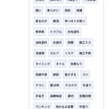
硬い
柔らかい
目的
保護
直るのか
築浅
早いほうが良い
希釈率
トラブル
水性塗料
油性塗料
水道代
隙間
施工ミス
洗濯物
セルフ
リスク
施工不良
タイミング
タイル
見積もり
体調不良
原因
高すぎる
コツ
チラシ
築20年
テカテカ
手塗り
手抜き
長期保証
適切
定期点検
ランキング
飛び込み営業
中塗り