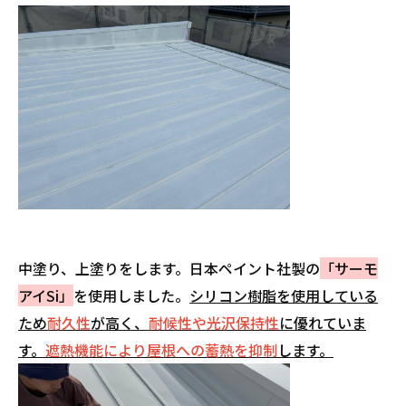
中塗り、上塗りをします。日本ペイント社製の
「サーモ
アイSi」
を使用しました。
シリコン樹脂を使用している
ため
耐久性
が高く、
耐候性や光沢保持性
に優れていま
す。
遮熱機能により屋根への蓄熱を抑制
します。