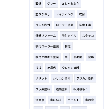
画像
グレー
おしゃれな色
塗りなおし
サイディング
吹付
リシン吹付
ローラー塗装
防水工事
外壁リフォーム
吹付タイル
スタッコ
吹付ローラー塗装
特徴
吹付エポキシ塗装
雨
長期間
足場
挨拶
足場代
ウレタン塗料
メリット
シリコン塗料
ラジカル塗料
フッ素塗料
遮熱塗料
相見積もり
注意点
家にいる
ポイント
家の中