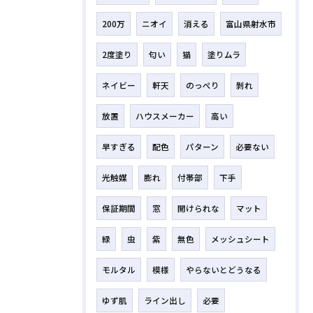
200万
ニオイ
消える
富山県射水市
2度塗り
匂い
猫
塗りムラ
ネイビー
軒天
のっぺり
剝れ
放置
ハウスメーカー
高い
早すぎる
配色
パターン
必要ない
光触媒
膨れ
付帯部
下手
保証期間
窓
開けられな
マット
緑
虫
紫
無色
メッシュシート
モルタル
模様
やらないとどうなる
ゆず肌
ライン出し
必要