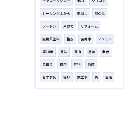
チャコールグレー
40坪
シリコン
シーリング上から
艶消し
耐久性
ツートン
戸建て
リフォーム
無機質塗料
格安
長寿命
アクリル
築10年
意味
富山
塗装
業者
見積り
費用
評判
依頼
おすすめ
安い
施工例
色
値段