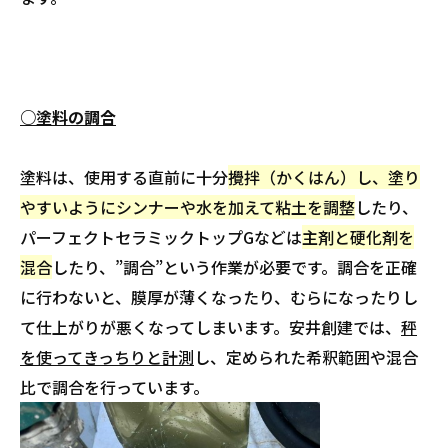
○塗料の調合
塗料は、使用する直前に十分
攪拌（かくはん）し、塗り
やすいようにシンナーや水を加えて粘土を調整
したり、
パーフェクトセラミックトップGなどは
主剤と硬化剤を
混合
したり、”調合”という作業が必要です。調合を正確
に行わないと、膜厚が薄くなったり、むらになったりし
て仕上がりが悪くなってしまいます。安井創建では、
秤
を使ってきっちりと計測
し、定められた希釈範囲や混合
比で調合を行っています。