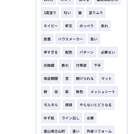
2度塗り
匂い
猫
塗りムラ
ネイビー
軒天
のっぺり
剝れ
放置
ハウスメーカー
高い
早すぎる
配色
パターン
必要ない
光触媒
膨れ
付帯部
下手
保証期間
窓
開けられな
マット
緑
虫
紫
無色
メッシュシート
モルタル
模様
やらないとどうなる
ゆず肌
ライン出し
必要
富山県立山町
違い
外装リフォーム