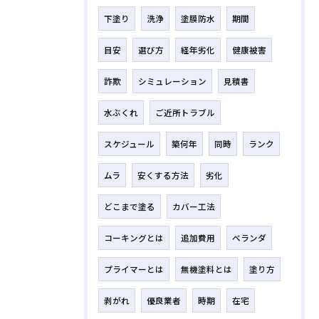
下塗り
洗浄
塗膜防水
期間
目安
選び方
経年劣化
健康被害
詐欺
シミュレーション
見積書
水ぶくれ
ご近所トラブル
スケジュール
築何年
同時
ランク
ムラ
安くする方法
劣化
どこまで塗る
カバー工法
コーキングとは
追加費用
ベランダ
プライマーとは
無機塗料とは
塗り方
剥がれ
優良業者
時期
在宅