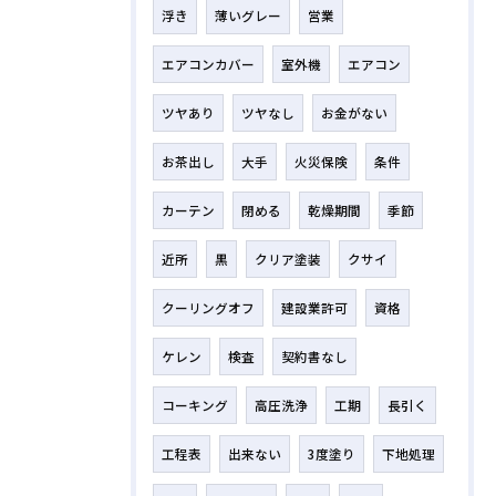
浮き
薄いグレー
営業
エアコンカバー
室外機
エアコン
ツヤあり
ツヤなし
お金がない
お茶出し
大手
火災保険
条件
カーテン
閉める
乾燥期間
季節
近所
黒
クリア塗装
クサイ
クーリングオフ
建設業許可
資格
ケレン
検査
契約書なし
コーキング
高圧洗浄
工期
長引く
工程表
出来ない
3度塗り
下地処理