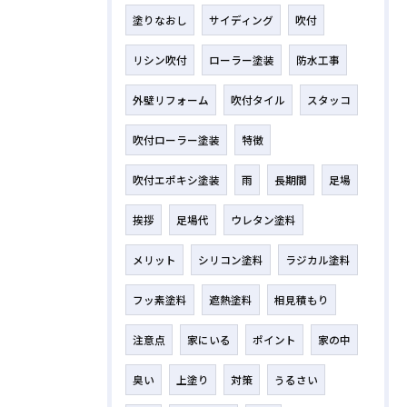
塗りなおし
サイディング
吹付
リシン吹付
ローラー塗装
防水工事
外壁リフォーム
吹付タイル
スタッコ
吹付ローラー塗装
特徴
吹付エポキシ塗装
雨
長期間
足場
挨拶
足場代
ウレタン塗料
メリット
シリコン塗料
ラジカル塗料
フッ素塗料
遮熱塗料
相見積もり
注意点
家にいる
ポイント
家の中
臭い
上塗り
対策
うるさい