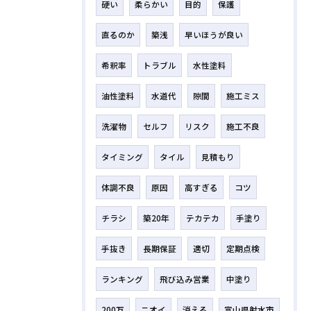
硬い
柔らかい
目的
保護
直るのか
築浅
早いほうが良い
希釈率
トラブル
水性塗料
油性塗料
水道代
隙間
施工ミス
洗濯物
セルフ
リスク
施工不良
タイミング
タイル
見積もり
体調不良
原因
高すぎる
コツ
チラシ
築20年
テカテカ
手塗り
手抜き
長期保証
適切
定期点検
ランキング
飛び込み営業
中塗り
200万
ニオイ
消える
富山県射水市