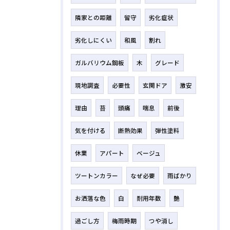
隣家との距離
留守
劣化症状
劣化しにくい
和風
割れ
ガルバリウム鋼板
木
グレード
現地調査
必要性
玄関ドア
激安
理由
苔
頭痛
喘息
前後
気を付ける
断熱効果
弾性塗料
休業
アパート
ベージュ
ツートンカラー
なぜ必要
雨ばかり
お洒落な色
白
耐用年数
艶
過ごし方
梅雨時期
つや消し