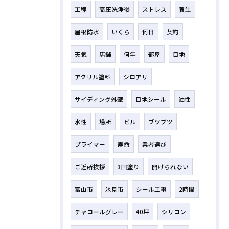
工程
高圧洗浄後
ストレス
養生
屋根防水
いくら
何日
契約
天気
店舗
何年
部屋
目地
アクリル塗料
シロアリ
サイディング外壁
目地シール
油性
水性
場所
ビル
ブツブツ
プライマー
寿命
業者選び
ご近所挨拶
3回塗り
開けられない
富山市
氷見市
シール工事
2時間
チャコールグレー
40坪
シリコン