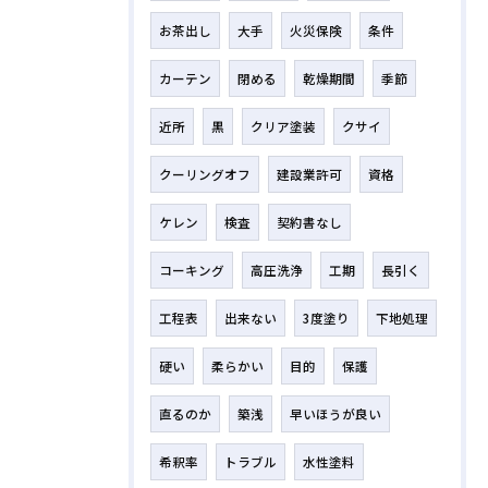
お茶出し
大手
火災保険
条件
カーテン
閉める
乾燥期間
季節
近所
黒
クリア塗装
クサイ
クーリングオフ
建設業許可
資格
ケレン
検査
契約書なし
コーキング
高圧洗浄
工期
長引く
工程表
出来ない
3度塗り
下地処理
硬い
柔らかい
目的
保護
直るのか
築浅
早いほうが良い
希釈率
トラブル
水性塗料