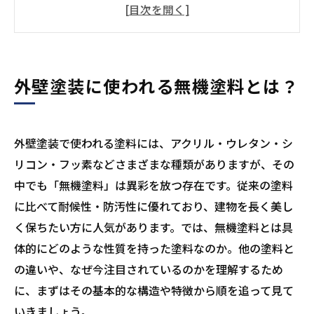
成分
外壁塗装に無機塗料が使われる理由とは？
無機塗料と他の塗料との違いを比較
無機塗料をおすすめする理由は「高い耐候性」
外壁塗装に使われる無機塗料とは？
外壁塗装における無機塗料の高い耐候性
無機塗料は雨水が汚れを洗い流す
外壁塗装で使われる塗料には、アクリル・ウレタン・シ
長期的に見るとコスパも優秀な無機塗料
リコン・フッ素などさまざまな種類がありますが、その
無機塗料を選ぶ際の注意点
中でも「無機塗料」は異彩を放つ存在です。従来の塗料
外壁塗装に無機塗料を使うデメリットとは
に比べて耐候性・防汚性に優れており、建物を長く美し
保証内容や使用塗料の確認も忘れずに
く保ちたい方に人気があります。では、無機塗料とは具
無機塗料は施工する業者の技術力が重要
体的にどのような性質を持った塗料なのか。他の塗料と
まとめ
の違いや、なぜ今注目されているのかを理解するため
に、まずはその基本的な構造や特徴から順を追って見て
いきましょう。