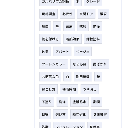
ガルバリウム鋼板
木
グレード
現地調査
必要性
玄関ドア
激安
理由
苔
頭痛
喘息
前後
気を付ける
断熱効果
弾性塗料
休業
アパート
ベージュ
ツートンカラー
なぜ必要
雨ばかり
お洒落な色
白
耐用年数
艶
過ごし方
梅雨時期
つや消し
下塗り
洗浄
塗膜防水
期間
目安
選び方
経年劣化
健康被害
詐欺
シミュレーション
見積書