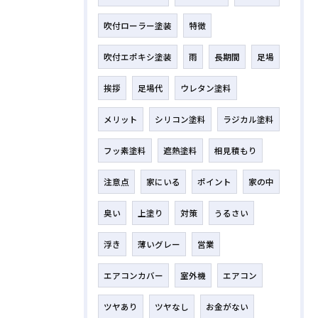
吹付ローラー塗装
特徴
吹付エポキシ塗装
雨
長期間
足場
挨拶
足場代
ウレタン塗料
メリット
シリコン塗料
ラジカル塗料
フッ素塗料
遮熱塗料
相見積もり
注意点
家にいる
ポイント
家の中
臭い
上塗り
対策
うるさい
浮き
薄いグレー
営業
エアコンカバー
室外機
エアコン
ツヤあり
ツヤなし
お金がない