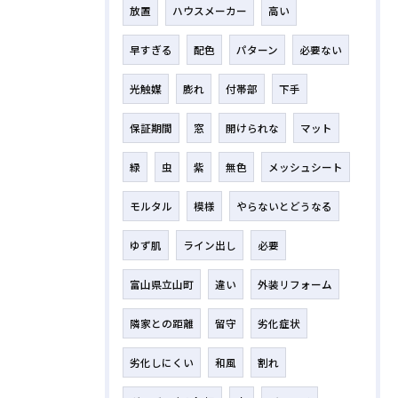
放置
ハウスメーカー
高い
早すぎる
配色
パターン
必要ない
光触媒
膨れ
付帯部
下手
保証期間
窓
開けられな
マット
緑
虫
紫
無色
メッシュシート
モルタル
模様
やらないとどうなる
ゆず肌
ライン出し
必要
富山県立山町
違い
外装リフォーム
隣家との距離
留守
劣化症状
劣化しにくい
和風
割れ