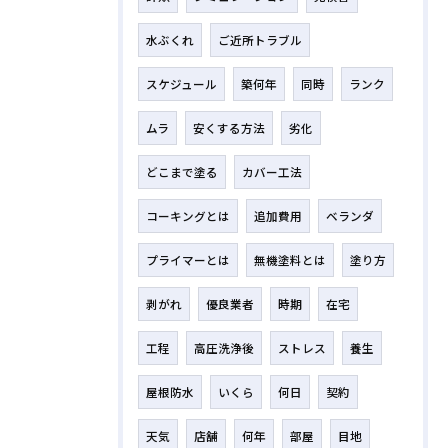
水ぶくれ
ご近所トラブル
スケジュール
築何年
同時
ランク
ムラ
安くする方法
劣化
どこまで塗る
カバー工法
コーキングとは
追加費用
ベランダ
プライマーとは
無機塗料とは
塗り方
剥がれ
優良業者
時期
在宅
工程
高圧洗浄後
ストレス
養生
屋根防水
いくら
何日
契約
天気
店舗
何年
部屋
目地