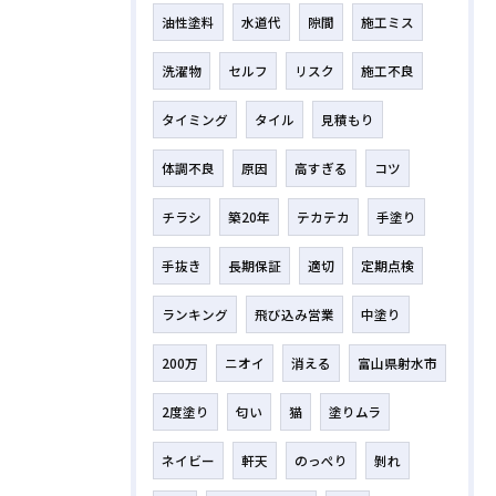
油性塗料
水道代
隙間
施工ミス
洗濯物
セルフ
リスク
施工不良
タイミング
タイル
見積もり
体調不良
原因
高すぎる
コツ
チラシ
築20年
テカテカ
手塗り
手抜き
長期保証
適切
定期点検
ランキング
飛び込み営業
中塗り
200万
ニオイ
消える
富山県射水市
2度塗り
匂い
猫
塗りムラ
ネイビー
軒天
のっぺり
剝れ