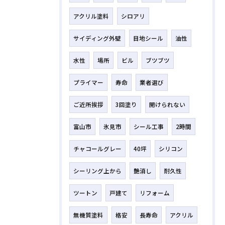
アクリル塗料
シロアリ
サイディング外壁
目地シール
油性
水性
場所
ビル
ブツブツ
プライマー
寿命
業者選び
ご近所挨拶
3回塗り
開けられない
富山市
氷見市
シール工事
2時間
チャコールグレー
40坪
シリコン
シーリング上から
艶消し
耐久性
ツートン
戸建て
リフォーム
無機質塗料
格安
長寿命
アクリル