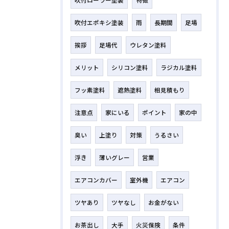
吹付ローラー塗装
特徴
吹付エポキシ塗装
雨
長期間
足場
挨拶
足場代
ウレタン塗料
メリット
シリコン塗料
ラジカル塗料
フッ素塗料
遮熱塗料
相見積もり
注意点
家にいる
ポイント
家の中
臭い
上塗り
対策
うるさい
浮き
薄いグレー
営業
エアコンカバー
室外機
エアコン
ツヤあり
ツヤなし
お金がない
お茶出し
大手
火災保険
条件