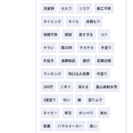
洗濯物
セルフ
リスク
施工不良
タイミング
タイル
見積もり
体調不良
原因
高すぎる
コツ
チラシ
築20年
テカテカ
手塗り
手抜き
長期保証
適切
定期点検
ランキング
飛び込み営業
中塗り
200万
ニオイ
消える
富山県射水市
2度塗り
匂い
猫
塗りムラ
ネイビー
軒天
のっぺり
剝れ
放置
ハウスメーカー
高い