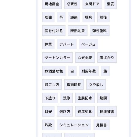
現地調査
必要性
玄関ドア
激安
理由
苔
頭痛
喘息
前後
気を付ける
断熱効果
弾性塗料
休業
アパート
ベージュ
ツートンカラー
なぜ必要
雨ばかり
お洒落な色
白
耐用年数
艶
過ごし方
梅雨時期
つや消し
下塗り
洗浄
塗膜防水
期間
目安
選び方
経年劣化
健康被害
詐欺
シミュレーション
見積書