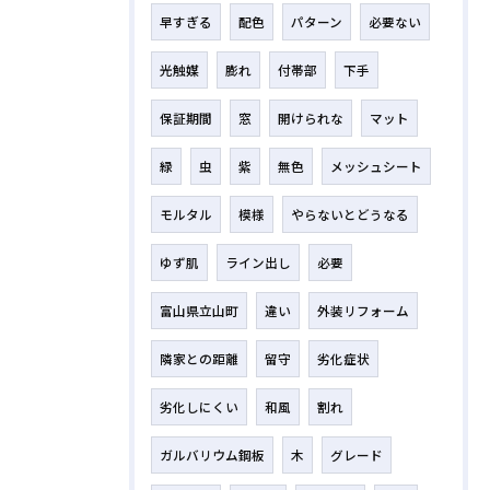
早すぎる
配色
パターン
必要ない
光触媒
膨れ
付帯部
下手
保証期間
窓
開けられな
マット
緑
虫
紫
無色
メッシュシート
モルタル
模様
やらないとどうなる
ゆず肌
ライン出し
必要
富山県立山町
違い
外装リフォーム
隣家との距離
留守
劣化症状
劣化しにくい
和風
割れ
ガルバリウム鋼板
木
グレード