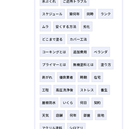
水ぶくれ
ご近所トラブル
スケジュール
築何年
同時
ランク
ムラ
安くする方法
劣化
どこまで塗る
カバー工法
コーキングとは
追加費用
ベランダ
プライマーとは
無機塗料とは
塗り方
剥がれ
優良業者
時期
在宅
工程
高圧洗浄後
ストレス
養生
屋根防水
いくら
何日
契約
天気
店舗
何年
部屋
目地
アクリル塗料
シロアリ