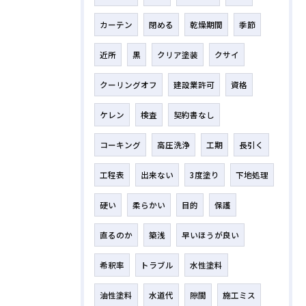
カーテン
閉める
乾燥期間
季節
近所
黒
クリア塗装
クサイ
クーリングオフ
建設業許可
資格
ケレン
検査
契約書なし
コーキング
高圧洗浄
工期
長引く
工程表
出来ない
3度塗り
下地処理
硬い
柔らかい
目的
保護
直るのか
築浅
早いほうが良い
希釈率
トラブル
水性塗料
油性塗料
水道代
隙間
施工ミス