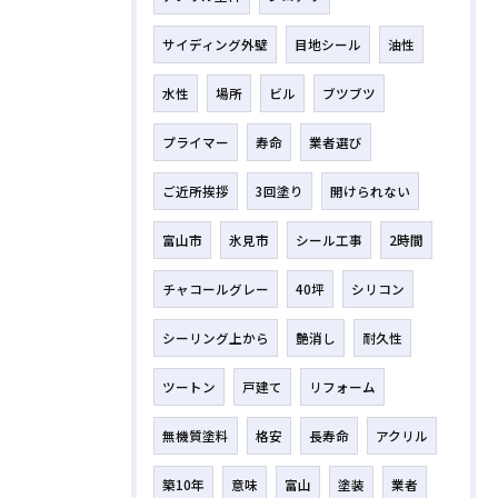
サイディング外壁
目地シール
油性
水性
場所
ビル
ブツブツ
プライマー
寿命
業者選び
ご近所挨拶
3回塗り
開けられない
富山市
氷見市
シール工事
2時間
チャコールグレー
40坪
シリコン
シーリング上から
艶消し
耐久性
ツートン
戸建て
リフォーム
無機質塗料
格安
長寿命
アクリル
築10年
意味
富山
塗装
業者