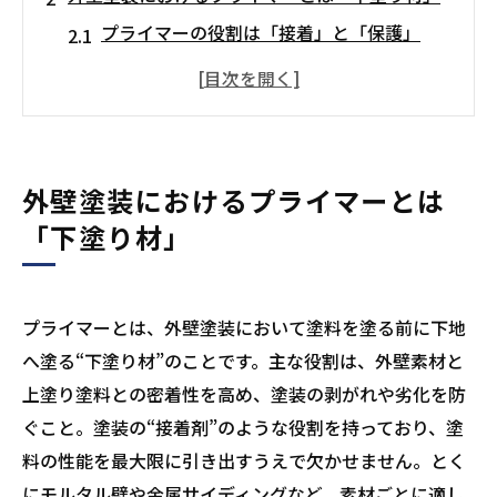
プライマーの役割は「接着」と「保護」
プライマーを使わないと起こる外壁トラブ
ル
外壁材ごとに異なるプライマーの種類
外壁塗装にプライマーが必要な3つの理由
外壁塗装におけるプライマーとは
塗料の密着性を高めて剥がれを防止
「下塗り材」
下地の吸い込みを防いで発色を安定させる
防水・防サビ効果で外壁材を長持ちさせる
プライマーとは、外壁塗装において塗料を塗る前に下地
プライマー選びの注意点
へ塗る“下塗り材”のことです。主な役割は、外壁素材と
塗料との相性を必ず確認する
上塗り塗料との密着性を高め、塗装の剥がれや劣化を防
DIYではなくプロに任せるのが無難
ぐこと。塗装の“接着剤”のような役割を持っており、塗
信頼できる業者選びのポイント
料の性能を最大限に引き出すうえで欠かせません。とく
まとめ
にモルタル壁や金属サイディングなど、素材ごとに適し