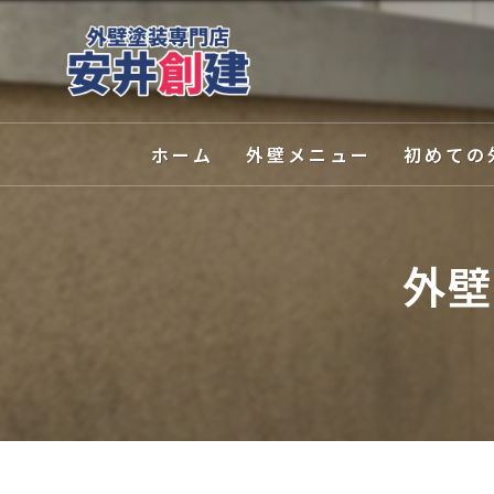
ホーム
外壁メニュー
初めての
外壁塗装
選ばれる理
外壁
屋根塗装
塗装の種類
外壁関連サービス
カラーシミ