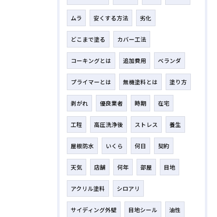
ムラ
安くする方法
劣化
どこまで塗る
カバー工法
コーキングとは
追加費用
ベランダ
プライマーとは
無機塗料とは
塗り方
剥がれ
優良業者
時期
在宅
工程
高圧洗浄後
ストレス
養生
屋根防水
いくら
何日
契約
天気
店舗
何年
部屋
目地
アクリル塗料
シロアリ
サイディング外壁
目地シール
油性