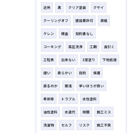
近所
黒
クリア塗装
クサイ
クーリングオフ
建設業許可
資格
ケレン
検査
契約書なし
コーキング
高圧洗浄
工期
長引く
工程表
出来ない
3度塗り
下地処理
硬い
柔らかい
目的
保護
直るのか
築浅
早いほうが良い
希釈率
トラブル
水性塗料
油性塗料
水道代
隙間
施工ミス
洗濯物
セルフ
リスク
施工不良