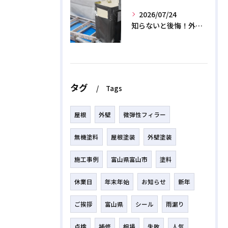
2026/07/24
知らないと後悔！外壁塗装で無機質塗料を選ぶデメリットと3つの罠
タグ
Tags
屋根
外壁
微弾性フィラー
無機塗料
屋根塗装
外壁塗装
施工事例
富山県富山市
塗料
休業日
年末年始
お知らせ
新年
ご挨拶
富山県
シール
雨漏り
点検
補修
相場
失敗
人気