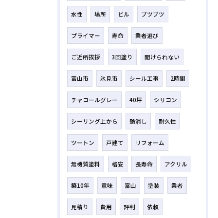
水性
場所
ビル
ブツブツ
プライマー
寿命
業者選び
ご近所挨拶
3回塗り
開けられない
富山市
氷見市
シール工事
2時間
チャコールグレー
40坪
シリコン
シーリング上から
艶消し
耐久性
ツートン
戸建て
リフォーム
無機質塗料
格安
長寿命
アクリル
築10年
意味
富山
塗装
業者
見積り
費用
評判
依頼