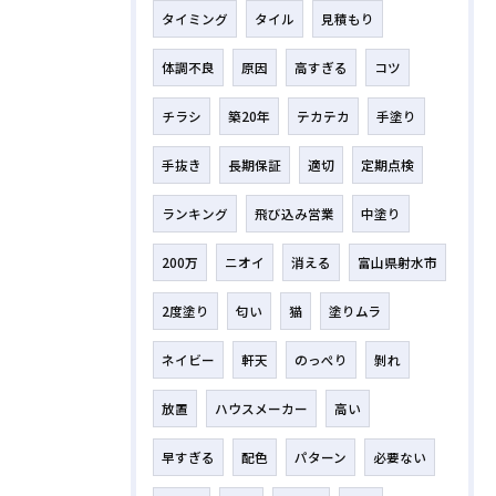
タイミング
タイル
見積もり
体調不良
原因
高すぎる
コツ
チラシ
築20年
テカテカ
手塗り
手抜き
長期保証
適切
定期点検
ランキング
飛び込み営業
中塗り
200万
ニオイ
消える
富山県射水市
2度塗り
匂い
猫
塗りムラ
ネイビー
軒天
のっぺり
剝れ
放置
ハウスメーカー
高い
早すぎる
配色
パターン
必要ない