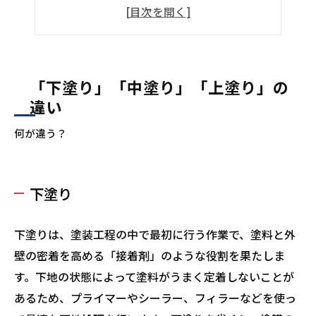
上塗り
なぜ3度塗りが必要？
確認方法
全ての工程が必要不可欠！
「下塗り」「中塗り」「上塗り」の
違い
著者情報：安井 紀夫
何が違う？
下塗り
下塗りは、塗装工程の中で最初に行う作業で、塗料と外
壁の密着を高める「接着剤」のような役割を果たしま
す。下地の状態によって塗料がうまく定着しないことが
あるため、プライマーやシーラー、フィラーなどを使っ