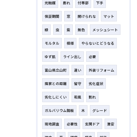
光触媒
膨れ
付帯部
下手
保証期間
窓
開けられな
マット
緑
虫
紫
無色
メッシュシート
モルタル
模様
やらないとどうなる
ゆず肌
ライン出し
必要
富山県立山町
違い
外装リフォーム
隣家との距離
留守
劣化症状
劣化しにくい
和風
割れ
ガルバリウム鋼板
木
グレード
現地調査
必要性
玄関ドア
激安