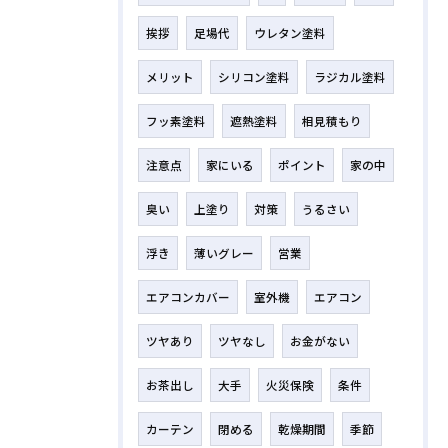
挨拶
足場代
ウレタン塗料
メリット
シリコン塗料
ラジカル塗料
フッ素塗料
遮熱塗料
相見積もり
注意点
家にいる
ポイント
家の中
臭い
上塗り
対策
うるさい
浮き
薄いグレー
営業
エアコンカバー
室外機
エアコン
ツヤあり
ツヤなし
お金がない
お茶出し
大手
火災保険
条件
カーテン
閉める
乾燥期間
季節