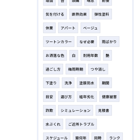
理由
苔
頭痛
喘息
前後
気を付ける
断熱効果
弾性塗料
休業
アパート
ベージュ
ツートンカラー
なぜ必要
雨ばかり
お洒落な色
白
耐用年数
艶
過ごし方
梅雨時期
つや消し
下塗り
洗浄
塗膜防水
期間
目安
選び方
経年劣化
健康被害
詐欺
シミュレーション
見積書
水ぶくれ
ご近所トラブル
スケジュール
築何年
同時
ランク