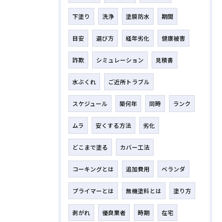
下塗り
洗浄
塗膜防水
期間
目安
選び方
経年劣化
健康被害
詐欺
シミュレーション
見積書
水ぶくれ
ご近所トラブル
スケジュール
築何年
同時
ランク
ムラ
安くする方法
劣化
どこまで塗る
カバー工法
コーキングとは
追加費用
ベランダ
プライマーとは
無機塗料とは
塗り方
剥がれ
優良業者
時期
在宅