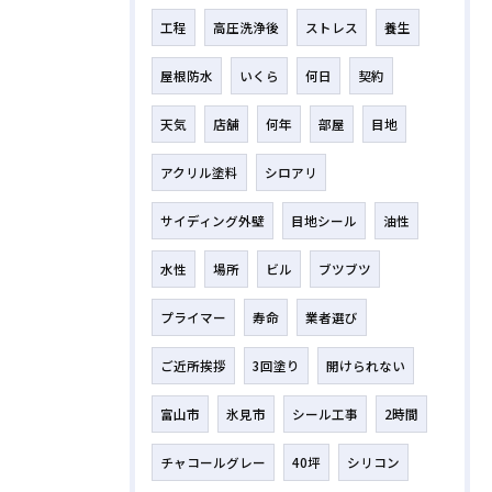
工程
高圧洗浄後
ストレス
養生
屋根防水
いくら
何日
契約
天気
店舗
何年
部屋
目地
アクリル塗料
シロアリ
サイディング外壁
目地シール
油性
水性
場所
ビル
ブツブツ
プライマー
寿命
業者選び
ご近所挨拶
3回塗り
開けられない
富山市
氷見市
シール工事
2時間
チャコールグレー
40坪
シリコン