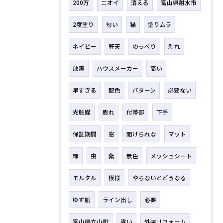
200万
ニオイ
消える
富山県射水市
2度塗り
匂い
猫
塗りムラ
ネイビー
軒天
のっぺり
剝れ
放置
ハウスメーカー
高い
早すぎる
配色
パターン
必要ない
光触媒
膨れ
付帯部
下手
保証期間
窓
開けられな
マット
緑
虫
紫
無色
メッシュシート
モルタル
模様
やらないとどうなる
ゆず肌
ライン出し
必要
富山県立山町
違い
外装リフォーム