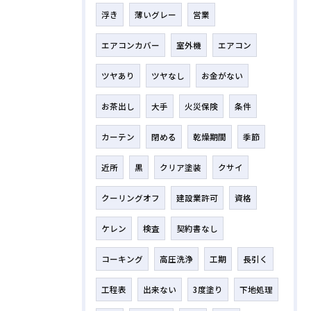
浮き
薄いグレー
営業
エアコンカバー
室外機
エアコン
ツヤあり
ツヤなし
お金がない
お茶出し
大手
火災保険
条件
カーテン
閉める
乾燥期間
季節
近所
黒
クリア塗装
クサイ
クーリングオフ
建設業許可
資格
ケレン
検査
契約書なし
コーキング
高圧洗浄
工期
長引く
工程表
出来ない
3度塗り
下地処理