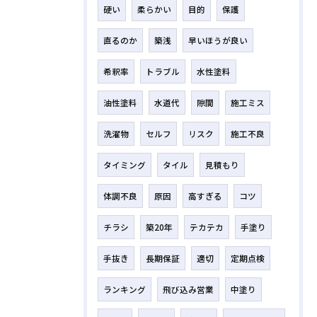
硬い
柔らかい
目的
保護
直るのか
築浅
早いほうが良い
希釈率
トラブル
水性塗料
油性塗料
水道代
隙間
施工ミス
洗濯物
セルフ
リスク
施工不良
タイミング
タイル
見積もり
体調不良
原因
高すぎる
コツ
チラシ
築20年
テカテカ
手塗り
手抜き
長期保証
適切
定期点検
ランキング
飛び込み営業
中塗り