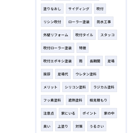
塗りなおし
サイディング
吹付
リシン吹付
ローラー塗装
防水工事
外壁リフォーム
吹付タイル
スタッコ
吹付ローラー塗装
特徴
吹付エポキシ塗装
雨
長期間
足場
挨拶
足場代
ウレタン塗料
メリット
シリコン塗料
ラジカル塗料
フッ素塗料
遮熱塗料
相見積もり
注意点
家にいる
ポイント
家の中
臭い
上塗り
対策
うるさい