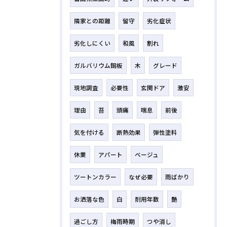
隣家との距離
留守
劣化症状
劣化しにくい
和風
割れ
ガルバリウム鋼板
木
グレード
現地調査
必要性
玄関ドア
激安
理由
苔
頭痛
喘息
前後
気を付ける
断熱効果
弾性塗料
休業
アパート
ベージュ
ツートンカラー
なぜ必要
雨ばかり
お洒落な色
白
耐用年数
艶
過ごし方
梅雨時期
つや消し