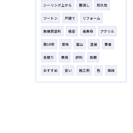
シーリング上から
艶消し
耐久性
ツートン
戸建て
リフォーム
無機質塗料
格安
長寿命
アクリル
築10年
意味
富山
塗装
業者
見積り
費用
評判
依頼
おすすめ
安い
施工例
色
値段