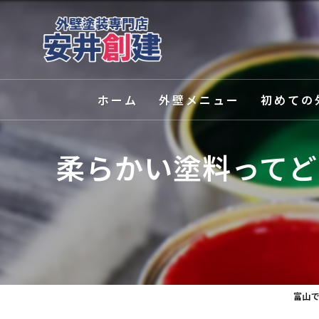
ホーム
外壁メニュー
初めての
外壁塗装
選ばれる理
柔らかい塗料ってど
屋根塗装
塗装の種類
外壁関連サービス
カラーシミ
富山