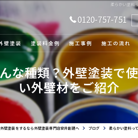
柔らかい塗料
0120-757-751
外壁塗装
塗装料金例
施工事例
施工の流れ
由
んな種類？外壁塗装で
い外壁材をご紹介
ュレーション
で外壁塗装をするなら外壁塗装専門店安井創建へ
ブログ
柔らかい塗料っ