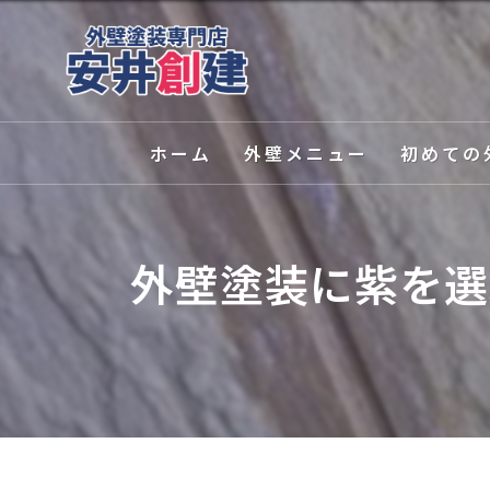
ホーム
外壁メニュー
初めての
外壁塗装
選ばれる理
外壁塗装に紫を選
屋根塗装
塗装の種類
外壁関連サービス
カラーシミ