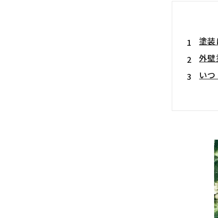
塗装
外壁
いつ
工程
足場
高圧
外壁
付帯
点検
解体
完了