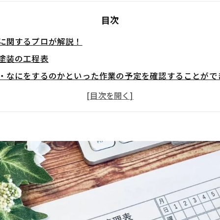
目次
に関するプロが解説！
塗装の工程表
・なにをするのかといった作業の予定を確認することがで
表に書かれる内容
組立・養生
洗浄・下地処理
塗装
塗装
と清掃
日