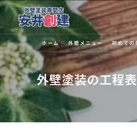
ホーム
外壁メニュー
初めての
外壁塗装
選ばれる理
外壁塗装の工程表
屋根塗装
塗装の種類
外壁関連サービス
カラーシミ