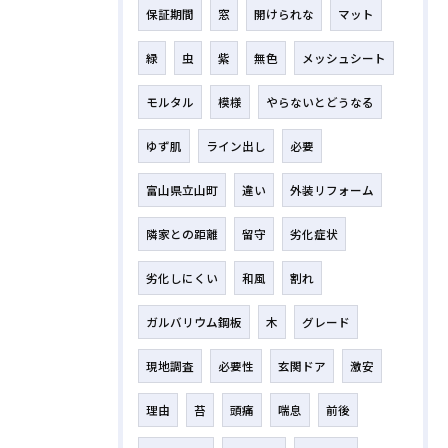
保証期間
窓
開けられな
マット
緑
虫
紫
無色
メッシュシート
モルタル
模様
やらないとどうなる
ゆず肌
ライン出し
必要
富山県立山町
違い
外装リフォーム
隣家との距離
留守
劣化症状
劣化しにくい
和風
割れ
ガルバリウム鋼板
木
グレード
現地調査
必要性
玄関ドア
激安
理由
苔
頭痛
喘息
前後