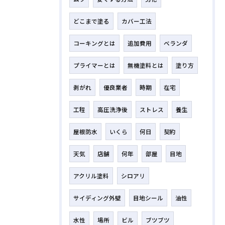
どこまで塗る
カバー工法
コーキングとは
追加費用
ベランダ
プライマーとは
無機塗料とは
塗り方
剥がれ
優良業者
時期
在宅
工程
高圧洗浄後
ストレス
養生
屋根防水
いくら
何日
契約
天気
店舗
何年
部屋
目地
アクリル塗料
シロアリ
サイディング外壁
目地シール
油性
水性
場所
ビル
ブツブツ