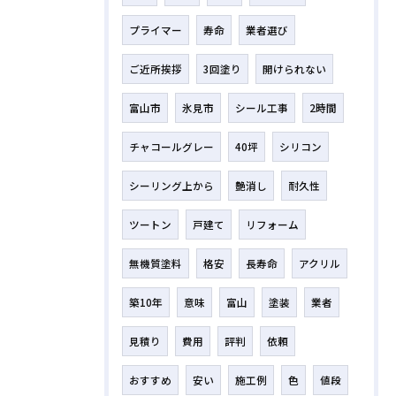
プライマー
寿命
業者選び
ご近所挨拶
3回塗り
開けられない
富山市
氷見市
シール工事
2時間
チャコールグレー
40坪
シリコン
シーリング上から
艶消し
耐久性
ツートン
戸建て
リフォーム
無機質塗料
格安
長寿命
アクリル
築10年
意味
富山
塗装
業者
見積り
費用
評判
依頼
おすすめ
安い
施工例
色
値段