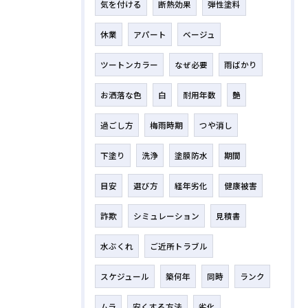
気を付ける
断熱効果
弾性塗料
休業
アパート
ベージュ
ツートンカラー
なぜ必要
雨ばかり
お洒落な色
白
耐用年数
艶
過ごし方
梅雨時期
つや消し
下塗り
洗浄
塗膜防水
期間
目安
選び方
経年劣化
健康被害
詐欺
シミュレーション
見積書
水ぶくれ
ご近所トラブル
スケジュール
築何年
同時
ランク
ムラ
安くする方法
劣化