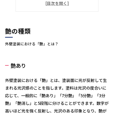
高級感のある仕上がりになる
汚れが付着しにくい
耐久性・耐候性の期待ができる
種類が豊富で好みの塗料が選べる
艶の種類
まとめ
外壁塗装における「艶」とは？
著者情報：安井 紀夫
艶あり
外壁塗装における「艶」とは、塗装面に光が反射して生
まれる光沢感のことを指します。塗料は光沢の度合いに
応じて、一般的に「艶あり」「7分艶」「5分艶」「3分
艶」「艶消し」と5段階に分けることができます。数字が
高いほど光を強く反射し、光沢のある印象となり、艶が