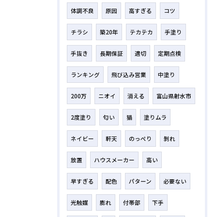
体調不良
原因
高すぎる
コツ
チラシ
築20年
テカテカ
手塗り
手抜き
長期保証
適切
定期点検
ランキング
飛び込み営業
中塗り
200万
ニオイ
消える
富山県射水市
2度塗り
匂い
猫
塗りムラ
ネイビー
軒天
のっぺり
剝れ
放置
ハウスメーカー
高い
早すぎる
配色
パターン
必要ない
光触媒
膨れ
付帯部
下手