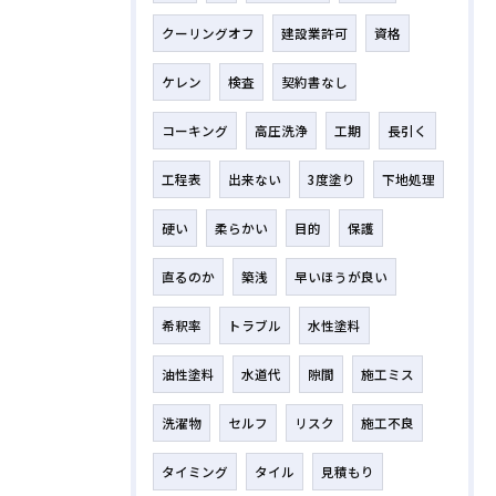
クーリングオフ
建設業許可
資格
ケレン
検査
契約書なし
コーキング
高圧洗浄
工期
長引く
工程表
出来ない
3度塗り
下地処理
硬い
柔らかい
目的
保護
直るのか
築浅
早いほうが良い
希釈率
トラブル
水性塗料
油性塗料
水道代
隙間
施工ミス
洗濯物
セルフ
リスク
施工不良
タイミング
タイル
見積もり