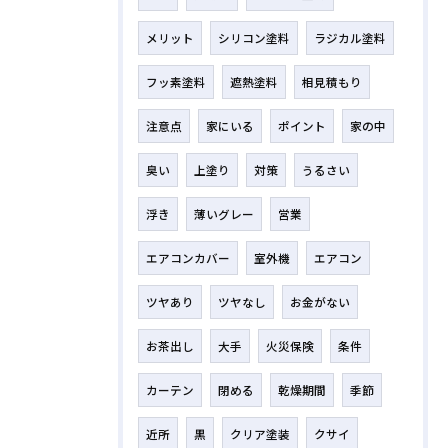
メリット
シリコン塗料
ラジカル塗料
フッ素塗料
遮熱塗料
相見積もり
注意点
家にいる
ポイント
家の中
臭い
上塗り
対策
うるさい
浮き
薄いグレー
営業
エアコンカバー
室外機
エアコン
ツヤあり
ツヤなし
お金がない
お茶出し
大手
火災保険
条件
カーテン
閉める
乾燥期間
季節
近所
黒
クリア塗装
クサイ