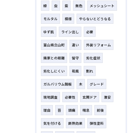
緑
虫
紫
無色
メッシュシート
モルタル
模様
やらないとどうなる
ゆず肌
ライン出し
必要
富山県立山町
違い
外装リフォーム
隣家との距離
留守
劣化症状
劣化しにくい
和風
割れ
ガルバリウム鋼板
木
グレード
現地調査
必要性
玄関ドア
激安
理由
苔
頭痛
喘息
前後
気を付ける
断熱効果
弾性塗料