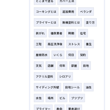
どこまで塗る
カバー工法
コーキングとは
追加費用
ベランダ
プライマーとは
無機塗料とは
塗り方
剥がれ
優良業者
時期
在宅
工程
高圧洗浄後
ストレス
養生
屋根防水
いくら
何日
契約
天気
店舗
何年
部屋
目地
アクリル塗料
シロアリ
サイディング外壁
目地シール
油性
水性
場所
ビル
ブツブツ
プライマー
寿命
業者選び