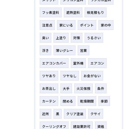
フッ素塗料
遮熱塗料
相見積もり
注意点
家にいる
ポイント
家の中
臭い
上塗り
対策
うるさい
浮き
薄いグレー
営業
エアコンカバー
室外機
エアコン
ツヤあり
ツヤなし
お金がない
お茶出し
大手
火災保険
条件
カーテン
閉める
乾燥期間
季節
近所
黒
クリア塗装
クサイ
クーリングオフ
建設業許可
資格