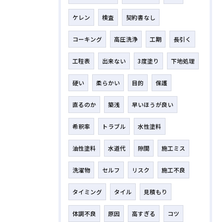
ケレン
検査
契約書なし
コーキング
高圧洗浄
工期
長引く
工程表
出来ない
3度塗り
下地処理
硬い
柔らかい
目的
保護
直るのか
築浅
早いほうが良い
希釈率
トラブル
水性塗料
油性塗料
水道代
隙間
施工ミス
洗濯物
セルフ
リスク
施工不良
タイミング
タイル
見積もり
体調不良
原因
高すぎる
コツ