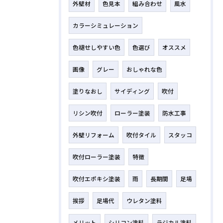
外壁材
色見本
組み合わせ
風水
カラーシミュレーション
色褪せしやすい色
色選び
オススメ
画像
グレー
おしゃれな色
塗りなおし
サイディング
吹付
リシン吹付
ローラー塗装
防水工事
外壁リフォーム
吹付タイル
スタッコ
吹付ローラー塗装
特徴
吹付エポキシ塗装
雨
長期間
足場
挨拶
足場代
ウレタン塗料
メリット
シリコン塗料
ラジカル塗料