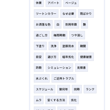
休業
アパート
ベージュ
ツートンカラー
なぜ必要
雨ばかり
お洒落な色
白
耐用年数
艶
過ごし方
梅雨時期
つや消し
下塗り
洗浄
塗膜防水
期間
目安
選び方
経年劣化
健康被害
詐欺
シミュレーション
見積書
水ぶくれ
ご近所トラブル
スケジュール
築何年
同時
ランク
ムラ
安くする方法
劣化