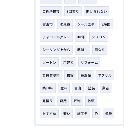
ご近所挨拶
3回塗り
開けられない
富山市
氷見市
シール工事
2時間
チャコールグレー
40坪
シリコン
シーリング上から
艶消し
耐久性
ツートン
戸建て
リフォーム
無機質塗料
格安
長寿命
アクリル
築10年
意味
富山
塗装
業者
見積り
費用
評判
依頼
おすすめ
安い
施工例
色
値段