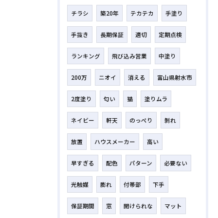
チラシ
築20年
テカテカ
手塗り
手抜き
長期保証
適切
定期点検
ランキング
飛び込み営業
中塗り
200万
ニオイ
消える
富山県射水市
2度塗り
匂い
猫
塗りムラ
ネイビー
軒天
のっぺり
剝れ
放置
ハウスメーカー
高い
早すぎる
配色
パターン
必要ない
光触媒
膨れ
付帯部
下手
保証期間
窓
開けられな
マット