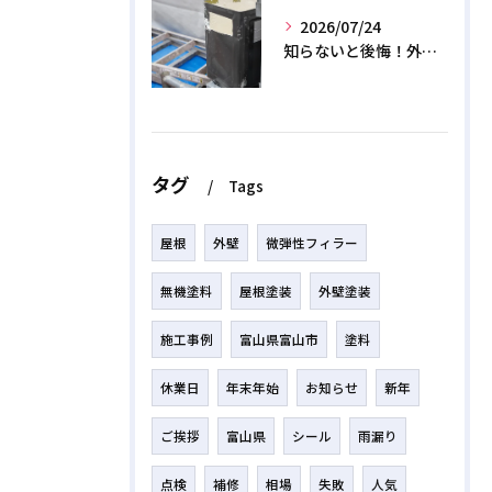
2026/07/24
知らないと後悔！外壁塗装で無機質塗料を選ぶデメリットと3つの罠
タグ
Tags
屋根
外壁
微弾性フィラー
無機塗料
屋根塗装
外壁塗装
施工事例
富山県富山市
塗料
休業日
年末年始
お知らせ
新年
ご挨拶
富山県
シール
雨漏り
点検
補修
相場
失敗
人気