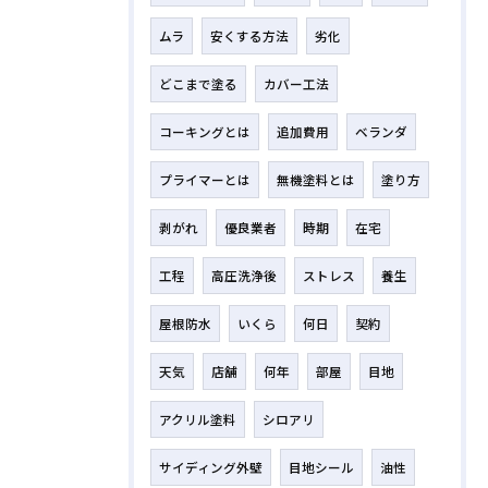
ムラ
安くする方法
劣化
どこまで塗る
カバー工法
コーキングとは
追加費用
ベランダ
プライマーとは
無機塗料とは
塗り方
剥がれ
優良業者
時期
在宅
工程
高圧洗浄後
ストレス
養生
屋根防水
いくら
何日
契約
天気
店舗
何年
部屋
目地
アクリル塗料
シロアリ
サイディング外壁
目地シール
油性