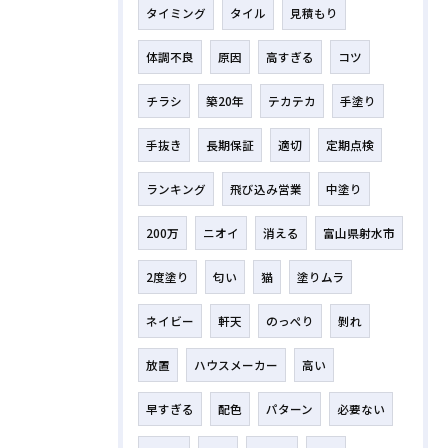
タイミング
タイル
見積もり
体調不良
原因
高すぎる
コツ
チラシ
築20年
テカテカ
手塗り
手抜き
長期保証
適切
定期点検
ランキング
飛び込み営業
中塗り
200万
ニオイ
消える
富山県射水市
2度塗り
匂い
猫
塗りムラ
ネイビー
軒天
のっぺり
剝れ
放置
ハウスメーカー
高い
早すぎる
配色
パターン
必要ない