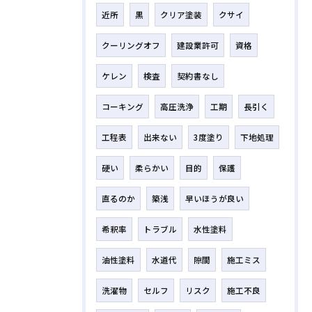
近所
黒
クリア塗装
クサイ
クーリングオフ
建設業許可
資格
ケレン
検査
契約書なし
コーキング
高圧洗浄
工期
長引く
工程表
出来ない
3度塗り
下地処理
硬い
柔らかい
目的
保護
直るのか
築浅
早いほうが良い
希釈率
トラブル
水性塗料
油性塗料
水道代
隙間
施工ミス
洗濯物
セルフ
リスク
施工不良