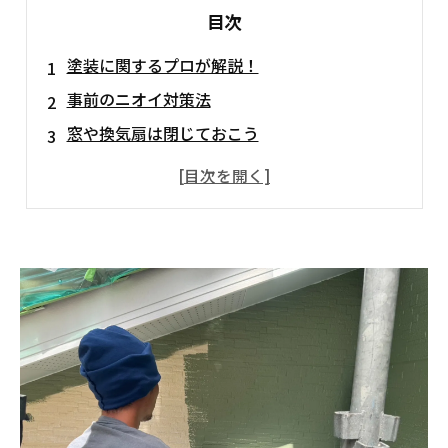
目次
塗装に関するプロが解説！
事前のニオイ対策法
窓や換気扇は閉じておこう
空気清浄機を準備すると良し
一時的な消臭グッズの用意も
もし家の中に蔓延してしまったら
活性炭フィルターを使用
お酢や重曹を使用して消臭を試みる
お酢やレモンの皮を鍋で煮て消臭する
コーヒー豆やお茶の葉っぱを利用する
観葉植物に空気の浄化作用を期待する
家の中の臭い対策は抜かりなく行っておこう！