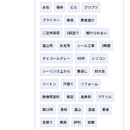
水性
場所
ビル
ブツブツ
プライマー
寿命
業者選び
ご近所挨拶
3回塗り
開けられない
富山市
氷見市
シール工事
2時間
チャコールグレー
40坪
シリコン
シーリング上から
艶消し
耐久性
ツートン
戸建て
リフォーム
無機質塗料
格安
長寿命
アクリル
築10年
意味
富山
塗装
業者
見積り
費用
評判
依頼