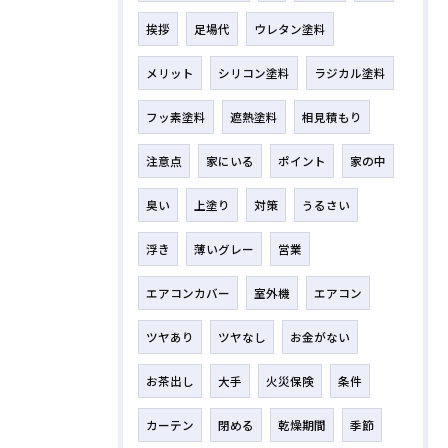
挨拶
足場代
ウレタン塗料
メリット
シリコン塗料
ラジカル塗料
フッ素塗料
遮熱塗料
相見積もり
注意点
家にいる
ポイント
家の中
臭い
上塗り
対策
うるさい
浮き
薄いグレー
営業
エアコンカバー
室外機
エアコン
ツヤあり
ツヤなし
お金がない
お茶出し
大手
火災保険
条件
カーテン
閉める
乾燥期間
季節