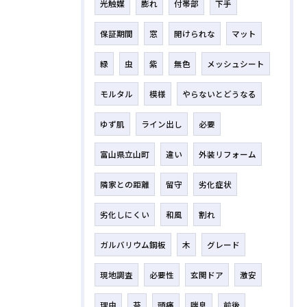
光触媒
膨れ
付帯部
下手
保証期間
窓
開けられな
マット
緑
虫
紫
無色
メッシュシート
モルタル
模様
やらないとどうなる
ゆず肌
ライン出し
必要
富山県立山町
違い
外装リフォーム
隣家との距離
留守
劣化症状
劣化しにくい
和風
割れ
ガルバリウム鋼板
木
グレード
現地調査
必要性
玄関ドア
激安
理由
苔
頭痛
喘息
前後