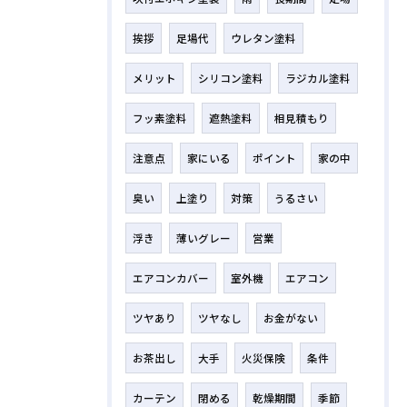
挨拶
足場代
ウレタン塗料
メリット
シリコン塗料
ラジカル塗料
フッ素塗料
遮熱塗料
相見積もり
注意点
家にいる
ポイント
家の中
臭い
上塗り
対策
うるさい
浮き
薄いグレー
営業
エアコンカバー
室外機
エアコン
ツヤあり
ツヤなし
お金がない
お茶出し
大手
火災保険
条件
カーテン
閉める
乾燥期間
季節