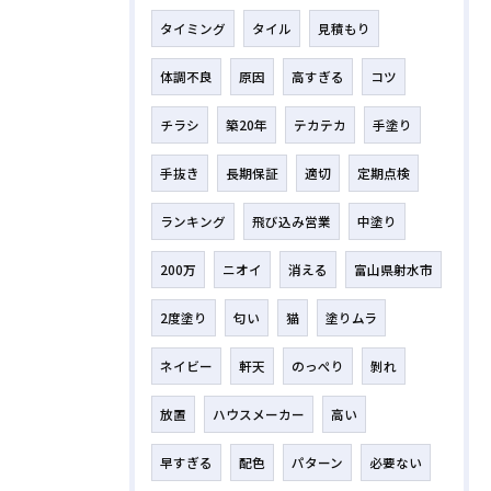
タイミング
タイル
見積もり
体調不良
原因
高すぎる
コツ
チラシ
築20年
テカテカ
手塗り
手抜き
長期保証
適切
定期点検
ランキング
飛び込み営業
中塗り
200万
ニオイ
消える
富山県射水市
2度塗り
匂い
猫
塗りムラ
ネイビー
軒天
のっぺり
剝れ
放置
ハウスメーカー
高い
早すぎる
配色
パターン
必要ない