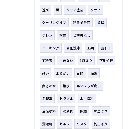
近所
黒
クリア塗装
クサイ
クーリングオフ
建設業許可
資格
ケレン
検査
契約書なし
コーキング
高圧洗浄
工期
長引く
工程表
出来ない
3度塗り
下地処理
硬い
柔らかい
目的
保護
直るのか
築浅
早いほうが良い
希釈率
トラブル
水性塗料
油性塗料
水道代
隙間
施工ミス
洗濯物
セルフ
リスク
施工不良