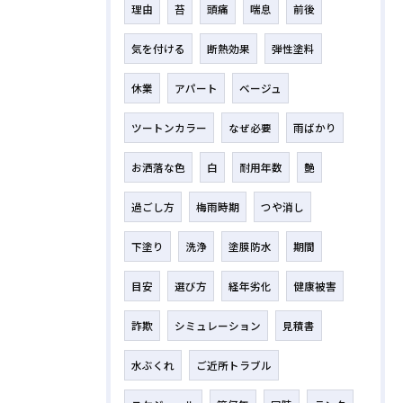
理由
苔
頭痛
喘息
前後
気を付ける
断熱効果
弾性塗料
休業
アパート
ベージュ
ツートンカラー
なぜ必要
雨ばかり
お洒落な色
白
耐用年数
艶
過ごし方
梅雨時期
つや消し
下塗り
洗浄
塗膜防水
期間
目安
選び方
経年劣化
健康被害
詐欺
シミュレーション
見積書
水ぶくれ
ご近所トラブル