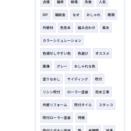
点検
補修
相場
失敗
人気
DIY
補助金
なぜ
おしゃれ
種類
外壁材
色見本
組み合わせ
風水
カラーシミュレーション
色褪せしやすい色
色選び
オススメ
画像
グレー
おしゃれな色
塗りなおし
サイディング
吹付
リシン吹付
ローラー塗装
防水工事
外壁リフォーム
吹付タイル
スタッコ
吹付ローラー塗装
特徴
吹付エポキシ塗装
雨
長期間
足場