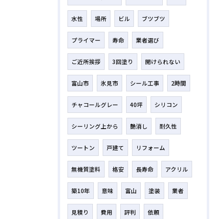
水性
場所
ビル
ブツブツ
プライマー
寿命
業者選び
ご近所挨拶
3回塗り
開けられない
富山市
氷見市
シール工事
2時間
チャコールグレー
40坪
シリコン
シーリング上から
艶消し
耐久性
ツートン
戸建て
リフォーム
無機質塗料
格安
長寿命
アクリル
築10年
意味
富山
塗装
業者
見積り
費用
評判
依頼