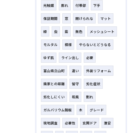
光触媒
膨れ
付帯部
下手
保証期間
窓
開けられな
マット
緑
虫
紫
無色
メッシュシート
モルタル
模様
やらないとどうなる
ゆず肌
ライン出し
必要
富山県立山町
違い
外装リフォーム
隣家との距離
留守
劣化症状
劣化しにくい
和風
割れ
ガルバリウム鋼板
木
グレード
現地調査
必要性
玄関ドア
激安