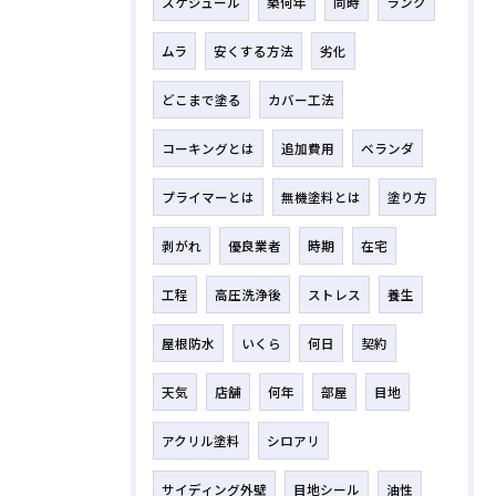
スケジュール
築何年
同時
ランク
ムラ
安くする方法
劣化
どこまで塗る
カバー工法
コーキングとは
追加費用
ベランダ
プライマーとは
無機塗料とは
塗り方
剥がれ
優良業者
時期
在宅
工程
高圧洗浄後
ストレス
養生
屋根防水
いくら
何日
契約
天気
店舗
何年
部屋
目地
アクリル塗料
シロアリ
サイディング外壁
目地シール
油性