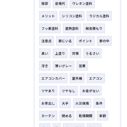
挨拶
足場代
ウレタン塗料
メリット
シリコン塗料
ラジカル塗料
フッ素塗料
遮熱塗料
相見積もり
注意点
家にいる
ポイント
家の中
臭い
上塗り
対策
うるさい
浮き
薄いグレー
営業
エアコンカバー
室外機
エアコン
ツヤあり
ツヤなし
お金がない
お茶出し
大手
火災保険
条件
カーテン
閉める
乾燥期間
季節