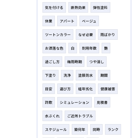
気を付ける
断熱効果
弾性塗料
休業
アパート
ベージュ
ツートンカラー
なぜ必要
雨ばかり
お洒落な色
白
耐用年数
艶
過ごし方
梅雨時期
つや消し
下塗り
洗浄
塗膜防水
期間
目安
選び方
経年劣化
健康被害
詐欺
シミュレーション
見積書
水ぶくれ
ご近所トラブル
スケジュール
築何年
同時
ランク