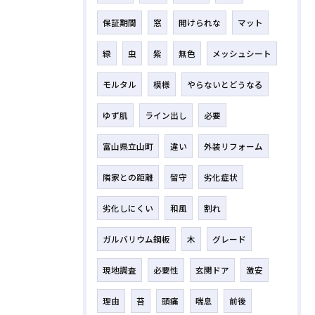
保証期間
窓
開けられな
マット
緑
虫
紫
無色
メッシュシート
モルタル
模様
やらないとどうなる
ゆず肌
ライン出し
必要
富山県立山町
違い
外装リフォーム
隣家との距離
留守
劣化症状
劣化しにくい
和風
割れ
ガルバリウム鋼板
木
グレード
現地調査
必要性
玄関ドア
激安
理由
苔
頭痛
喘息
前後