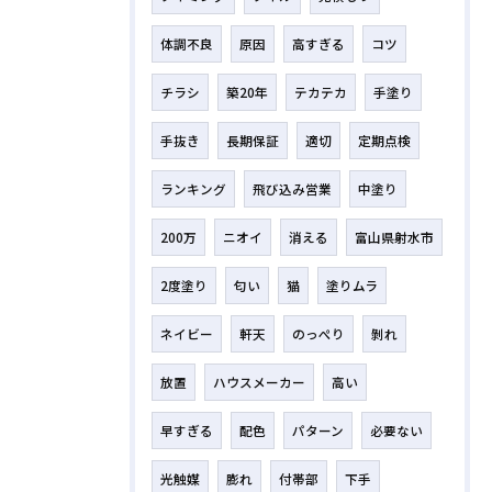
体調不良
原因
高すぎる
コツ
チラシ
築20年
テカテカ
手塗り
手抜き
長期保証
適切
定期点検
ランキング
飛び込み営業
中塗り
200万
ニオイ
消える
富山県射水市
2度塗り
匂い
猫
塗りムラ
ネイビー
軒天
のっぺり
剝れ
放置
ハウスメーカー
高い
早すぎる
配色
パターン
必要ない
光触媒
膨れ
付帯部
下手