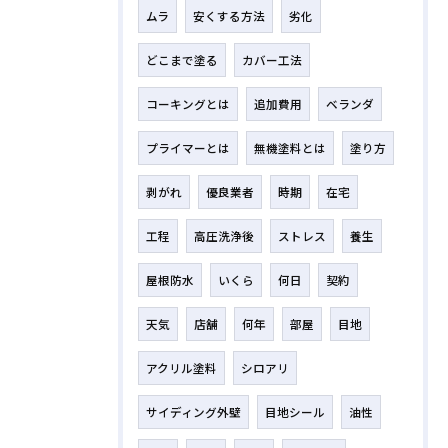
ムラ
安くする方法
劣化
どこまで塗る
カバー工法
コーキングとは
追加費用
ベランダ
プライマーとは
無機塗料とは
塗り方
剥がれ
優良業者
時期
在宅
工程
高圧洗浄後
ストレス
養生
屋根防水
いくら
何日
契約
天気
店舗
何年
部屋
目地
アクリル塗料
シロアリ
サイディング外壁
目地シール
油性