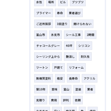
水性
場所
ビル
ブツブツ
プライマー
寿命
業者選び
ご近所挨拶
3回塗り
開けられない
富山市
氷見市
シール工事
2時間
チャコールグレー
40坪
シリコン
シーリング上から
艶消し
耐久性
ツートン
戸建て
リフォーム
無機質塗料
格安
長寿命
アクリル
築10年
意味
富山
塗装
業者
見積り
費用
評判
依頼