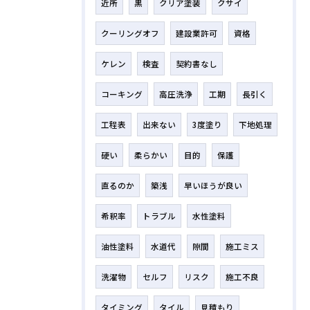
近所
黒
クリア塗装
クサイ
クーリングオフ
建設業許可
資格
ケレン
検査
契約書なし
コーキング
高圧洗浄
工期
長引く
工程表
出来ない
3度塗り
下地処理
硬い
柔らかい
目的
保護
直るのか
築浅
早いほうが良い
希釈率
トラブル
水性塗料
油性塗料
水道代
隙間
施工ミス
洗濯物
セルフ
リスク
施工不良
タイミング
タイル
見積もり