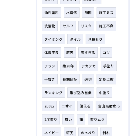
油性塗料
水道代
隙間
施工ミス
洗濯物
セルフ
リスク
施工不良
タイミング
タイル
見積もり
体調不良
原因
高すぎる
コツ
チラシ
築20年
テカテカ
手塗り
手抜き
長期保証
適切
定期点検
ランキング
飛び込み営業
中塗り
200万
ニオイ
消える
富山県射水市
2度塗り
匂い
猫
塗りムラ
ネイビー
軒天
のっぺり
剝れ