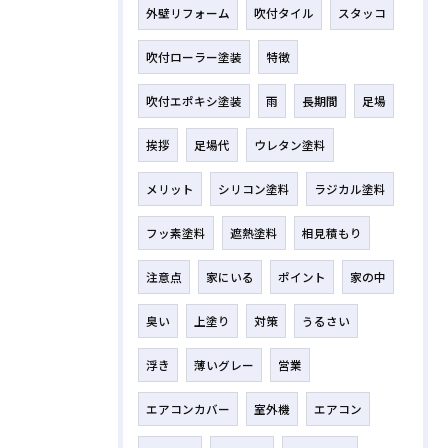
外壁リフォーム
吹付タイル
スタッコ
吹付ローラー塗装
特徴
吹付エポキシ塗装
雨
長期間
足場
挨拶
足場代
ウレタン塗料
メリット
シリコン塗料
ラジカル塗料
フッ素塗料
遮熱塗料
相見積もり
注意点
家にいる
ポイント
家の中
臭い
上塗り
対策
うるさい
浮き
薄いグレー
営業
エアコンカバー
室外機
エアコン