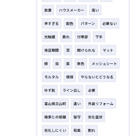
放置
ハウスメーカー
高い
早すぎる
配色
パターン
必要ない
光触媒
膨れ
付帯部
下手
保証期間
窓
開けられな
マット
緑
虫
紫
無色
メッシュシート
モルタル
模様
やらないとどうなる
ゆず肌
ライン出し
必要
富山県立山町
違い
外装リフォーム
隣家との距離
留守
劣化症状
劣化しにくい
和風
割れ