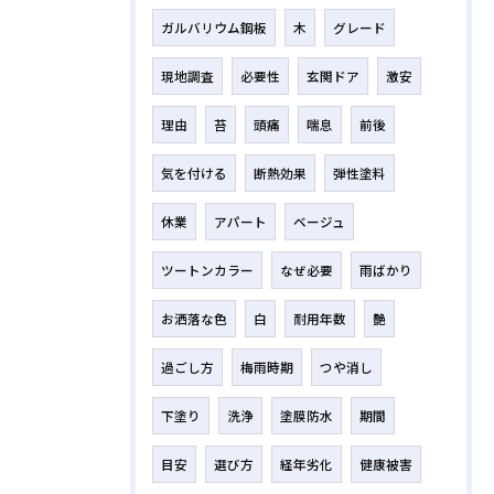
ガルバリウム鋼板
木
グレード
現地調査
必要性
玄関ドア
激安
理由
苔
頭痛
喘息
前後
気を付ける
断熱効果
弾性塗料
休業
アパート
ベージュ
ツートンカラー
なぜ必要
雨ばかり
お洒落な色
白
耐用年数
艶
過ごし方
梅雨時期
つや消し
下塗り
洗浄
塗膜防水
期間
目安
選び方
経年劣化
健康被害