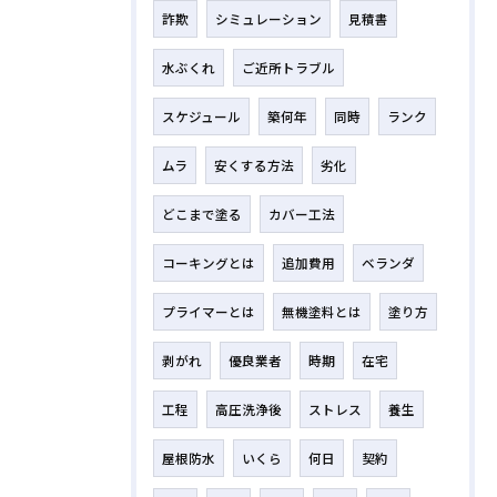
詐欺
シミュレーション
見積書
水ぶくれ
ご近所トラブル
スケジュール
築何年
同時
ランク
ムラ
安くする方法
劣化
どこまで塗る
カバー工法
コーキングとは
追加費用
ベランダ
プライマーとは
無機塗料とは
塗り方
剥がれ
優良業者
時期
在宅
工程
高圧洗浄後
ストレス
養生
屋根防水
いくら
何日
契約