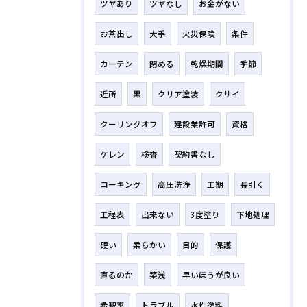
ツヤあり
ツヤなし
お金がない
お茶出し
大手
火災保険
条件
カーテン
閉める
乾燥期間
季節
近所
黒
クリア塗装
クサイ
クーリングオフ
建設業許可
資格
ケレン
検査
契約書なし
コーキング
高圧洗浄
工期
長引く
工程表
出来ない
3度塗り
下地処理
硬い
柔らかい
目的
保護
直るのか
築浅
早いほうが良い
希釈率
トラブル
水性塗料