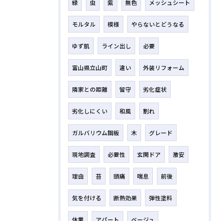
緑
虫
紫
無色
メッシュシート
モルタル
模様
やらないとどうなる
ゆず肌
ライン出し
必要
富山県立山町
違い
外装リフォーム
隣家との距離
留守
劣化症状
劣化しにくい
和風
割れ
ガルバリウム鋼板
木
グレード
現地調査
必要性
玄関ドア
激安
理由
苔
頭痛
喘息
前後
気を付ける
断熱効果
弾性塗料
休業
アパート
ベージュ