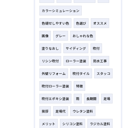
カラーシミュレーション
色褪せしやすい色
色選び
オススメ
画像
グレー
おしゃれな色
塗りなおし
サイディング
吹付
リシン吹付
ローラー塗装
防水工事
外壁リフォーム
吹付タイル
スタッコ
吹付ローラー塗装
特徴
吹付エポキシ塗装
雨
長期間
足場
挨拶
足場代
ウレタン塗料
メリット
シリコン塗料
ラジカル塗料