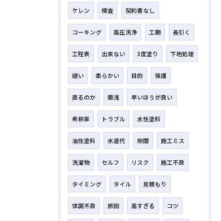
ケレン
検査
契約書なし
コーキング
高圧洗浄
工期
長引く
工程表
出来ない
3度塗り
下地処理
硬い
柔らかい
目的
保護
直るのか
築浅
早いほうが良い
希釈率
トラブル
水性塗料
油性塗料
水道代
隙間
施工ミス
洗濯物
セルフ
リスク
施工不良
タイミング
タイル
見積もり
体調不良
原因
高すぎる
コツ