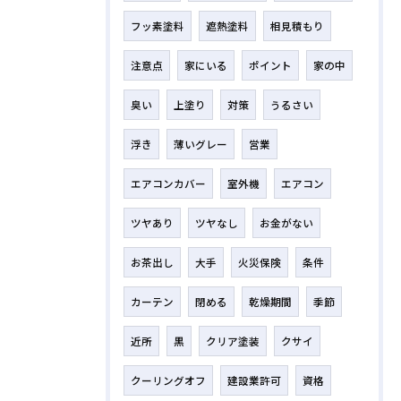
フッ素塗料
遮熱塗料
相見積もり
注意点
家にいる
ポイント
家の中
臭い
上塗り
対策
うるさい
浮き
薄いグレー
営業
エアコンカバー
室外機
エアコン
ツヤあり
ツヤなし
お金がない
お茶出し
大手
火災保険
条件
カーテン
閉める
乾燥期間
季節
近所
黒
クリア塗装
クサイ
クーリングオフ
建設業許可
資格