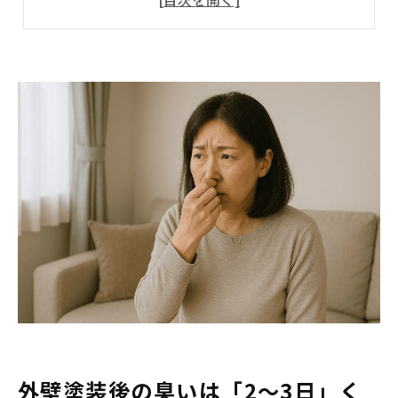
外壁塗装で臭いが発生する理由
なぜ塗料は臭う？
ペットや小さなお子様、高齢者には注意を
臭いが長引くのは湿気や換気不足も一因
外壁塗装の臭い対策例
赤ちゃんがいる家庭での水性塗料の選択
ペットを一時的に預けて対処
天候による影響で乾燥が遅れた例
まとめ
外壁塗装後の臭いは「2〜3日」く