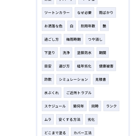
ツートンカラー
なぜ必要
雨ばかり
お洒落な色
白
耐用年数
艶
過ごし方
梅雨時期
つや消し
下塗り
洗浄
塗膜防水
期間
目安
選び方
経年劣化
健康被害
詐欺
シミュレーション
見積書
水ぶくれ
ご近所トラブル
スケジュール
築何年
同時
ランク
ムラ
安くする方法
劣化
どこまで塗る
カバー工法