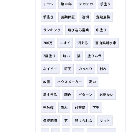
チラシ
築20年
テカテカ
手塗り
手抜き
長期保証
適切
定期点検
ランキング
飛び込み営業
中塗り
200万
ニオイ
消える
富山県射水市
2度塗り
匂い
猫
塗りムラ
ネイビー
軒天
のっぺり
剝れ
放置
ハウスメーカー
高い
早すぎる
配色
パターン
必要ない
光触媒
膨れ
付帯部
下手
保証期間
窓
開けられな
マット