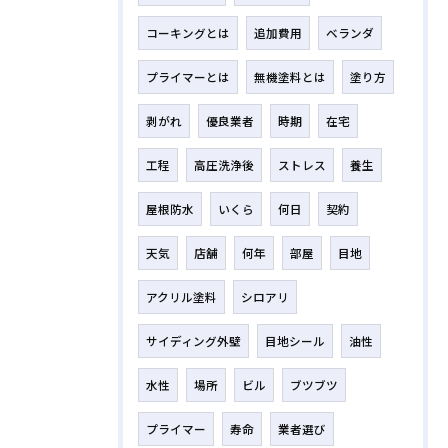
コーキングとは
追加費用
ベランダ
プライマーとは
無機塗料とは
塗り方
剥がれ
優良業者
時期
在宅
工程
高圧洗浄後
ストレス
養生
屋根防水
いくら
何日
契約
天気
店舗
何年
部屋
目地
アクリル塗料
シロアリ
サイディング外壁
目地シール
油性
水性
場所
ビル
ブツブツ
プライマー
寿命
業者選び