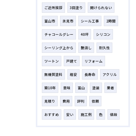
ご近所挨拶
3回塗り
開けられない
富山市
氷見市
シール工事
2時間
チャコールグレー
40坪
シリコン
シーリング上から
艶消し
耐久性
ツートン
戸建て
リフォーム
無機質塗料
格安
長寿命
アクリル
築10年
意味
富山
塗装
業者
見積り
費用
評判
依頼
おすすめ
安い
施工例
色
値段