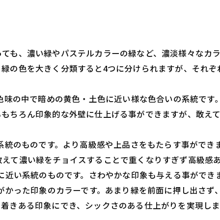
！
ても、濃い緑やパステルカラーの緑など、濃淡様々なカラ
。緑の色を大きく分類すると4つに分けられますが、それぞ
色味の中で暗めの黄色・土色に近い様な色合いの系統です
ももちろん印象的な外壁に仕上げる事ができますが、敢え
系統のものです。より高級感や上品さをもたらす事ができ
敢えて濃い緑をチョイスすることで重くなりすぎず高級感
に近い系統のものです。さわやかな印象も与える事ができ
がかった印象のカラーです。あまり緑を前面に押し出さず
ち着きある印象にでき、シックさのある仕上がりを実現しま