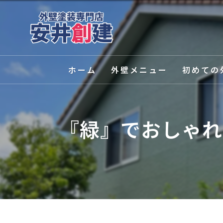
ホーム
外壁メニュー
初めての
外壁塗装
選ばれる理
『緑』でおしゃれ
屋根塗装
塗装の種類
外壁関連サービス
カラーシミ