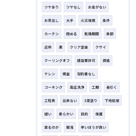
ツヤあり
ツヤなし
お金がない
お茶出し
大手
火災保険
条件
カーテン
閉める
乾燥期間
季節
近所
黒
クリア塗装
クサイ
クーリングオフ
建設業許可
資格
ケレン
検査
契約書なし
コーキング
高圧洗浄
工期
長引く
工程表
出来ない
3度塗り
下地処理
硬い
柔らかい
目的
保護
直るのか
築浅
早いほうが良い