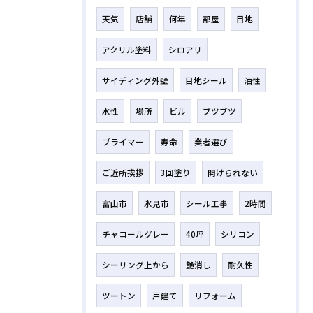
天気
店舗
何年
部屋
目地
アクリル塗料
シロアリ
サイディング外壁
目地シール
油性
水性
場所
ビル
ブツブツ
プライマー
寿命
業者選び
ご近所挨拶
3回塗り
開けられない
富山市
氷見市
シール工事
2時間
チャコールグレー
40坪
シリコン
シーリング上から
艶消し
耐久性
ツートン
戸建て
リフォーム