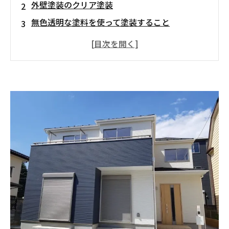
外壁塗装のクリア塗装
無色透明な塗料を使って塗装すること
クリア塗装のメリット
外壁自体のデザイン性を保ったまま保護力を強
化できる
チョーキングが起きない
クリア塗装のデメリット
外壁の状態が仕上がりを左右する
クリア塗装を使うなら
劣化の少ない状態で
外壁材の相性も考えて
クリア塗装は十分に検討していこう！