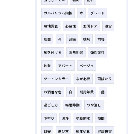
ガルバリウム鋼板
木
グレード
現地調査
必要性
玄関ドア
激安
理由
苔
頭痛
喘息
前後
気を付ける
断熱効果
弾性塗料
休業
アパート
ベージュ
ツートンカラー
なぜ必要
雨ばかり
お洒落な色
白
耐用年数
艶
過ごし方
梅雨時期
つや消し
下塗り
洗浄
塗膜防水
期間
目安
選び方
経年劣化
健康被害