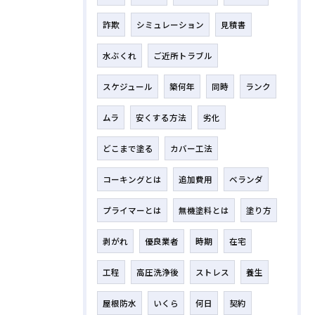
詐欺
シミュレーション
見積書
水ぶくれ
ご近所トラブル
スケジュール
築何年
同時
ランク
ムラ
安くする方法
劣化
どこまで塗る
カバー工法
コーキングとは
追加費用
ベランダ
プライマーとは
無機塗料とは
塗り方
剥がれ
優良業者
時期
在宅
工程
高圧洗浄後
ストレス
養生
屋根防水
いくら
何日
契約