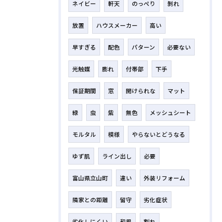
ネイビー
軒天
のっぺり
剝れ
放置
ハウスメーカー
高い
早すぎる
配色
パターン
必要ない
光触媒
膨れ
付帯部
下手
保証期間
窓
開けられな
マット
緑
虫
紫
無色
メッシュシート
モルタル
模様
やらないとどうなる
ゆず肌
ライン出し
必要
富山県立山町
違い
外装リフォーム
隣家との距離
留守
劣化症状
劣化しにくい
和風
割れ