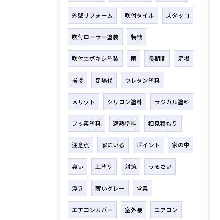
外壁リフォーム
吹付タイル
スタッコ
吹付ローラー塗装
特徴
吹付エポキシ塗装
雨
長期間
足場
挨拶
足場代
ウレタン塗料
メリット
シリコン塗料
ラジカル塗料
フッ素塗料
遮熱塗料
相見積もり
注意点
家にいる
ポイント
家の中
臭い
上塗り
対策
うるさい
浮き
薄いグレー
営業
エアコンカバー
室外機
エアコン