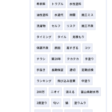
希釈率
トラブル
水性塗料
油性塗料
水道代
隙間
施工ミス
洗濯物
セルフ
リスク
施工不良
タイミング
タイル
見積もり
体調不良
原因
高すぎる
コツ
チラシ
築20年
テカテカ
手塗り
手抜き
長期保証
適切
定期点検
ランキング
飛び込み営業
中塗り
200万
ニオイ
消える
富山県射水市
2度塗り
匂い
猫
塗りムラ