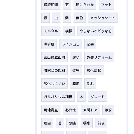
保証期間
窓
開けられな
マット
緑
虫
紫
無色
メッシュシート
モルタル
模様
やらないとどうなる
ゆず肌
ライン出し
必要
富山県立山町
違い
外装リフォーム
隣家との距離
留守
劣化症状
劣化しにくい
和風
割れ
ガルバリウム鋼板
木
グレード
現地調査
必要性
玄関ドア
激安
理由
苔
頭痛
喘息
前後