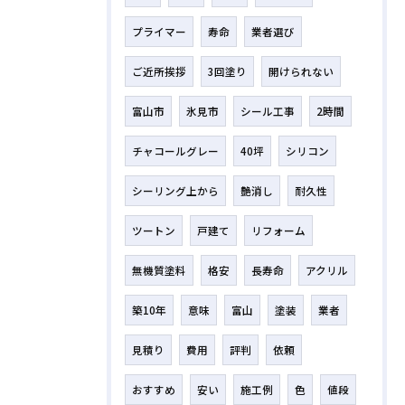
プライマー
寿命
業者選び
ご近所挨拶
3回塗り
開けられない
富山市
氷見市
シール工事
2時間
チャコールグレー
40坪
シリコン
シーリング上から
艶消し
耐久性
ツートン
戸建て
リフォーム
無機質塗料
格安
長寿命
アクリル
築10年
意味
富山
塗装
業者
見積り
費用
評判
依頼
おすすめ
安い
施工例
色
値段