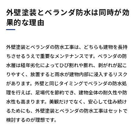
的
外壁塗装とベランダ防水は同時が効
ベランダ防水工事は防水層の再形成が中心
果的な理由
施工内容と費用が状態によって大きく変わ
る
【外壁塗装・ベランダ防水】同時施工する際の
外壁塗装とベランダの防水工事は、どちらも建物を長持
注意点
ちさせるうえで重要なメンテナンスです。ベランダの防
水層は経年劣化によってひび割れや膨れ、剥がれが起こ
ベランダの使用制限を事前に確認する
りやすく、放置すると雨水が建物内部に浸入するリスク
業者との事前打ち合わせがトラブル防止に
があります。外壁と同じタイミングでベランダの防水処
両方を依頼できる業者を選ぶ
理を行えば、足場代を節約でき、建物全体の耐久性や防
まとめ
水性も高まります。美観だけでなく、安心して住み続け
るためにも、外壁塗装とベランダの防水工事はセットで
検討するのが理想です。