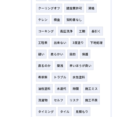
クーリングオフ
建設業許可
資格
ケレン
検査
契約書なし
コーキング
高圧洗浄
工期
長引く
工程表
出来ない
3度塗り
下地処理
硬い
柔らかい
目的
保護
直るのか
築浅
早いほうが良い
希釈率
トラブル
水性塗料
油性塗料
水道代
隙間
施工ミス
洗濯物
セルフ
リスク
施工不良
タイミング
タイル
見積もり