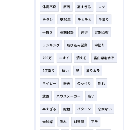
体調不良
原因
高すぎる
コツ
チラシ
築20年
テカテカ
手塗り
手抜き
長期保証
適切
定期点検
ランキング
飛び込み営業
中塗り
200万
ニオイ
消える
富山県射水市
2度塗り
匂い
猫
塗りムラ
ネイビー
軒天
のっぺり
剝れ
放置
ハウスメーカー
高い
早すぎる
配色
パターン
必要ない
光触媒
膨れ
付帯部
下手