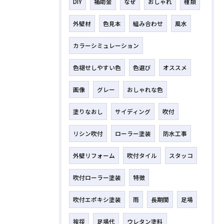
DIY
補助金
なぜ
おしゃれ
種類
外壁材
色見本
組み合わせ
風水
カラーシミュレーション
色褪せしやすい色
色選び
オススメ
画像
グレー
おしゃれな色
塗りなおし
サイディング
吹付
リシン吹付
ローラー塗装
防水工事
外壁リフォーム
吹付タイル
スタッコ
吹付ローラー塗装
特徴
吹付エポキシ塗装
雨
長期間
足場
挨拶
足場代
ウレタン塗料