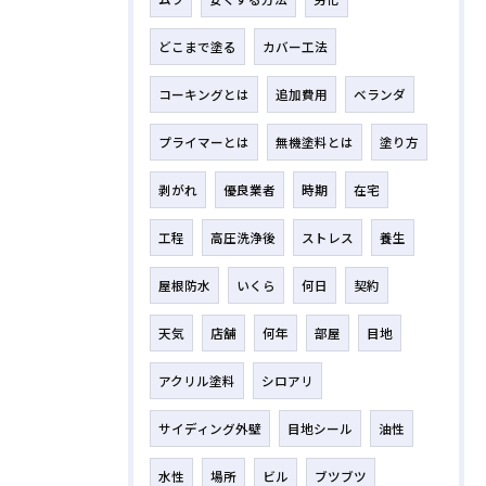
どこまで塗る
カバー工法
コーキングとは
追加費用
ベランダ
プライマーとは
無機塗料とは
塗り方
剥がれ
優良業者
時期
在宅
工程
高圧洗浄後
ストレス
養生
屋根防水
いくら
何日
契約
天気
店舗
何年
部屋
目地
アクリル塗料
シロアリ
サイディング外壁
目地シール
油性
水性
場所
ビル
ブツブツ