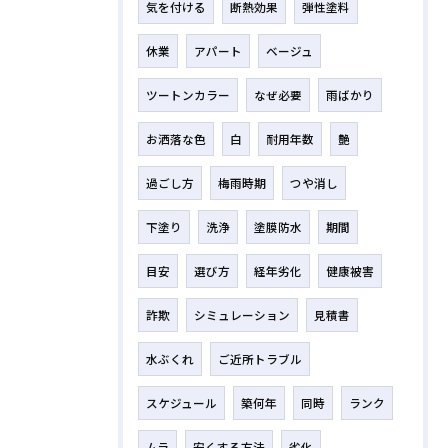
気を付ける
断熱効果
弾性塗料
休業
アパート
ベージュ
ツートンカラー
なぜ必要
雨ばかり
お洒落な色
白
耐用年数
艶
過ごし方
梅雨時期
つや消し
下塗り
洗浄
塗膜防水
期間
目安
選び方
経年劣化
健康被害
詐欺
シミュレーション
見積書
水ぶくれ
ご近所トラブル
スケジュール
築何年
同時
ランク
ムラ
安くする方法
劣化