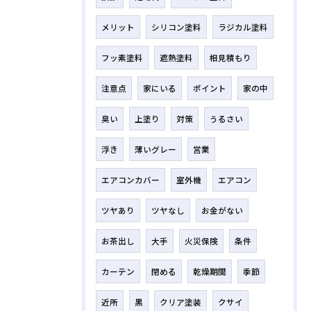
メリット
シリコン塗料
ラジカル塗料
フッ素塗料
遮熱塗料
相見積もり
注意点
家にいる
ポイント
家の中
臭い
上塗り
対策
うるさい
浮き
薄いグレー
営業
エアコンカバー
室外機
エアコン
ツヤあり
ツヤなし
お金がない
お茶出し
大手
火災保険
条件
カーテン
閉める
乾燥期間
季節
近所
黒
クリア塗装
クサイ