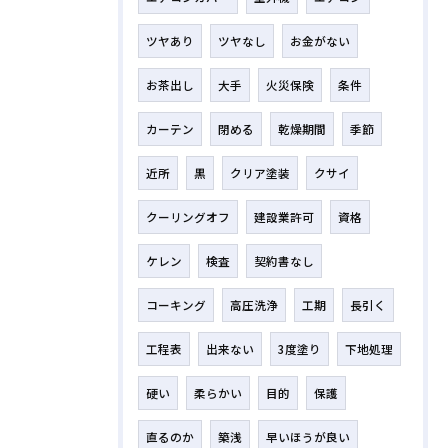
ツヤあり
ツヤなし
お金がない
お茶出し
大手
火災保険
条件
カーテン
閉める
乾燥期間
季節
近所
黒
クリア塗装
クサイ
クーリングオフ
建設業許可
資格
ケレン
検査
契約書なし
コーキング
高圧洗浄
工期
長引く
工程表
出来ない
3度塗り
下地処理
硬い
柔らかい
目的
保護
直るのか
築浅
早いほうが良い