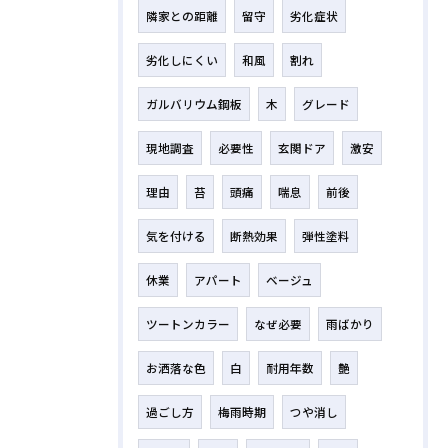
隣家との距離
留守
劣化症状
劣化しにくい
和風
割れ
ガルバリウム鋼板
木
グレード
現地調査
必要性
玄関ドア
激安
理由
苔
頭痛
喘息
前後
気を付ける
断熱効果
弾性塗料
休業
アパート
ベージュ
ツートンカラー
なぜ必要
雨ばかり
お洒落な色
白
耐用年数
艶
過ごし方
梅雨時期
つや消し