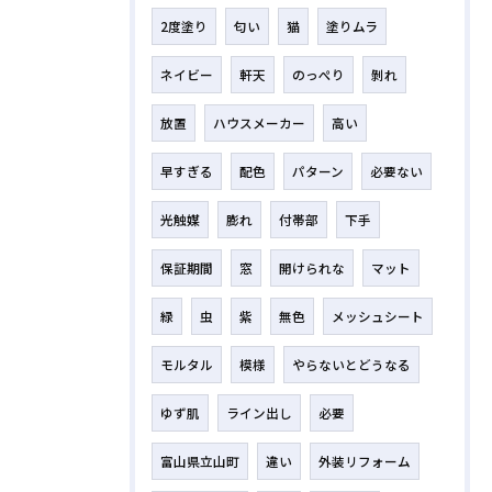
2度塗り
匂い
猫
塗りムラ
ネイビー
軒天
のっぺり
剝れ
放置
ハウスメーカー
高い
早すぎる
配色
パターン
必要ない
光触媒
膨れ
付帯部
下手
保証期間
窓
開けられな
マット
緑
虫
紫
無色
メッシュシート
モルタル
模様
やらないとどうなる
ゆず肌
ライン出し
必要
富山県立山町
違い
外装リフォーム