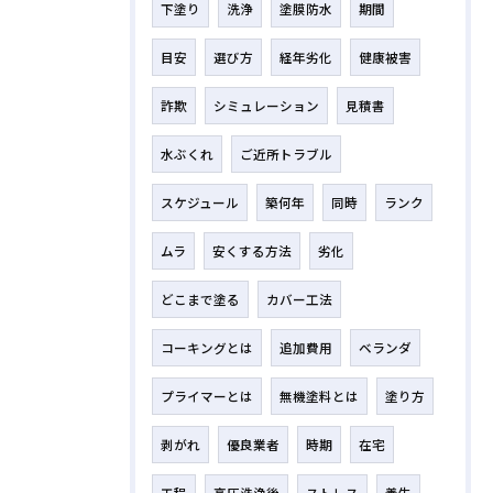
下塗り
洗浄
塗膜防水
期間
目安
選び方
経年劣化
健康被害
詐欺
シミュレーション
見積書
水ぶくれ
ご近所トラブル
スケジュール
築何年
同時
ランク
ムラ
安くする方法
劣化
どこまで塗る
カバー工法
コーキングとは
追加費用
ベランダ
プライマーとは
無機塗料とは
塗り方
剥がれ
優良業者
時期
在宅