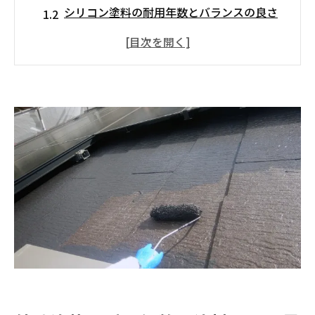
シリコン塗料の耐用年数とバランスの良さ
フッ素・無機塗料の耐用年数と高性能な特
徴
外壁塗装の寿命を早める劣化サインとは？
チョーキング現象は外壁塗装の寿命サイン
ひび割れや剥がれも見逃せない外壁劣化の
兆候
カビ・コケ・藻の発生も外壁塗装の劣化サ
イン
外壁塗装の耐用年数を延ばすためのコツ
信頼できる業者に依頼することが耐久性を
左右する
外壁塗装後の定期点検とメンテナンスが寿
命を延ばす