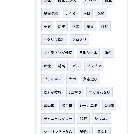
工程
高圧洗浄後
ストレス
養生
屋根防水
いくら
何日
契約
天気
店舗
何年
部屋
目地
アクリル塗料
シロアリ
サイディング外壁
目地シール
油性
水性
場所
ビル
ブツブツ
プライマー
寿命
業者選び
ご近所挨拶
3回塗り
開けられない
富山市
氷見市
シール工事
2時間
チャコールグレー
40坪
シリコン
シーリング上から
艶消し
耐久性