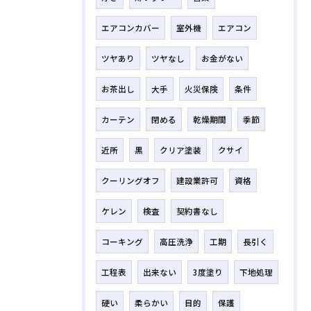
エアコンカバー
室外機
エアコン
ツヤあり
ツヤなし
お金がない
お茶出し
大手
火災保険
条件
カーテン
閉める
乾燥期間
季節
近所
黒
クリア塗装
クサイ
クーリングオフ
建設業許可
資格
ケレン
検査
契約書なし
コーキング
高圧洗浄
工期
長引く
工程表
出来ない
3度塗り
下地処理
硬い
柔らかい
目的
保護