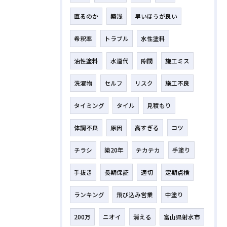
直るのか
築浅
早いほうが良い
希釈率
トラブル
水性塗料
油性塗料
水道代
隙間
施工ミス
洗濯物
セルフ
リスク
施工不良
タイミング
タイル
見積もり
体調不良
原因
高すぎる
コツ
チラシ
築20年
テカテカ
手塗り
手抜き
長期保証
適切
定期点検
ランキング
飛び込み営業
中塗り
200万
ニオイ
消える
富山県射水市