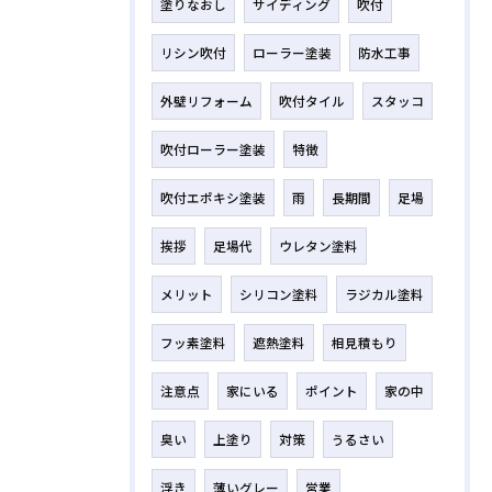
塗りなおし
サイディング
吹付
リシン吹付
ローラー塗装
防水工事
外壁リフォーム
吹付タイル
スタッコ
吹付ローラー塗装
特徴
吹付エポキシ塗装
雨
長期間
足場
挨拶
足場代
ウレタン塗料
メリット
シリコン塗料
ラジカル塗料
フッ素塗料
遮熱塗料
相見積もり
注意点
家にいる
ポイント
家の中
臭い
上塗り
対策
うるさい
浮き
薄いグレー
営業