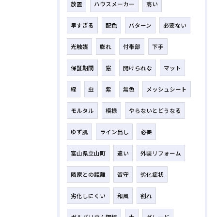
放置
ハウスメーカー
高い
早すぎる
配色
パターン
必要ない
光触媒
膨れ
付帯部
下手
保証期間
窓
開けられな
マット
緑
虫
紫
無色
メッシュシート
モルタル
模様
やらないとどうなる
ゆず肌
ライン出し
必要
富山県立山町
違い
外装リフォーム
隣家との距離
留守
劣化症状
劣化しにくい
和風
割れ
ガルバリウム鋼板
木
グレード