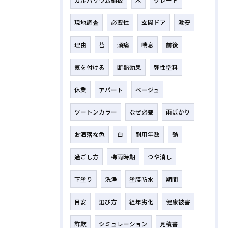
現地調査
必要性
玄関ドア
激安
理由
苔
頭痛
喘息
前後
気を付ける
断熱効果
弾性塗料
休業
アパート
ベージュ
ツートンカラー
なぜ必要
雨ばかり
お洒落な色
白
耐用年数
艶
過ごし方
梅雨時期
つや消し
下塗り
洗浄
塗膜防水
期間
目安
選び方
経年劣化
健康被害
詐欺
シミュレーション
見積書