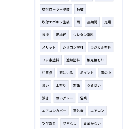
吹付ローラー塗装
特徴
吹付エポキシ塗装
雨
長期間
足場
挨拶
足場代
ウレタン塗料
メリット
シリコン塗料
ラジカル塗料
フッ素塗料
遮熱塗料
相見積もり
注意点
家にいる
ポイント
家の中
臭い
上塗り
対策
うるさい
浮き
薄いグレー
営業
エアコンカバー
室外機
エアコン
ツヤあり
ツヤなし
お金がない