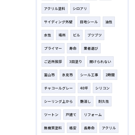
アクリル塗料
シロアリ
サイディング外壁
目地シール
油性
水性
場所
ビル
ブツブツ
プライマー
寿命
業者選び
ご近所挨拶
3回塗り
開けられない
富山市
氷見市
シール工事
2時間
チャコールグレー
40坪
シリコン
シーリング上から
艶消し
耐久性
ツートン
戸建て
リフォーム
無機質塗料
格安
長寿命
アクリル