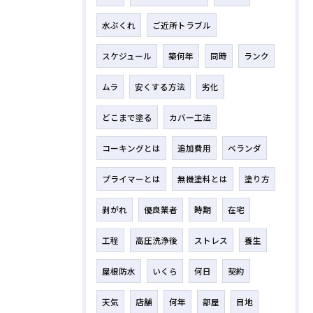
水ぶくれ
ご近所トラブル
スケジュール
築何年
同時
ランク
ムラ
安くする方法
劣化
どこまで塗る
カバー工法
コーキングとは
追加費用
ベランダ
プライマーとは
無機塗料とは
塗り方
剥がれ
優良業者
時期
在宅
工程
高圧洗浄後
ストレス
養生
屋根防水
いくら
何日
契約
天気
店舗
何年
部屋
目地