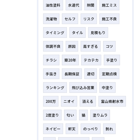
油性塗料
水道代
隙間
施工ミス
洗濯物
セルフ
リスク
施工不良
タイミング
タイル
見積もり
体調不良
原因
高すぎる
コツ
チラシ
築20年
テカテカ
手塗り
手抜き
長期保証
適切
定期点検
ランキング
飛び込み営業
中塗り
200万
ニオイ
消える
富山県射水市
2度塗り
匂い
猫
塗りムラ
ネイビー
軒天
のっぺり
剝れ