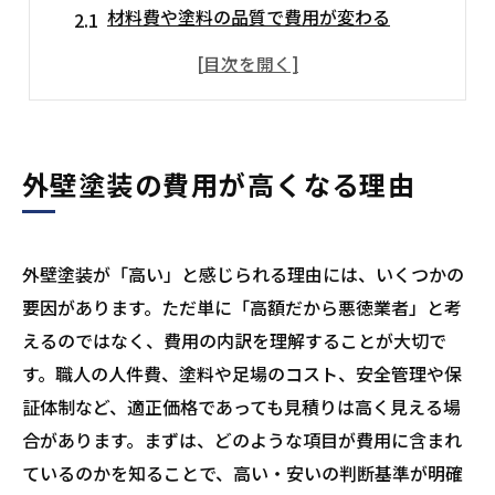
材料費や塗料の品質で費用が変わる
足場設置や養生などの付帯費用が高くなる
人件費や技術料も含まれている
外壁塗装の価格が適正価格か見極める方法
見積りの内訳を丁寧にチェックする
外壁塗装の費用が高くなる理由
相場を把握することで判断力がつく
相見積もりで比較・検討する
外壁塗装が「高い」と感じられる理由には、いくつかの
高い外壁塗装費用を節約する方法
要因があります。ただ単に「高額だから悪徳業者」と考
グレード選びを見直してコストを調整
えるのではなく、費用の内訳を理解することが大切で
複数社に見積もりを依頼して比較する
す。職人の人件費、塗料や足場のコスト、安全管理や保
地元の外壁塗装業者に依頼する
証体制など、適正価格であっても見積りは高く見える場
まとめ
合があります。まずは、どのような項目が費用に含まれ
ているのかを知ることで、高い・安いの判断基準が明確