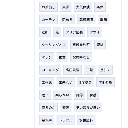
お茶出し
大手
火災保険
条件
カーテン
閉める
乾燥期間
季節
近所
黒
クリア塗装
クサイ
クーリングオフ
建設業許可
資格
ケレン
検査
契約書なし
コーキング
高圧洗浄
工期
長引く
工程表
出来ない
3度塗り
下地処理
硬い
柔らかい
目的
保護
直るのか
築浅
早いほうが良い
希釈率
トラブル
水性塗料