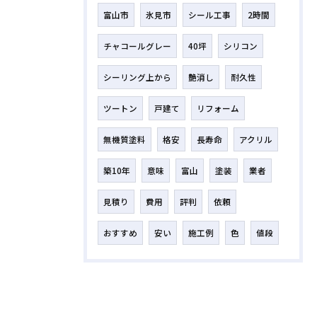
富山市
氷見市
シール工事
2時間
チャコールグレー
40坪
シリコン
シーリング上から
艶消し
耐久性
ツートン
戸建て
リフォーム
無機質塗料
格安
長寿命
アクリル
築10年
意味
富山
塗装
業者
見積り
費用
評判
依頼
おすすめ
安い
施工例
色
値段