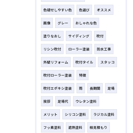
色褪せしやすい色
色選び
オススメ
画像
グレー
おしゃれな色
塗りなおし
サイディング
吹付
リシン吹付
ローラー塗装
防水工事
外壁リフォーム
吹付タイル
スタッコ
吹付ローラー塗装
特徴
吹付エポキシ塗装
雨
長期間
足場
挨拶
足場代
ウレタン塗料
メリット
シリコン塗料
ラジカル塗料
フッ素塗料
遮熱塗料
相見積もり