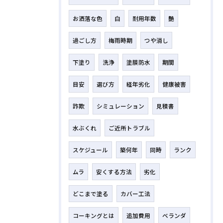
お洒落な色
白
耐用年数
艶
過ごし方
梅雨時期
つや消し
下塗り
洗浄
塗膜防水
期間
目安
選び方
経年劣化
健康被害
詐欺
シミュレーション
見積書
水ぶくれ
ご近所トラブル
スケジュール
築何年
同時
ランク
ムラ
安くする方法
劣化
どこまで塗る
カバー工法
コーキングとは
追加費用
ベランダ