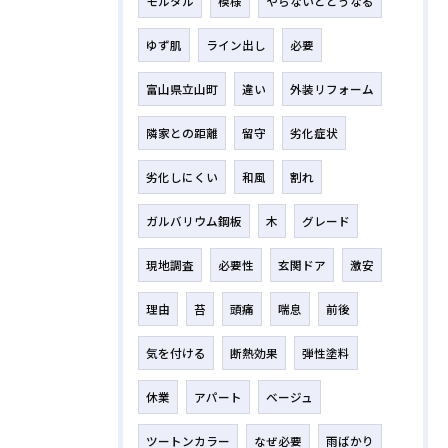
モルタル
模様
やらないとどうなる
ゆず肌
ライン出し
必要
富山県立山町
違い
外装リフォーム
隣家との距離
留守
劣化症状
劣化しにくい
和風
割れ
ガルバリウム鋼板
木
グレード
現地調査
必要性
玄関ドア
激安
理由
苔
頭痛
喘息
前後
気を付ける
断熱効果
弾性塗料
休業
アパート
ベージュ
ツートンカラー
なぜ必要
雨ばかり