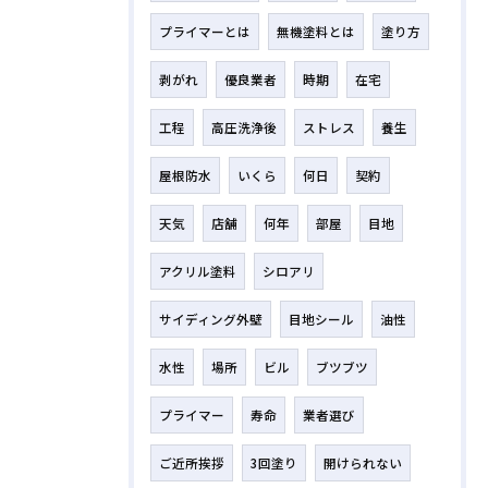
プライマーとは
無機塗料とは
塗り方
剥がれ
優良業者
時期
在宅
工程
高圧洗浄後
ストレス
養生
屋根防水
いくら
何日
契約
天気
店舗
何年
部屋
目地
アクリル塗料
シロアリ
サイディング外壁
目地シール
油性
水性
場所
ビル
ブツブツ
プライマー
寿命
業者選び
ご近所挨拶
3回塗り
開けられない