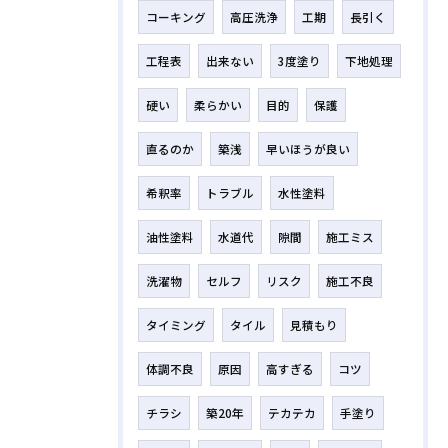
コーキング
高圧洗浄
工期
長引く
工程表
出来ない
3度塗り
下地処理
硬い
柔らかい
目的
保護
直るのか
築浅
早いほうが良い
希釈率
トラブル
水性塗料
油性塗料
水道代
隙間
施工ミス
洗濯物
セルフ
リスク
施工不良
タイミング
タイル
見積もり
体調不良
原因
高すぎる
コツ
チラシ
築20年
テカテカ
手塗り