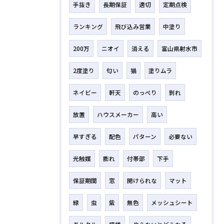
手抜き
長期保証
適切
定期点検
ランキング
飛び込み営業
中塗り
200万
ニオイ
消える
富山県射水市
2度塗り
匂い
猫
塗りムラ
ネイビー
軒天
のっぺり
剝れ
放置
ハウスメーカー
高い
早すぎる
配色
パターン
必要ない
光触媒
膨れ
付帯部
下手
保証期間
窓
開けられな
マット
緑
虫
紫
無色
メッシュシート