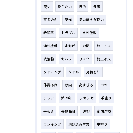
硬い
柔らかい
目的
保護
直るのか
築浅
早いほうが良い
希釈率
トラブル
水性塗料
油性塗料
水道代
隙間
施工ミス
洗濯物
セルフ
リスク
施工不良
タイミング
タイル
見積もり
体調不良
原因
高すぎる
コツ
チラシ
築20年
テカテカ
手塗り
手抜き
長期保証
適切
定期点検
ランキング
飛び込み営業
中塗り