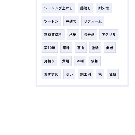
シーリング上から
艶消し
耐久性
ツートン
戸建て
リフォーム
無機質塗料
格安
長寿命
アクリル
築10年
意味
富山
塗装
業者
見積り
費用
評判
依頼
おすすめ
安い
施工例
色
値段