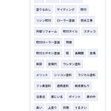
塗りなおし
サイディング
吹付
リシン吹付
ローラー塗装
防水工事
外壁リフォーム
吹付タイル
スタッコ
吹付ローラー塗装
特徴
吹付エポキシ塗装
雨
長期間
足場
挨拶
足場代
ウレタン塗料
メリット
シリコン塗料
ラジカル塗料
フッ素塗料
遮熱塗料
相見積もり
注意点
家にいる
ポイント
家の中
臭い
上塗り
対策
うるさい