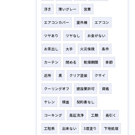
浮き
薄いグレー
営業
エアコンカバー
室外機
エアコン
ツヤあり
ツヤなし
お金がない
お茶出し
大手
火災保険
条件
カーテン
閉める
乾燥期間
季節
近所
黒
クリア塗装
クサイ
クーリングオフ
建設業許可
資格
ケレン
検査
契約書なし
コーキング
高圧洗浄
工期
長引く
工程表
出来ない
3度塗り
下地処理