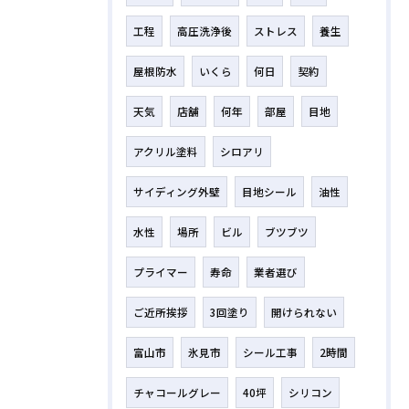
工程
高圧洗浄後
ストレス
養生
屋根防水
いくら
何日
契約
天気
店舗
何年
部屋
目地
アクリル塗料
シロアリ
サイディング外壁
目地シール
油性
水性
場所
ビル
ブツブツ
プライマー
寿命
業者選び
ご近所挨拶
3回塗り
開けられない
富山市
氷見市
シール工事
2時間
チャコールグレー
40坪
シリコン