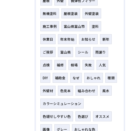
屋根
外壁
微弾性フィラー
無機塗料
屋根塗装
外壁塗装
施工事例
富山県富山市
塗料
休業日
年末年始
お知らせ
新年
ご挨拶
富山県
シール
雨漏り
点検
補修
相場
失敗
人気
DIY
補助金
なぜ
おしゃれ
種類
外壁材
色見本
組み合わせ
風水
カラーシミュレーション
色褪せしやすい色
色選び
オススメ
画像
グレー
おしゃれな色