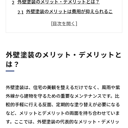
外壁塗装のメリット・デメリットとは？
外壁塗装のメリットは費用が抑えられるこ
と
外壁塗装のデメリットは耐用年数が短めな
こと
外壁塗装は軽度な劣化に適した選択肢
外壁塗装のメリット・デメリットと
カバー工法のメリット・デメリットとは？
は？
カバー工法の外壁は耐久性が高い
カバー工法の外壁は費用と重さに注意が必
要
外壁塗装は、住宅の美観を整えるだけでなく、風雨や紫
カバー工法の外壁は断熱性・遮音性にも優
外線から建物を守るための重要なメンテナンスです。比
れる
較的手軽に行える反面、定期的な塗り替えが必要になる
など、メリットとデメリットの両面を持ち合わせていま
外壁塗装？カバー工法？選び方のコツを解説
す。ここでは、外壁塗装の代表的なメリット・デメリッ
外壁塗装はコストを抑えたい方におすすめ