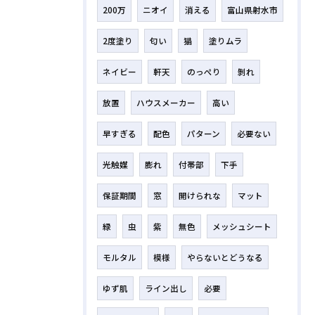
200万
ニオイ
消える
富山県射水市
2度塗り
匂い
猫
塗りムラ
ネイビー
軒天
のっぺり
剝れ
放置
ハウスメーカー
高い
早すぎる
配色
パターン
必要ない
光触媒
膨れ
付帯部
下手
保証期間
窓
開けられな
マット
緑
虫
紫
無色
メッシュシート
モルタル
模様
やらないとどうなる
ゆず肌
ライン出し
必要