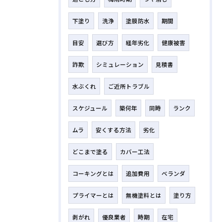
下塗り
洗浄
塗膜防水
期間
目安
選び方
経年劣化
健康被害
詐欺
シミュレーション
見積書
水ぶくれ
ご近所トラブル
スケジュール
築何年
同時
ランク
ムラ
安くする方法
劣化
どこまで塗る
カバー工法
コーキングとは
追加費用
ベランダ
プライマーとは
無機塗料とは
塗り方
剥がれ
優良業者
時期
在宅