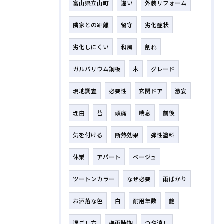
富山県立山町
違い
外装リフォーム
隣家との距離
留守
劣化症状
劣化しにくい
和風
割れ
ガルバリウム鋼板
木
グレード
現地調査
必要性
玄関ドア
激安
理由
苔
頭痛
喘息
前後
気を付ける
断熱効果
弾性塗料
休業
アパート
ベージュ
ツートンカラー
なぜ必要
雨ばかり
お洒落な色
白
耐用年数
艶
過ごし方
梅雨時期
つや消し