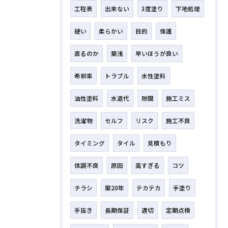
工程表
出来ない
3度塗り
下地処理
硬い
柔らかい
目的
保護
直るのか
築浅
早いほうが良い
希釈率
トラブル
水性塗料
油性塗料
水道代
隙間
施工ミス
洗濯物
セルフ
リスク
施工不良
タイミング
タイル
見積もり
体調不良
原因
高すぎる
コツ
チラシ
築20年
テカテカ
手塗り
手抜き
長期保証
適切
定期点検