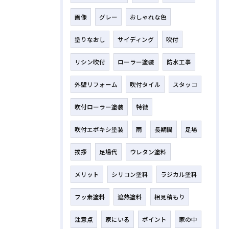
画像
グレー
おしゃれな色
塗りなおし
サイディング
吹付
リシン吹付
ローラー塗装
防水工事
外壁リフォーム
吹付タイル
スタッコ
吹付ローラー塗装
特徴
吹付エポキシ塗装
雨
長期間
足場
挨拶
足場代
ウレタン塗料
メリット
シリコン塗料
ラジカル塗料
フッ素塗料
遮熱塗料
相見積もり
注意点
家にいる
ポイント
家の中