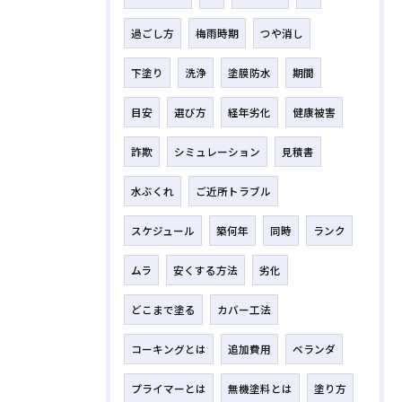
過ごし方
梅雨時期
つや消し
下塗り
洗浄
塗膜防水
期間
目安
選び方
経年劣化
健康被害
詐欺
シミュレーション
見積書
水ぶくれ
ご近所トラブル
スケジュール
築何年
同時
ランク
ムラ
安くする方法
劣化
どこまで塗る
カバー工法
コーキングとは
追加費用
ベランダ
プライマーとは
無機塗料とは
塗り方