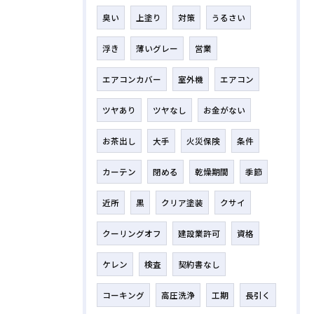
臭い
上塗り
対策
うるさい
浮き
薄いグレー
営業
エアコンカバー
室外機
エアコン
ツヤあり
ツヤなし
お金がない
お茶出し
大手
火災保険
条件
カーテン
閉める
乾燥期間
季節
近所
黒
クリア塗装
クサイ
クーリングオフ
建設業許可
資格
ケレン
検査
契約書なし
コーキング
高圧洗浄
工期
長引く