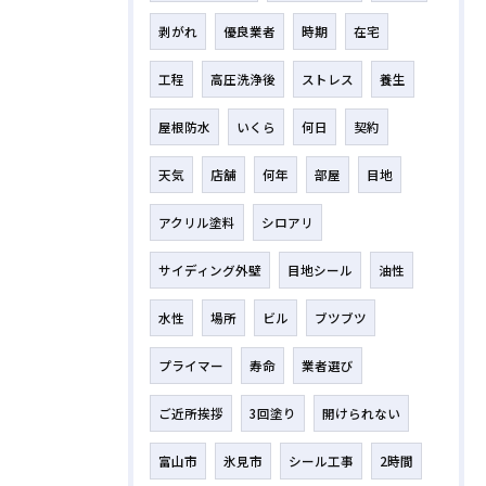
剥がれ
優良業者
時期
在宅
工程
高圧洗浄後
ストレス
養生
屋根防水
いくら
何日
契約
天気
店舗
何年
部屋
目地
アクリル塗料
シロアリ
サイディング外壁
目地シール
油性
水性
場所
ビル
ブツブツ
プライマー
寿命
業者選び
ご近所挨拶
3回塗り
開けられない
富山市
氷見市
シール工事
2時間