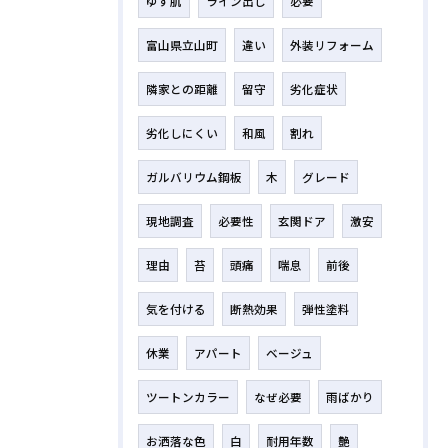
ゆず肌
ライン出し
必要
富山県立山町
違い
外装リフォーム
隣家との距離
留守
劣化症状
劣化しにくい
和風
割れ
ガルバリウム鋼板
木
グレード
現地調査
必要性
玄関ドア
激安
理由
苔
頭痛
喘息
前後
気を付ける
断熱効果
弾性塗料
休業
アパート
ベージュ
ツートンカラー
なぜ必要
雨ばかり
お洒落な色
白
耐用年数
艶