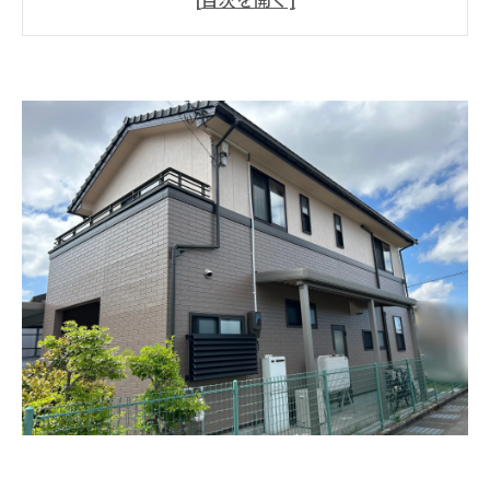
ネイビー色
グレー色
外壁塗装に個性を出すコツ
メイン色は無難な色にして、ポイント使いで好
きな色を足す
ツートン色で外壁塗装する
更にこだわるなら外壁塗装アート
外壁塗装の人気色を参考にご自分の建物を検討
しよう。