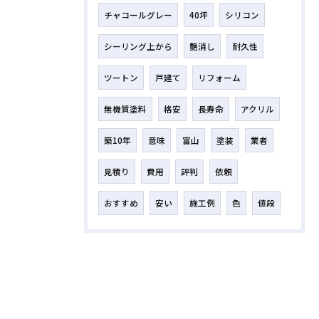
チャコールグレー
40坪
シリコン
シーリング上から
艶消し
耐久性
ツートン
戸建て
リフォーム
無機質塗料
格安
長寿命
アクリル
築10年
意味
富山
塗装
業者
見積り
費用
評判
依頼
おすすめ
安い
施工例
色
値段