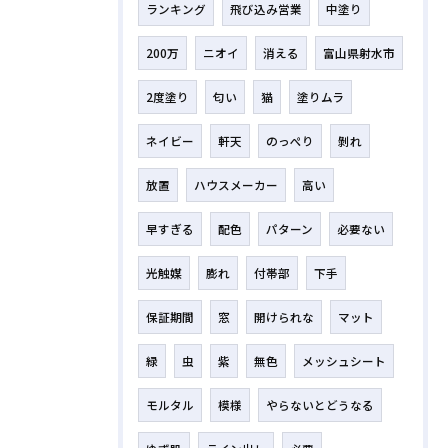
ランキング
飛び込み営業
中塗り
200万
ニオイ
消える
富山県射水市
2度塗り
匂い
猫
塗りムラ
ネイビー
軒天
のっぺり
剝れ
放置
ハウスメーカー
高い
早すぎる
配色
パターン
必要ない
光触媒
膨れ
付帯部
下手
保証期間
窓
開けられな
マット
緑
虫
紫
無色
メッシュシート
モルタル
模様
やらないとどうなる