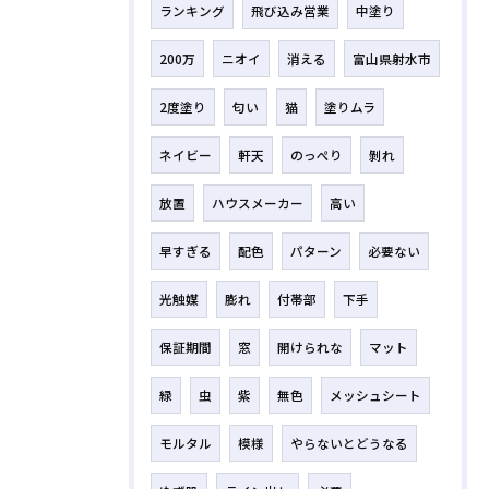
ランキング
飛び込み営業
中塗り
200万
ニオイ
消える
富山県射水市
2度塗り
匂い
猫
塗りムラ
ネイビー
軒天
のっぺり
剝れ
放置
ハウスメーカー
高い
早すぎる
配色
パターン
必要ない
光触媒
膨れ
付帯部
下手
保証期間
窓
開けられな
マット
緑
虫
紫
無色
メッシュシート
モルタル
模様
やらないとどうなる