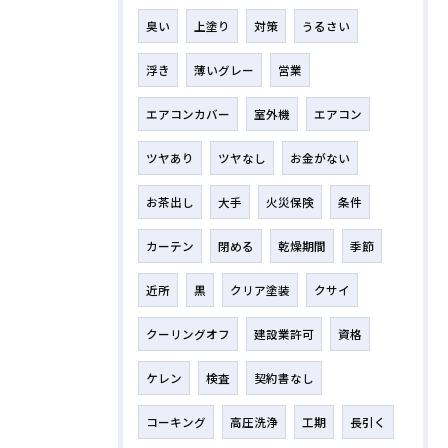
臭い
上塗り
対策
うるさい
浮き
薄いグレー
営業
エアコンカバー
室外機
エアコン
ツヤあり
ツヤなし
お金がない
お茶出し
大手
火災保険
条件
カーテン
閉める
乾燥期間
季節
近所
黒
クリア塗装
クサイ
クーリングオフ
建設業許可
資格
ケレン
検査
契約書なし
コーキング
高圧洗浄
工期
長引く