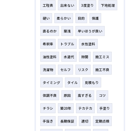
工程表
出来ない
3度塗り
下地処理
硬い
柔らかい
目的
保護
直るのか
築浅
早いほうが良い
希釈率
トラブル
水性塗料
油性塗料
水道代
隙間
施工ミス
洗濯物
セルフ
リスク
施工不良
タイミング
タイル
見積もり
体調不良
原因
高すぎる
コツ
チラシ
築20年
テカテカ
手塗り
手抜き
長期保証
適切
定期点検