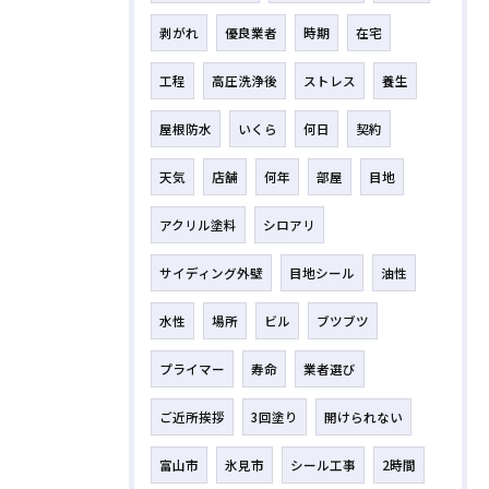
剥がれ
優良業者
時期
在宅
工程
高圧洗浄後
ストレス
養生
屋根防水
いくら
何日
契約
天気
店舗
何年
部屋
目地
アクリル塗料
シロアリ
サイディング外壁
目地シール
油性
水性
場所
ビル
ブツブツ
プライマー
寿命
業者選び
ご近所挨拶
3回塗り
開けられない
富山市
氷見市
シール工事
2時間