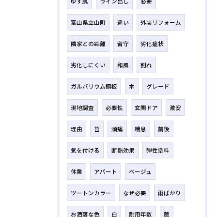
ゆず肌
ライン出し
必要
富山県立山町
違い
外装リフォーム
隣家との距離
留守
劣化症状
劣化しにくい
和風
割れ
ガルバリウム鋼板
木
グレード
現地調査
必要性
玄関ドア
激安
理由
苔
頭痛
喘息
前後
気を付ける
断熱効果
弾性塗料
休業
アパート
ベージュ
ツートンカラー
なぜ必要
雨ばかり
お洒落な色
白
耐用年数
艶