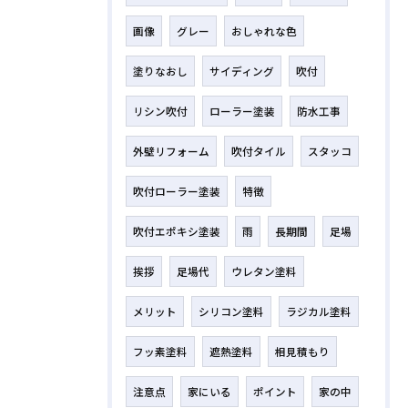
画像
グレー
おしゃれな色
塗りなおし
サイディング
吹付
リシン吹付
ローラー塗装
防水工事
外壁リフォーム
吹付タイル
スタッコ
吹付ローラー塗装
特徴
吹付エポキシ塗装
雨
長期間
足場
挨拶
足場代
ウレタン塗料
メリット
シリコン塗料
ラジカル塗料
フッ素塗料
遮熱塗料
相見積もり
注意点
家にいる
ポイント
家の中