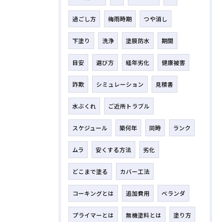
過ごし方
梅雨時期
つや消し
下塗り
洗浄
塗膜防水
期間
目安
選び方
経年劣化
健康被害
詐欺
シミュレーション
見積書
水ぶくれ
ご近所トラブル
スケジュール
築何年
同時
ランク
ムラ
安くする方法
劣化
どこまで塗る
カバー工法
コーキングとは
追加費用
ベランダ
プライマーとは
無機塗料とは
塗り方