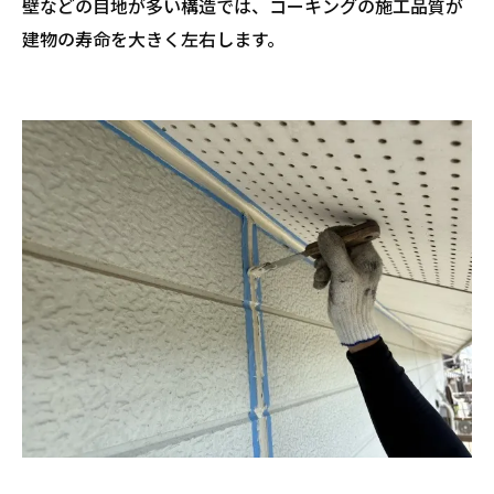
壁などの目地が多い構造では、コーキングの施工品質が
まとめ
建物の寿命を大きく左右します。