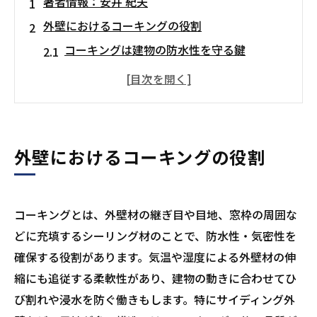
著者情報：安井 紀夫
外壁におけるコーキングの役割
コーキングは建物の防水性を守る鍵
外壁の隙間を埋めて気密性を高める
地震や建物の揺れにも柔軟に対応
コーキングの劣化サイン
ひび割れ・剥がれは劣化の初期サイン
外壁におけるコーキングの役割
コーキングの硬化は交換のサイン
黒ずみ・カビの発生は防水力低下の証拠
コーキングとは、外壁材の継ぎ目や目地、窓枠の周囲な
コーキングの寿命とメンテナンス時期
どに充填するシーリング材のことで、防水性・気密性を
劣化サインを見逃さず早めの対応を
確保する役割があります。気温や湿度による外壁材の伸
外壁塗装と同時にコーキングを施工するメ
縮にも追従する柔軟性があり、建物の動きに合わせてひ
リット
び割れや浸水を防ぐ働きもします。特にサイディング外
外壁塗装専門業者に診断してもらう