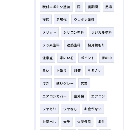
吹付エポキシ塗装
雨
長期間
足場
挨拶
足場代
ウレタン塗料
メリット
シリコン塗料
ラジカル塗料
フッ素塗料
遮熱塗料
相見積もり
注意点
家にいる
ポイント
家の中
臭い
上塗り
対策
うるさい
浮き
薄いグレー
営業
エアコンカバー
室外機
エアコン
ツヤあり
ツヤなし
お金がない
お茶出し
大手
火災保険
条件