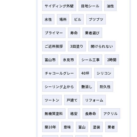
サイディング外壁
目地シール
油性
水性
場所
ビル
ブツブツ
プライマー
寿命
業者選び
ご近所挨拶
3回塗り
開けられない
富山市
氷見市
シール工事
2時間
チャコールグレー
40坪
シリコン
シーリング上から
艶消し
耐久性
ツートン
戸建て
リフォーム
無機質塗料
格安
長寿命
アクリル
築10年
意味
富山
塗装
業者