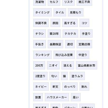
洗濯物
セルフ
リスク
施工不良
タイミング
タイル
見積もり
体調不良
原因
高すぎる
コツ
チラシ
築20年
テカテカ
手塗り
手抜き
長期保証
適切
定期点検
ランキング
飛び込み営業
中塗り
200万
ニオイ
消える
富山県射水市
2度塗り
匂い
猫
塗りムラ
ネイビー
軒天
のっぺり
剝れ
放置
ハウスメーカー
高い
早すぎる
配色
パターン
必要ない