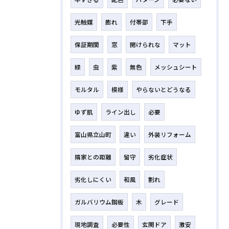
光触媒
膨れ
付帯部
下手
保証期間
窓
開けられな
マット
緑
虫
紫
無色
メッシュシート
モルタル
模様
やらないとどうなる
ゆず肌
ライン出し
必要
富山県立山町
違い
外装リフォーム
隣家との距離
留守
劣化症状
劣化しにくい
和風
割れ
ガルバリウム鋼板
木
グレード
現地調査
必要性
玄関ドア
激安