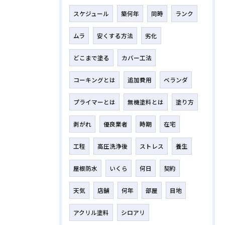
スケジュール
築何年
同時
ランク
ムラ
安くする方法
劣化
どこまで塗る
カバー工法
コーキングとは
追加費用
ベランダ
プライマーとは
無機塗料とは
塗り方
剥がれ
優良業者
時期
在宅
工程
高圧洗浄後
ストレス
養生
屋根防水
いくら
何日
契約
天気
店舗
何年
部屋
目地
アクリル塗料
シロアリ