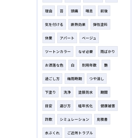
理由
苔
頭痛
喘息
前後
気を付ける
断熱効果
弾性塗料
休業
アパート
ベージュ
ツートンカラー
なぜ必要
雨ばかり
お洒落な色
白
耐用年数
艶
過ごし方
梅雨時期
つや消し
下塗り
洗浄
塗膜防水
期間
目安
選び方
経年劣化
健康被害
詐欺
シミュレーション
見積書
水ぶくれ
ご近所トラブル