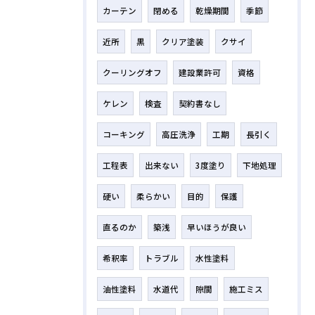
カーテン
閉める
乾燥期間
季節
近所
黒
クリア塗装
クサイ
クーリングオフ
建設業許可
資格
ケレン
検査
契約書なし
コーキング
高圧洗浄
工期
長引く
工程表
出来ない
3度塗り
下地処理
硬い
柔らかい
目的
保護
直るのか
築浅
早いほうが良い
希釈率
トラブル
水性塗料
油性塗料
水道代
隙間
施工ミス