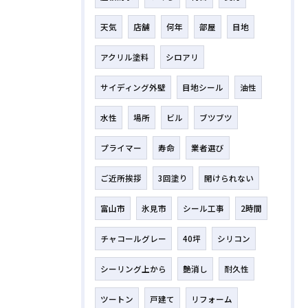
天気
店舗
何年
部屋
目地
アクリル塗料
シロアリ
サイディング外壁
目地シール
油性
水性
場所
ビル
ブツブツ
プライマー
寿命
業者選び
ご近所挨拶
3回塗り
開けられない
富山市
氷見市
シール工事
2時間
チャコールグレー
40坪
シリコン
シーリング上から
艶消し
耐久性
ツートン
戸建て
リフォーム