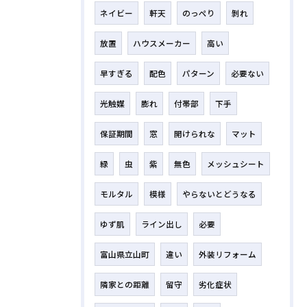
ネイビー
軒天
のっぺり
剝れ
放置
ハウスメーカー
高い
早すぎる
配色
パターン
必要ない
光触媒
膨れ
付帯部
下手
保証期間
窓
開けられな
マット
緑
虫
紫
無色
メッシュシート
モルタル
模様
やらないとどうなる
ゆず肌
ライン出し
必要
富山県立山町
違い
外装リフォーム
隣家との距離
留守
劣化症状