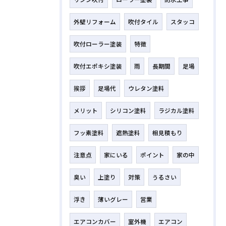
外壁リフォーム
吹付タイル
スタッコ
吹付ローラー塗装
特徴
吹付エポキシ塗装
雨
長期間
足場
挨拶
足場代
ウレタン塗料
メリット
シリコン塗料
ラジカル塗料
フッ素塗料
遮熱塗料
相見積もり
注意点
家にいる
ポイント
家の中
臭い
上塗り
対策
うるさい
浮き
薄いグレー
営業
エアコンカバー
室外機
エアコン