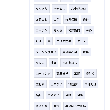
ツヤあり
ツヤなし
お金がない
お茶出し
大手
火災保険
条件
カーテン
閉める
乾燥期間
季節
近所
黒
クリア塗装
クサイ
クーリングオフ
建設業許可
資格
ケレン
検査
契約書なし
コーキング
高圧洗浄
工期
長引く
工程表
出来ない
3度塗り
下地処理
硬い
柔らかい
目的
保護
直るのか
築浅
早いほうが良い