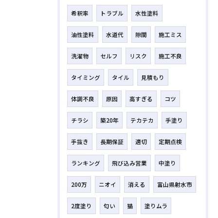
希釈率
トラブル
水性塗料
油性塗料
水道代
隙間
施工ミス
洗濯物
セルフ
リスク
施工不良
タイミング
タイル
見積もり
体調不良
原因
高すぎる
コツ
チラシ
築20年
テカテカ
手塗り
手抜き
長期保証
適切
定期点検
ランキング
飛び込み営業
中塗り
200万
ニオイ
消える
富山県射水市
2度塗り
匂い
猫
塗りムラ