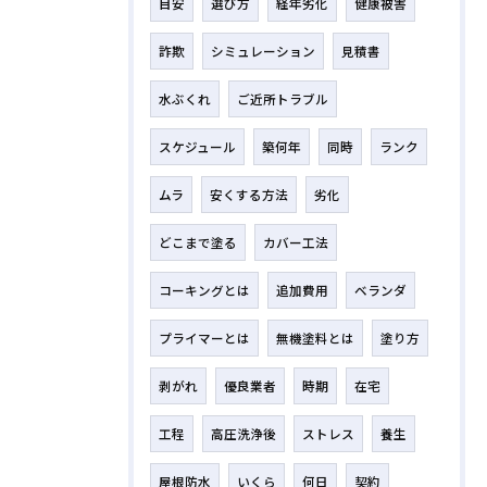
目安
選び方
経年劣化
健康被害
詐欺
シミュレーション
見積書
水ぶくれ
ご近所トラブル
スケジュール
築何年
同時
ランク
ムラ
安くする方法
劣化
どこまで塗る
カバー工法
コーキングとは
追加費用
ベランダ
プライマーとは
無機塗料とは
塗り方
剥がれ
優良業者
時期
在宅
工程
高圧洗浄後
ストレス
養生
屋根防水
いくら
何日
契約