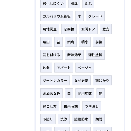
劣化しにくい
和風
割れ
ガルバリウム鋼板
木
グレード
現地調査
必要性
玄関ドア
激安
理由
苔
頭痛
喘息
前後
気を付ける
断熱効果
弾性塗料
休業
アパート
ベージュ
ツートンカラー
なぜ必要
雨ばかり
お洒落な色
白
耐用年数
艶
過ごし方
梅雨時期
つや消し
下塗り
洗浄
塗膜防水
期間