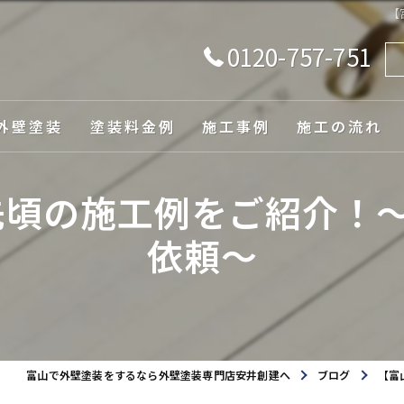
【
0120-757-751
外壁塗装
塗装料金例
施工事例
施工の流れ
由
先頃の施工例をご紹介！～
依頼～
ュレーション
富山で外壁塗装をするなら外壁塗装専門店安井創建へ
ブログ
【富