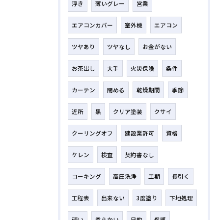
浮き
薄いグレー
営業
エアコンカバー
室外機
エアコン
ツヤあり
ツヤなし
お金がない
お茶出し
大手
火災保険
条件
カーテン
閉める
乾燥期間
季節
近所
黒
クリア塗装
クサイ
クーリングオフ
建設業許可
資格
ケレン
検査
契約書なし
コーキング
高圧洗浄
工期
長引く
工程表
出来ない
3度塗り
下地処理
硬い
柔らかい
目的
保護