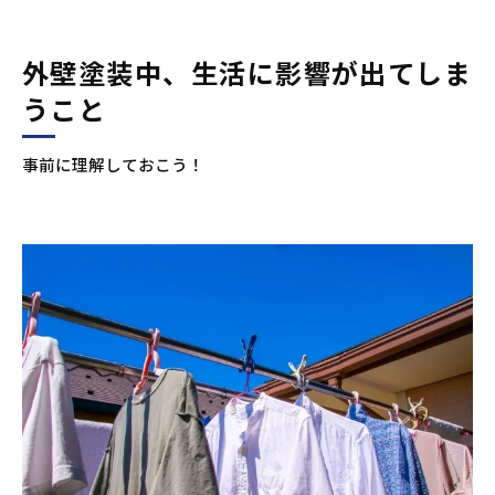
外壁塗装中はカーテンを閉めっぱなしにす
る
外壁塗装中、生活に影響が出てしま
空気洗浄機を付ける
うこと
間接照明などを買う
思い切って外に出るのもあり！
事前に理解しておこう！
事前準備で外壁塗装中も快適に！
著者情報：安井 紀夫