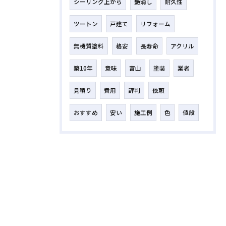
シーリング上から
艶消し
耐久性
ツートン
戸建て
リフォーム
無機質塗料
格安
長寿命
アクリル
築10年
意味
富山
塗装
業者
見積り
費用
評判
依頼
おすすめ
安い
施工例
色
値段