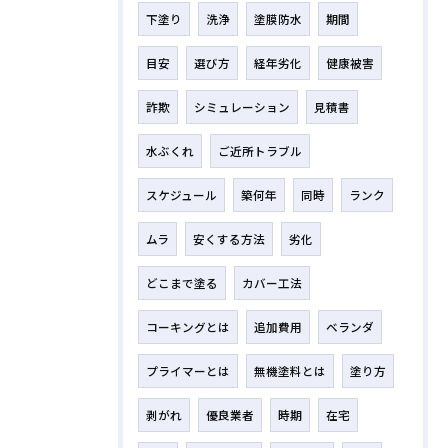
下塗り
洗浄
塗膜防水
期間
目安
選び方
経年劣化
健康被害
詐欺
シミュレーション
見積書
水ぶくれ
ご近所トラブル
スケジュール
築何年
同時
ランク
ムラ
安くする方法
劣化
どこまで塗る
カバー工法
コーキングとは
追加費用
ベランダ
プライマーとは
無機塗料とは
塗り方
剥がれ
優良業者
時期
在宅