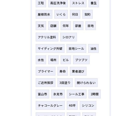
工程
高圧洗浄後
ストレス
養生
屋根防水
いくら
何日
契約
天気
店舗
何年
部屋
目地
アクリル塗料
シロアリ
サイディング外壁
目地シール
油性
水性
場所
ビル
ブツブツ
プライマー
寿命
業者選び
ご近所挨拶
3回塗り
開けられない
富山市
氷見市
シール工事
2時間
チャコールグレー
40坪
シリコン