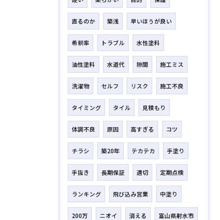
直るのか
築浅
早いほうが良い
希釈率
トラブル
水性塗料
油性塗料
水道代
隙間
施工ミス
洗濯物
セルフ
リスク
施工不良
タイミング
タイル
見積もり
体調不良
原因
高すぎる
コツ
チラシ
築20年
テカテカ
手塗り
手抜き
長期保証
適切
定期点検
ランキング
飛び込み営業
中塗り
200万
ニオイ
消える
富山県射水市