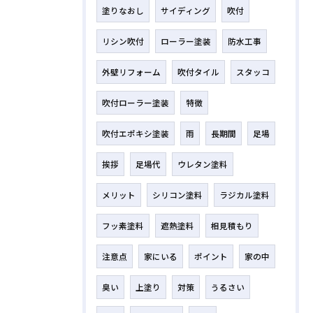
塗りなおし
サイディング
吹付
リシン吹付
ローラー塗装
防水工事
外壁リフォーム
吹付タイル
スタッコ
吹付ローラー塗装
特徴
吹付エポキシ塗装
雨
長期間
足場
挨拶
足場代
ウレタン塗料
メリット
シリコン塗料
ラジカル塗料
フッ素塗料
遮熱塗料
相見積もり
注意点
家にいる
ポイント
家の中
臭い
上塗り
対策
うるさい