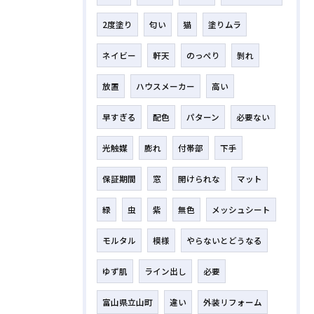
2度塗り
匂い
猫
塗りムラ
ネイビー
軒天
のっぺり
剝れ
放置
ハウスメーカー
高い
早すぎる
配色
パターン
必要ない
光触媒
膨れ
付帯部
下手
保証期間
窓
開けられな
マット
緑
虫
紫
無色
メッシュシート
モルタル
模様
やらないとどうなる
ゆず肌
ライン出し
必要
富山県立山町
違い
外装リフォーム