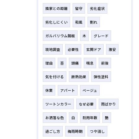
隣家との距離
留守
劣化症状
劣化しにくい
和風
割れ
ガルバリウム鋼板
木
グレード
現地調査
必要性
玄関ドア
激安
理由
苔
頭痛
喘息
前後
気を付ける
断熱効果
弾性塗料
休業
アパート
ベージュ
ツートンカラー
なぜ必要
雨ばかり
お洒落な色
白
耐用年数
艶
過ごし方
梅雨時期
つや消し