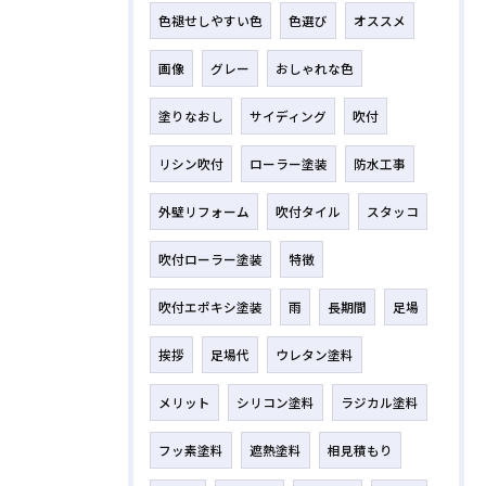
色褪せしやすい色
色選び
オススメ
画像
グレー
おしゃれな色
塗りなおし
サイディング
吹付
リシン吹付
ローラー塗装
防水工事
外壁リフォーム
吹付タイル
スタッコ
吹付ローラー塗装
特徴
吹付エポキシ塗装
雨
長期間
足場
挨拶
足場代
ウレタン塗料
メリット
シリコン塗料
ラジカル塗料
フッ素塗料
遮熱塗料
相見積もり