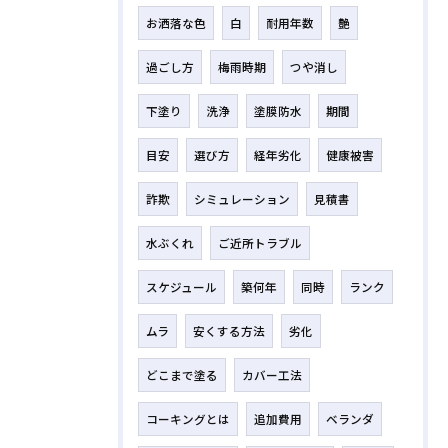
お洒落な色
白
耐用年数
艶
過ごし方
梅雨時期
つや消し
下塗り
洗浄
塗膜防水
期間
目安
選び方
経年劣化
健康被害
詐欺
シミュレーション
見積書
水ぶくれ
ご近所トラブル
スケジュール
築何年
同時
ランク
ムラ
安くする方法
劣化
どこまで塗る
カバー工法
コーキングとは
追加費用
ベランダ