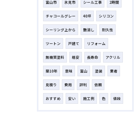
富山市
氷見市
シール工事
2時間
チャコールグレー
40坪
シリコン
シーリング上から
艶消し
耐久性
ツートン
戸建て
リフォーム
無機質塗料
格安
長寿命
アクリル
築10年
意味
富山
塗装
業者
見積り
費用
評判
依頼
おすすめ
安い
施工例
色
値段