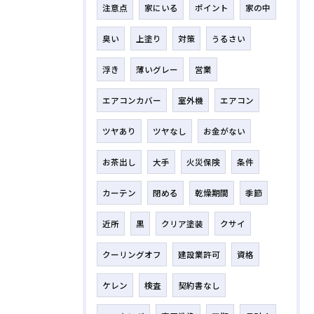
注意点
家にいる
ポイント
家の中
臭い
上塗り
対策
うるさい
浮き
薄いグレー
営業
エアコンカバー
室外機
エアコン
ツヤあり
ツヤなし
お金がない
お茶出し
大手
火災保険
条件
カーテン
閉める
乾燥期間
季節
近所
黒
クリア塗装
クサイ
クーリングオフ
建設業許可
資格
ケレン
検査
契約書なし