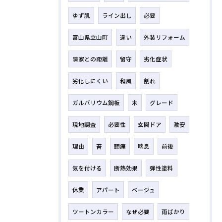
ゆず肌
ライン出し
必要
富山県立山町
違い
外装リフォーム
隣家との距離
留守
劣化症状
劣化しにくい
和風
割れ
ガルバリウム鋼板
木
グレード
現地調査
必要性
玄関ドア
激安
理由
苔
頭痛
喘息
前後
気を付ける
断熱効果
弾性塗料
休業
アパート
ベージュ
ツートンカラー
なぜ必要
雨ばかり