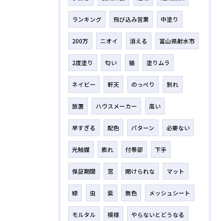
ランキング
飛び込み営業
中塗り
200万
ニオイ
消える
富山県射水市
2度塗り
匂い
猫
塗りムラ
ネイビー
軒天
のっぺり
剝れ
放置
ハウスメーカー
高い
早すぎる
配色
パターン
必要ない
光触媒
膨れ
付帯部
下手
保証期間
窓
開けられな
マット
緑
虫
紫
無色
メッシュシート
モルタル
模様
やらないとどうなる