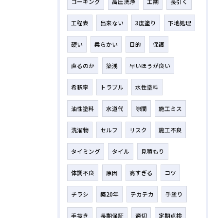
コーキング
高圧洗浄
工期
長引く
工程表
出来ない
3度塗り
下地処理
硬い
柔らかい
目的
保護
直るのか
築浅
早いほうが良い
希釈率
トラブル
水性塗料
油性塗料
水道代
隙間
施工ミス
洗濯物
セルフ
リスク
施工不良
タイミング
タイル
見積もり
体調不良
原因
高すぎる
コツ
チラシ
築20年
テカテカ
手塗り
手抜き
長期保証
適切
定期点検