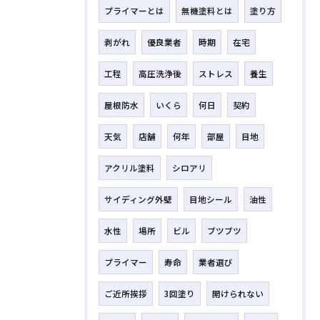
プライマーとは
無機塗料とは
塗り方
剥がれ
優良業者
時期
在宅
工程
高圧洗浄後
ストレス
養生
屋根防水
いくら
何日
契約
天気
店舗
何年
部屋
目地
アクリル塗料
シロアリ
サイディング外壁
目地シール
油性
水性
場所
ビル
ブツブツ
プライマー
寿命
業者選び
ご近所挨拶
3回塗り
開けられない