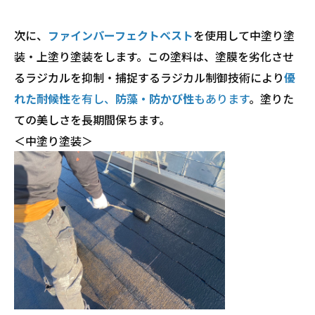
次に、
ファインパーフェクトベスト
を使用して中塗り塗
装・上塗り塗装をします。この塗料は、塗膜を劣化させ
るラジカルを抑制・捕捉するラジカル制御技術により
優
れた耐候性
を有し、
防藻・防かび性
もあります
。塗りた
ての美しさを長期間保ちます。
＜中塗り塗装＞