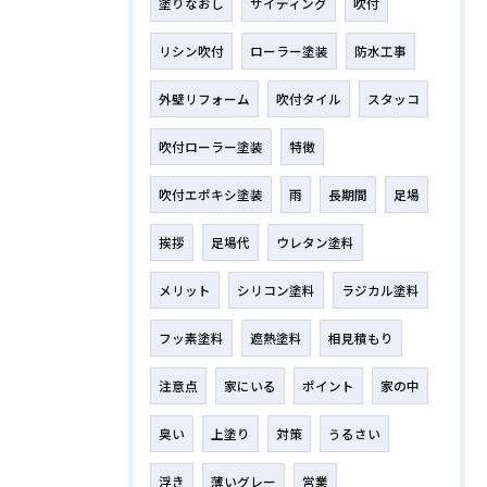
塗りなおし
サイディング
吹付
リシン吹付
ローラー塗装
防水工事
外壁リフォーム
吹付タイル
スタッコ
吹付ローラー塗装
特徴
吹付エポキシ塗装
雨
長期間
足場
挨拶
足場代
ウレタン塗料
メリット
シリコン塗料
ラジカル塗料
フッ素塗料
遮熱塗料
相見積もり
注意点
家にいる
ポイント
家の中
臭い
上塗り
対策
うるさい
浮き
薄いグレー
営業