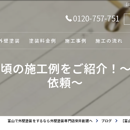
【
0120-757-751
外壁塗装
塗装料金例
施工事例
施工の流れ
由
頃の施工例をご紹介！
依頼～
ュレーション
富山で外壁塗装をするなら外壁塗装専門店安井創建へ
ブログ
【富