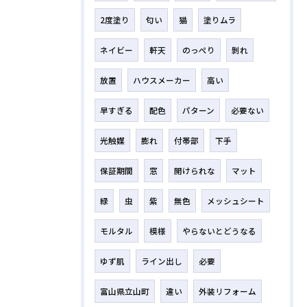
2度塗り
匂い
猫
塗りムラ
ネイビー
軒天
のっぺり
剝れ
放置
ハウスメーカー
高い
早すぎる
配色
パターン
必要ない
光触媒
膨れ
付帯部
下手
保証期間
窓
開けられな
マット
緑
虫
紫
無色
メッシュシート
モルタル
模様
やらないとどうなる
ゆず肌
ライン出し
必要
富山県立山町
違い
外装リフォーム