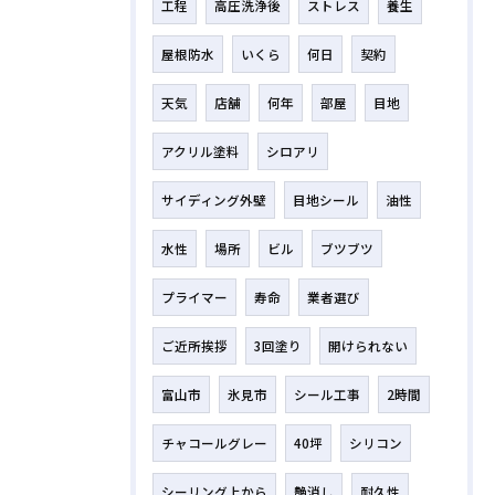
工程
高圧洗浄後
ストレス
養生
屋根防水
いくら
何日
契約
天気
店舗
何年
部屋
目地
アクリル塗料
シロアリ
サイディング外壁
目地シール
油性
水性
場所
ビル
ブツブツ
プライマー
寿命
業者選び
ご近所挨拶
3回塗り
開けられない
富山市
氷見市
シール工事
2時間
チャコールグレー
40坪
シリコン
シーリング上から
艶消し
耐久性