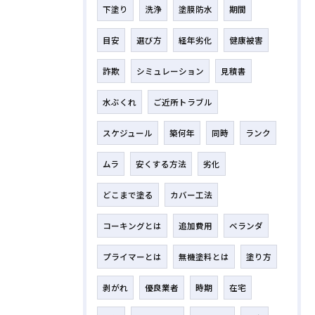
下塗り
洗浄
塗膜防水
期間
目安
選び方
経年劣化
健康被害
詐欺
シミュレーション
見積書
水ぶくれ
ご近所トラブル
スケジュール
築何年
同時
ランク
ムラ
安くする方法
劣化
どこまで塗る
カバー工法
コーキングとは
追加費用
ベランダ
プライマーとは
無機塗料とは
塗り方
剥がれ
優良業者
時期
在宅