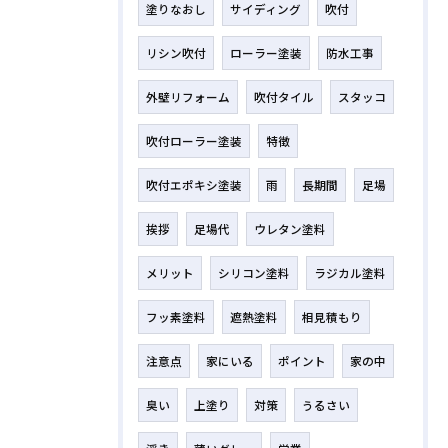
塗りなおし
サイディング
吹付
リシン吹付
ローラー塗装
防水工事
外壁リフォーム
吹付タイル
スタッコ
吹付ローラー塗装
特徴
吹付エポキシ塗装
雨
長期間
足場
挨拶
足場代
ウレタン塗料
メリット
シリコン塗料
ラジカル塗料
フッ素塗料
遮熱塗料
相見積もり
注意点
家にいる
ポイント
家の中
臭い
上塗り
対策
うるさい