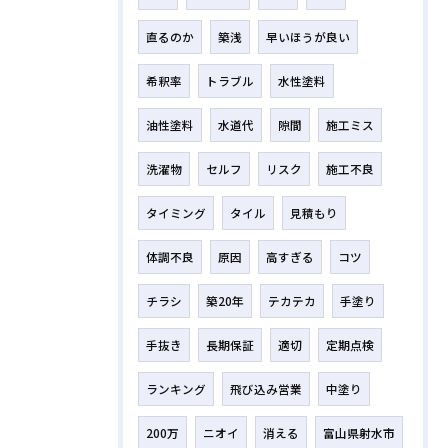
直るのか
築浅
早いほうが良い
希釈率
トラブル
水性塗料
油性塗料
水道代
隙間
施工ミス
洗濯物
セルフ
リスク
施工不良
タイミング
タイル
見積もり
体調不良
原因
高すぎる
コツ
チラシ
築20年
テカテカ
手塗り
手抜き
長期保証
適切
定期点検
ランキング
飛び込み営業
中塗り
200万
ニオイ
消える
富山県射水市