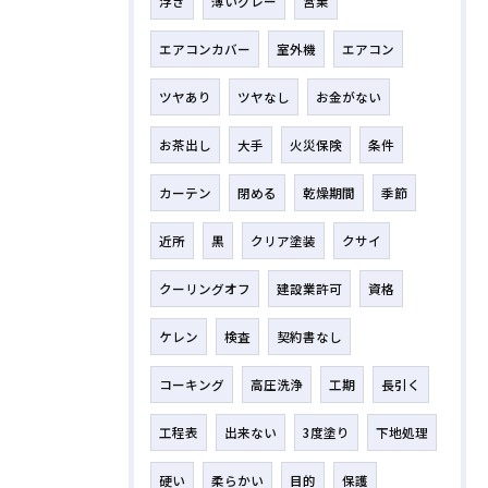
浮き
薄いグレー
営業
エアコンカバー
室外機
エアコン
ツヤあり
ツヤなし
お金がない
お茶出し
大手
火災保険
条件
カーテン
閉める
乾燥期間
季節
近所
黒
クリア塗装
クサイ
クーリングオフ
建設業許可
資格
ケレン
検査
契約書なし
コーキング
高圧洗浄
工期
長引く
工程表
出来ない
3度塗り
下地処理
硬い
柔らかい
目的
保護