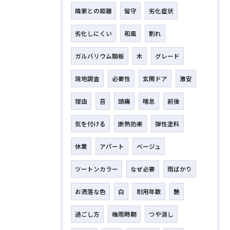
隣家との距離
留守
劣化症状
劣化しにくい
和風
割れ
ガルバリウム鋼板
木
グレード
現地調査
必要性
玄関ドア
激安
理由
苔
頭痛
喘息
前後
気を付ける
断熱効果
弾性塗料
休業
アパート
ベージュ
ツートンカラー
なぜ必要
雨ばかり
お洒落な色
白
耐用年数
艶
過ごし方
梅雨時期
つや消し