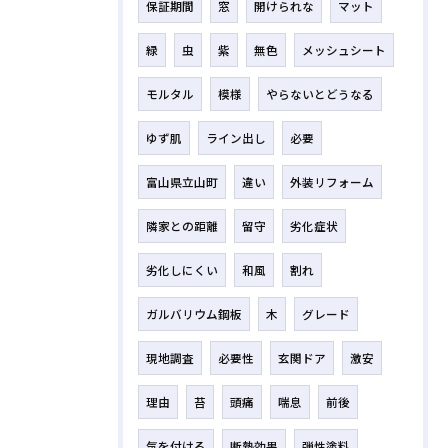
保証期間
窓
開けられな
マット
緑
虫
紫
無色
メッシュシート
モルタル
模様
やらないとどうなる
ゆず肌
ライン出し
必要
富山県立山町
違い
外装リフォーム
隣家との距離
留守
劣化症状
劣化しにくい
和風
割れ
ガルバリウム鋼板
木
グレード
現地調査
必要性
玄関ドア
激安
理由
苔
頭痛
喘息
前後
気を付ける
断熱効果
弾性塗料