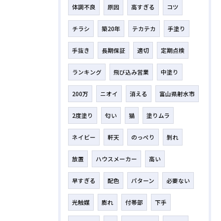
体調不良
原因
高すぎる
コツ
チラシ
築20年
テカテカ
手塗り
手抜き
長期保証
適切
定期点検
ランキング
飛び込み営業
中塗り
200万
ニオイ
消える
富山県射水市
2度塗り
匂い
猫
塗りムラ
ネイビー
軒天
のっぺり
剝れ
放置
ハウスメーカー
高い
早すぎる
配色
パターン
必要ない
光触媒
膨れ
付帯部
下手