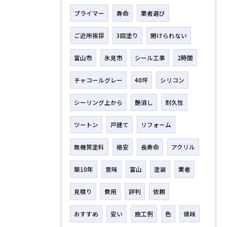
プライマー
寿命
業者選び
ご近所挨拶
3回塗り
開けられない
富山市
氷見市
シール工事
2時間
チャコールグレー
40坪
シリコン
シーリング上から
艶消し
耐久性
ツートン
戸建て
リフォーム
無機質塗料
格安
長寿命
アクリル
築10年
意味
富山
塗装
業者
見積り
費用
評判
依頼
おすすめ
安い
施工例
色
値段