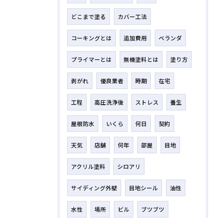
どこまで塗る
カバー工法
コーキングとは
追加費用
ベランダ
プライマーとは
無機塗料とは
塗り方
剥がれ
優良業者
時期
在宅
工程
高圧洗浄後
ストレス
養生
屋根防水
いくら
何日
契約
天気
店舗
何年
部屋
目地
アクリル塗料
シロアリ
サイディング外壁
目地シール
油性
水性
場所
ビル
ブツブツ