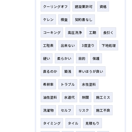
クーリングオフ
建設業許可
資格
ケレン
検査
契約書なし
コーキング
高圧洗浄
工期
長引く
工程表
出来ない
3度塗り
下地処理
硬い
柔らかい
目的
保護
直るのか
築浅
早いほうが良い
希釈率
トラブル
水性塗料
油性塗料
水道代
隙間
施工ミス
洗濯物
セルフ
リスク
施工不良
タイミング
タイル
見積もり