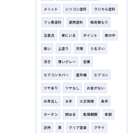
メリット
シリコン塗料
ラジカル塗料
フッ素塗料
遮熱塗料
相見積もり
注意点
家にいる
ポイント
家の中
臭い
上塗り
対策
うるさい
浮き
薄いグレー
営業
エアコンカバー
室外機
エアコン
ツヤあり
ツヤなし
お金がない
お茶出し
大手
火災保険
条件
カーテン
閉める
乾燥期間
季節
近所
黒
クリア塗装
クサイ