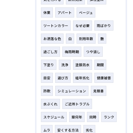
休業
アパート
ベージュ
ツートンカラー
なぜ必要
雨ばかり
お洒落な色
白
耐用年数
艶
過ごし方
梅雨時期
つや消し
下塗り
洗浄
塗膜防水
期間
目安
選び方
経年劣化
健康被害
詐欺
シミュレーション
見積書
水ぶくれ
ご近所トラブル
スケジュール
築何年
同時
ランク
ムラ
安くする方法
劣化